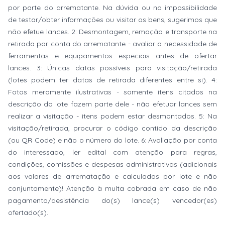
por parte do arrematante. Na dúvida ou na impossibilidade
de testar/obter informações ou visitar os bens, sugerimos que
não efetue lances. 2: Desmontagem, remoção e transporte na
retirada por conta do arrematante - avaliar a necessidade de
ferramentas e equipamentos especiais antes de ofertar
lances. 3: Únicas datas possíveis para visitação/retirada
(lotes podem ter datas de retirada diferentes entre si). 4:
Fotos meramente ilustrativas - somente itens citados na
descrição do lote fazem parte dele - não efetuar lances sem
realizar a visitação - itens podem estar desmontados. 5: Na
visitação/retirada, procurar o código contido da descrição
(ou QR Code) e não o número do lote. 6: Avaliação por conta
do interessado, ler edital com atenção para regras,
condições, comissões e despesas administrativas (adicionais
aos valores de arrematação e calculadas por lote e não
conjuntamente)! Atenção à multa cobrada em caso de não
pagamento/desistência do(s) lance(s) vencedor(es)
ofertado(s).