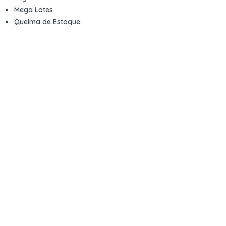
Mega Lotes
Queima de Estoque
Veículos
Fale com a gente
Contato
Email
contato@kwara.com.br
WhatsApp
+55 (11) 5039-9339
Horário de atendimento
8h às 17h (dias úteis)
Perguntas Frequentes
Quero vender
Sou Advogado ou Juiz