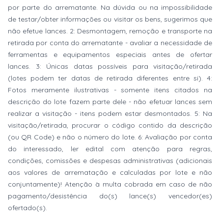
por parte do arrematante. Na dúvida ou na impossibilidade
de testar/obter informações ou visitar os bens, sugerimos que
não efetue lances. 2: Desmontagem, remoção e transporte na
retirada por conta do arrematante - avaliar a necessidade de
ferramentas e equipamentos especiais antes de ofertar
lances. 3: Únicas datas possíveis para visitação/retirada
(lotes podem ter datas de retirada diferentes entre si). 4:
Fotos meramente ilustrativas - somente itens citados na
descrição do lote fazem parte dele - não efetuar lances sem
realizar a visitação - itens podem estar desmontados. 5: Na
visitação/retirada, procurar o código contido da descrição
(ou QR Code) e não o número do lote. 6: Avaliação por conta
do interessado, ler edital com atenção para regras,
condições, comissões e despesas administrativas (adicionais
aos valores de arrematação e calculadas por lote e não
conjuntamente)! Atenção à multa cobrada em caso de não
pagamento/desistência do(s) lance(s) vencedor(es)
ofertado(s).