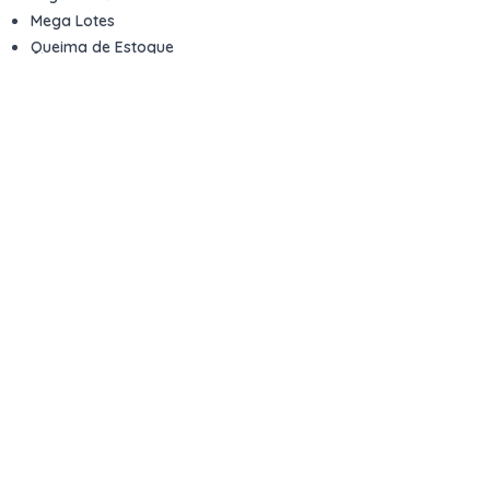
Mega Lotes
Queima de Estoque
Veículos
Fale com a gente
Contato
Email
contato@kwara.com.br
WhatsApp
+55 (11) 5039-9339
Horário de atendimento
8h às 17h (dias úteis)
Perguntas Frequentes
Quero vender
Sou Advogado ou Juiz