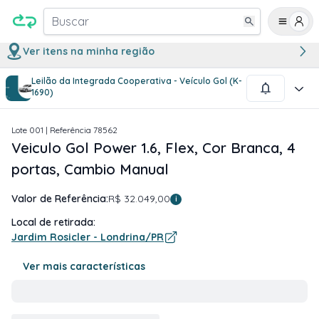
Buscar
Ver itens na minha região
Leilão da Integrada Cooperativa - Veículo Gol (K-
1
/
13
1690)
Lote
001
| Referência
78562
Veiculo Gol Power 1.6, Flex, Cor Branca, 4
portas, Cambio Manual
Valor de Referência:
R$ 32.049,00
i
Local de retirada:
Jardim Rosicler - Londrina/PR
Ver mais características