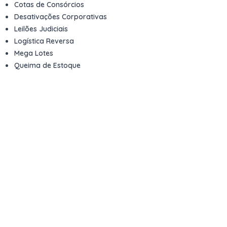
Cotas de Consórcios
Desativações Corporativas
Leilões Judiciais
Logística Reversa
Mega Lotes
Queima de Estoque
Veículos
Fale com a gente
Contato
Email
contato@kwara.com.br
WhatsApp
+55 (11) 5039-9339
Horário de atendimento
8h às 17h (dias úteis)
Perguntas Frequentes