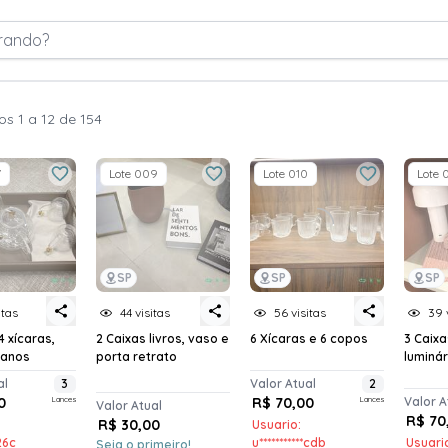
rando?
os 1 a 12 de 154
7
Lote 009
Lote 010
Lote 
SP
SP
SP
itas
44 visitas
56 visitas
39 
4 xícaras,
2 Caixas livros, vaso e
6 Xícaras e 6 copos
3 Caixa
panos
porta retrato
luminá
al
3
Valor Atual
2
0
Lances
R$ 70,00
Lances
Valor A
Valor Atual
R$ 70
R$ 30,00
Usuario:
*26c
u***********cdb
Usuario
Seja o primeiro!