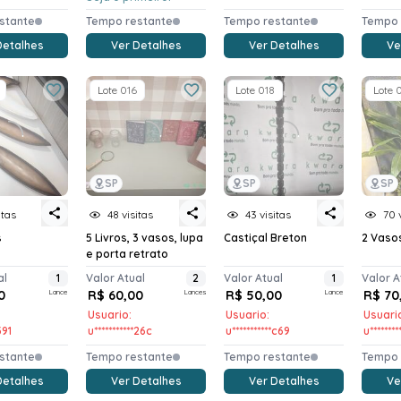
stante
Tempo restante
Tempo restante
Tempo 
Detalhes
Ver Detalhes
Ver Detalhes
Ve
Lote 016
Lote 018
Lote 
SP
SP
SP
itas
48 visitas
43 visitas
70 
s
5 Livros, 3 vasos, lupa
Castiçal Breton
2 Vaso
e porta retrato
al
1
Valor Atual
2
Valor Atual
1
Valor A
0
Lance
R$ 60,00
Lances
R$ 50,00
Lance
R$ 70
Usuario:
Usuario:
Usuari
391
u***********26c
u***********c69
u********
stante
Tempo restante
Tempo restante
Tempo 
Detalhes
Ver Detalhes
Ver Detalhes
Ve