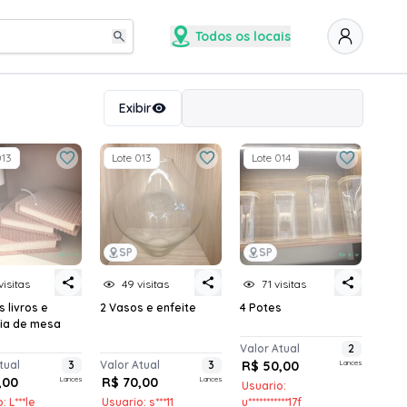
Todos os locais
Ordenar
Exibir
013
Lote 013
Lote 014
SP
SP
visitas
49 visitas
71 visitas
s livros e
2 Vasos e enfeite
4 Potes
ria de mesa
Valor Atual
2
tual
3
Valor Atual
3
R$ 50,00
Lances
,00
Lances
R$ 70,00
Lances
Usuario:
: L***le
Usuario: s***11
u***********17f