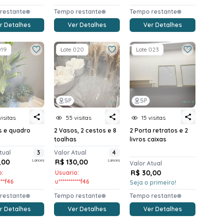
restante
Tempo restante
Tempo restante
r Detalhes
Ver Detalhes
Ver Detalhes
019
Lote 020
Lote 023
SP
SP
visitas
55 visitas
15 visitas
s e quadro
2 Vasos, 2 cestos e 8
2 Porta retratos e 2
toalhas
livros caixas
tual
3
Valor Atual
4
,00
Lances
R$ 130,00
Lances
Valor Atual
R$ 30,00
o:
Usuario:
***f46
u***********f46
Seja o primeiro!
restante
Tempo restante
Tempo restante
r Detalhes
Ver Detalhes
Ver Detalhes