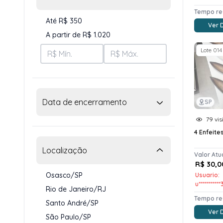
Tempo re
Até R$ 350
Ver 
A partir de R$ 1.020
Lote 014
Data de encerramento
SP
79 vis
4 Enfeite
Localização
Valor Atu
R$ 30,0
Osasco/SP
Usuario:
u***********
Rio de Janeiro/RJ
Tempo re
Santo André/SP
Ver 
São Paulo/SP