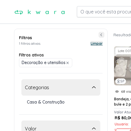
O que você esta procu
Resultad
Filtros
1 filtros ativos
Limpar
Lote 00
Filtros ativos
Decoração e utensílios
SP
Categorias
68 vis
Bandeja, 
Casa & Construção
bule e 2 
Valor Atu
R$ 80,0
Usuario:
Valor
u**********