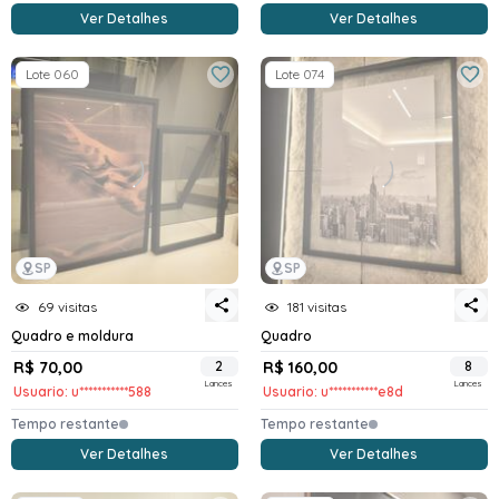
Ver Detalhes
Ver Detalhes
Lote 060
Lote 074
SP
SP
69 visitas
181 visitas
Quadro e moldura
Quadro
R$ 70,00
2
R$ 160,00
8
Lances
Lances
Usuario: u***********588
Usuario: u***********e8d
Tempo restante
Tempo restante
Ver Detalhes
Ver Detalhes