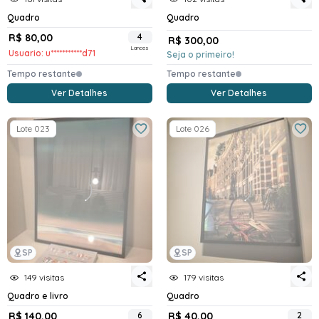
Quadro
Quadro
R$ 80,00
4
R$ 300,00
Lances
Usuario: u***********d71
Seja o primeiro!
Tempo restante
Tempo restante
Ver Detalhes
Ver Detalhes
Lote 023
Lote 026
SP
SP
149 visitas
179 visitas
Quadro e livro
Quadro
R$ 140,00
6
R$ 40,00
2