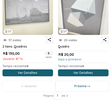
SP
SP
37 visitas
20 visitas
2 Itens: Quadros
Quadro
R$ 130,00
6
R$ 20,00
Lances
Usuario: B***o
Seja o primeiro!
Tempo restante
Tempo restante
Ver Detalhes
Ver Detalhes
Anterior
Próxima
Página
1
de 2