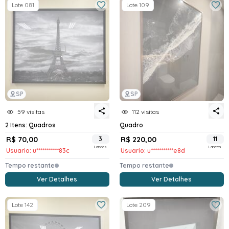
Lote 081
Lote 109
SP
SP
59 visitas
112 visitas
2 Itens: Quadros
Quadro
R$ 70,00
3
R$ 220,00
11
Lances
Lances
Usuario: u***********83c
Usuario: u***********e8d
Tempo restante
Tempo restante
Ver Detalhes
Ver Detalhes
Lote 142
Lote 209