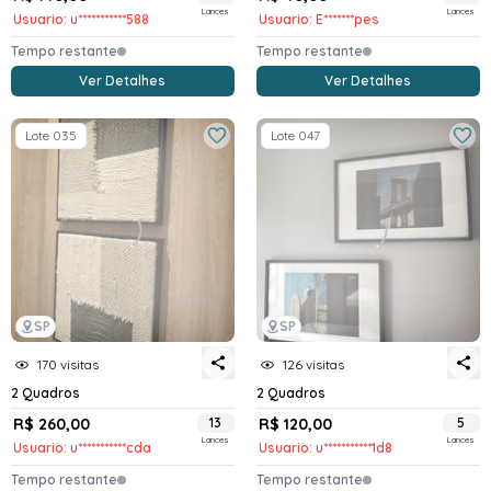
Lances
Lances
Usuario: u***********588
Usuario: E*******pes
Tempo restante
Tempo restante
Ver Detalhes
Ver Detalhes
Lote 035
Lote 047
SP
SP
170 visitas
126 visitas
2 Quadros
2 Quadros
R$ 260,00
13
R$ 120,00
5
Lances
Lances
Usuario: u***********cda
Usuario: u***********1d8
Tempo restante
Tempo restante