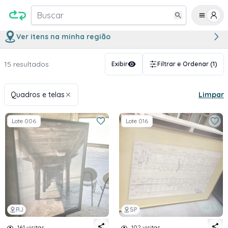
Buscar
Ver itens na minha região
15 resultados
Exibir
Filtrar e Ordenar
(1)
Quadros e telas
Limpar
Lote 006
Lote 016
RJ
SP
161 visitas
102 visitas