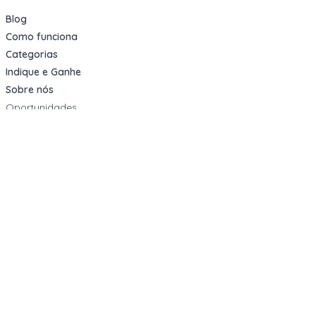
Blog
Como funciona
Categorias
Indique e Ganhe
Sobre nós
Oportunidades
Apartamentos Decorados
Cotas de Consórcios
Desativações Corporativas
Leilões Judiciais
Logística Reversa
Mega Lotes
Queima de Estoque
Veículos
Fale com a gente