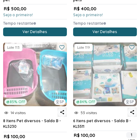
R$ 500,00
R$ 400,00
Seja o primeiro!
Seja o primeiro!
Tempo restante
Tempo restante
Ver Detalhes
Ver Detalhes
Lote 113
Lote 119
85% OFF
SP
84% OFF
SP
14 visitas
53 visitas
8 Itens Pet diversos - Saldo B -
6 Itens pet diversos - Saldo B -
KL5230
KL5511
R$ 100,00
1
R$ 100,00
Lance