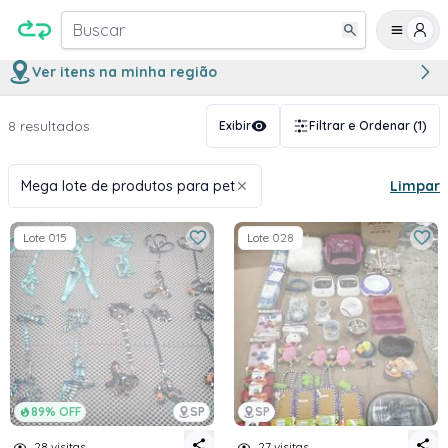
Buscar
Ver itens na minha região
8 resultados
Exibir
Filtrar e Ordenar
(1)
Mega lote de produtos para pet
Limpar
Lote 015
Lote 028
89% OFF
SP
SP
28 visitas
27 visitas