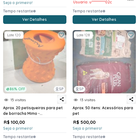
Usuario: u***********02c
Seja o primeiro!
Tempo restante
Tempo restante
Ver Detalhes
Ver Detalhes
Lote 120
Lote 128
86% OFF
SP
SP
15 visitas
13 visitas
Aprox. 20 petisqueiras para pet
Aprox. 50 itens: Acessórios para
de borracha Mimo -...
pet
R$ 100,00
R$ 500,00
Seja o primeiro!
Seja o primeiro!
Tempo restante
Tempo restante