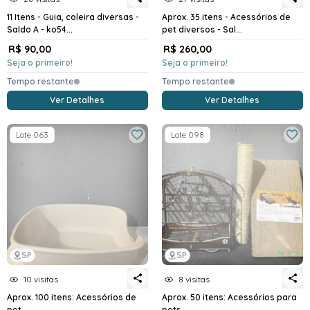
11 Itens - Guia, coleira diversas -
Aprox. 35 itens - Acessórios de
Saldo A - ko54...
pet diversos - Sal...
R$ 90,00
R$ 260,00
Seja o primeiro!
Seja o primeiro!
Tempo restante
Tempo restante
Ver Detalhes
Ver Detalhes
Lote 063
Lote 098
SP
SP
10 visitas
8 visitas
Aprox. 100 itens: Acessórios de
Aprox. 50 itens: Acessórios para
pet
pets