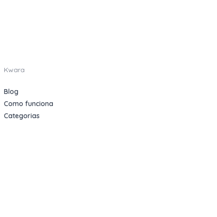
Kwara
Blog
Como funciona
Categorias
Indique e Ganhe
Sobre nós
Oportunidades
Apartamentos Decorados
Cotas de Consórcios
Desativações Corporativas
Leilões Judiciais
Logística Reversa