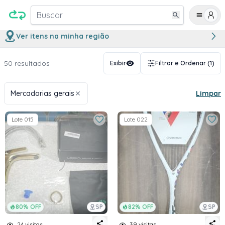
Buscar
Ver itens na minha região
50 resultados
Exibir
Filtrar e Ordenar
(1)
Mercadorias gerais
Limpar
Lote 015
Lote 022
80% OFF
SP
82% OFF
SP
24 visitas
39 visitas