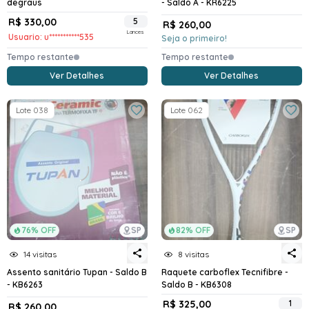
degraus
- Saldo A - KR6225
R$ 330,00
5
R$ 260,00
Lances
Usuario: u***********535
Seja o primeiro!
Tempo restante
Tempo restante
Ver Detalhes
Ver Detalhes
Lote 038
Lote 062
76% OFF
SP
82% OFF
SP
14 visitas
8 visitas
Assento sanitário Tupan - Saldo B
Raquete carboflex Tecnifibre -
- KB6263
Saldo B - KB6308
R$ 325,00
1
R$ 260,00