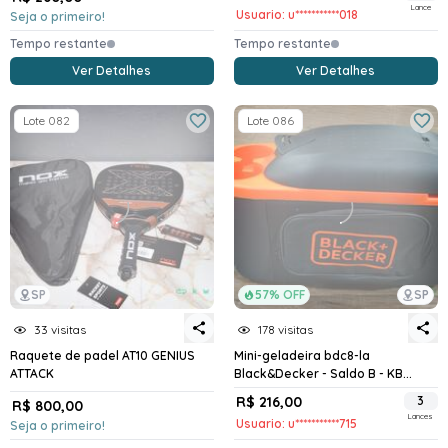
Lance
Usuario: u***********018
Seja o primeiro!
Tempo restante
Tempo restante
Ver Detalhes
Ver Detalhes
Lote 082
Lote 086
SP
57% OFF
SP
33 visitas
178 visitas
Raquete de padel AT10 GENIUS
Mini-geladeira bdc8-la
ATTACK
Black&Decker - Saldo B - KB...
R$ 216,00
3
R$ 800,00
Lances
Usuario: u***********715
Seja o primeiro!