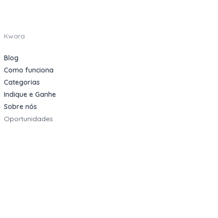
Kwara
Blog
Como funciona
Categorias
Indique e Ganhe
Sobre nós
Oportunidades
Apartamentos Decorados
Cotas de Consórcios
Desativações Corporativas
Leilões Judiciais
Logística Reversa
Mega Lotes
Queima de Estoque
Veículos