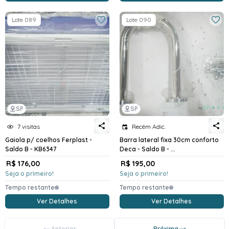
Lote 089
Lote 090
SP
SP
7 visitas
Recém Adic.
Gaiola p/ coelhos Ferplast -
Barra lateral fixa 30cm conforto
Saldo B - KB6347
Deca - Saldo B - ...
R$ 176,00
R$ 195,00
Seja o primeiro!
Seja o primeiro!
Tempo restante
Tempo restante
Ver Detalhes
Ver Detalhes
Anterior
Próxima