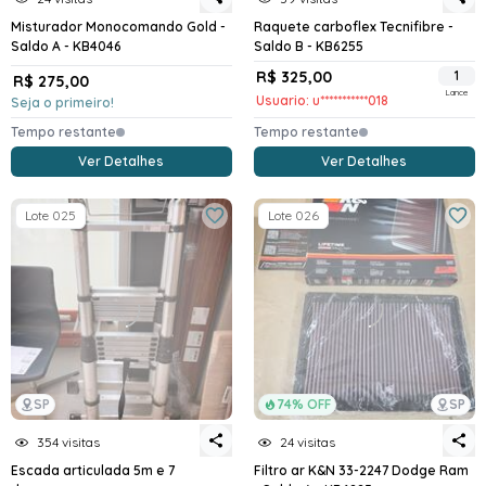
Misturador Monocomando Gold -
Raquete carboflex Tecnifibre -
Saldo A - KB4046
Saldo B - KB6255
R$ 325,00
1
R$ 275,00
Lance
Usuario: u***********018
Seja o primeiro!
Tempo restante
Tempo restante
Ver Detalhes
Ver Detalhes
Lote 025
Lote 026
SP
74% OFF
SP
354 visitas
24 visitas
Escada articulada 5m e 7
Filtro ar K&N 33-2247 Dodge Ram