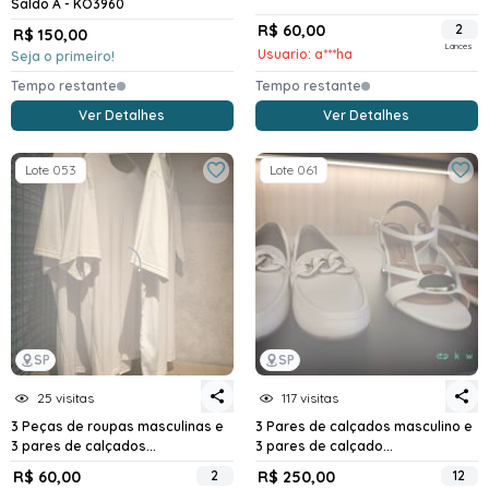
Saldo A - KO3960
R$ 60,00
2
R$ 150,00
Lances
Usuario: a***ha
Seja o primeiro!
Tempo restante
Tempo restante
Ver Detalhes
Ver Detalhes
Lote 053
Lote 061
SP
SP
25 visitas
117 visitas
3 Peças de roupas masculinas e
3 Pares de calçados masculino e
3 pares de calçados...
3 pares de calçado...
R$ 60,00
2
R$ 250,00
12