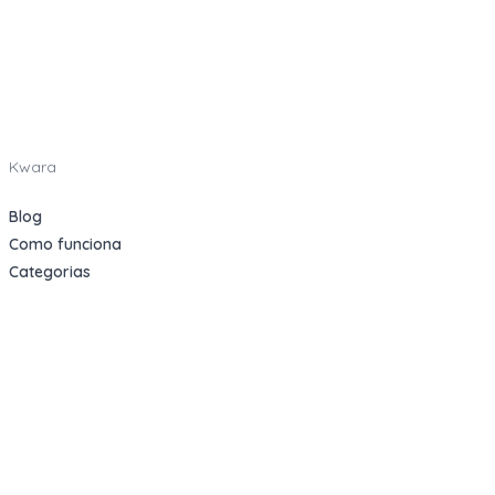
Kwara
Blog
Como funciona
Categorias
Indique e Ganhe
Sobre nós
Oportunidades
Apartamentos Decorados
Cotas de Consórcios
Desativações Corporativas
Leilões Judiciais
Logística Reversa