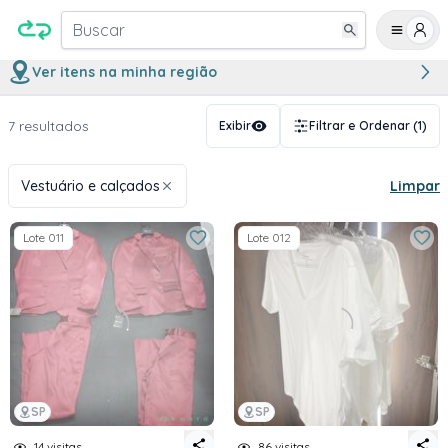
Buscar
Ver itens na minha região
7 resultados
Exibir
Filtrar e Ordenar
(1)
Vestuário e calçados
Limpar
Lote 011
Lote 012
SP
SP
14 visitas
86 visitas