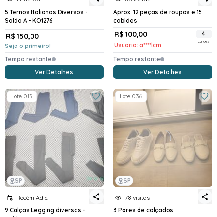
5 Ternos Italianos Diversos -
Aprox. 12 peças de roupas e 15
Saldo A - KO1276
cabides
R$ 100,00
4
R$ 150,00
Lances
Usuario: a****lcm
Seja o primeiro!
Tempo restante
Tempo restante
Ver Detalhes
Ver Detalhes
Lote 013
Lote 036
SP
SP
Recém Adic.
78 visitas
9 Calças Legging diversas -
3 Pares de calçados