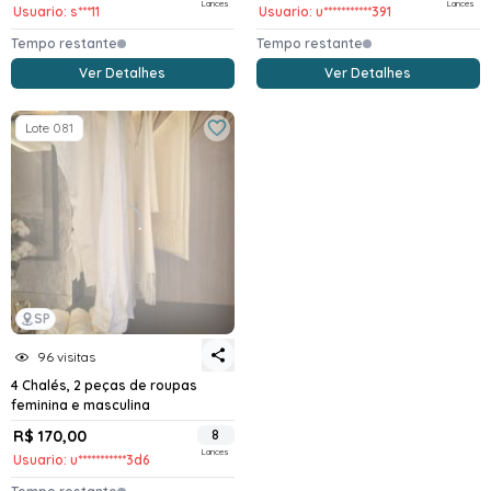
Lances
Lances
Usuario: s***11
Usuario: u***********391
Tempo restante
Tempo restante
Ver Detalhes
Ver Detalhes
Lote 081
SP
96 visitas
4 Chalés, 2 peças de roupas
feminina e masculina
R$ 170,00
8
Lances
Usuario: u***********3d6