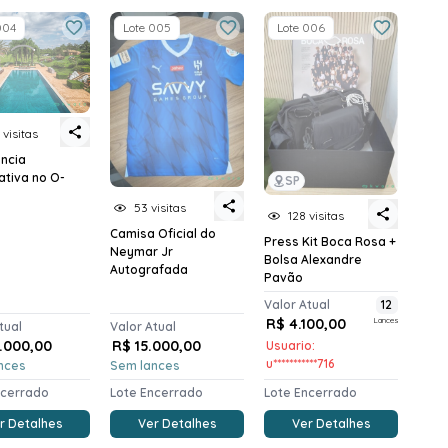
004
Lote 005
Lote 006
 visitas
ência
ativa no O-
SP
53 visitas
128 visitas
Camisa Oficial do
Press Kit Boca Rosa +
Neymar Jr
Bolsa Alexandre
Autografada
Pavão
Valor Atual
12
R$ 4.100,00
Lances
tual
Valor Atual
.000,00
R$ 15.000,00
Usuario:
u***********716
nces
Sem lances
ncerrado
Lote Encerrado
Lote Encerrado
r Detalhes
Ver Detalhes
Ver Detalhes