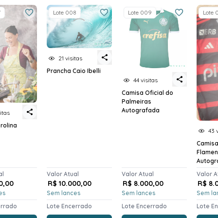
7
Lote 008
Lote 009
Lote 
21 visitas
Prancha Caio Ibelli
44 visitas
Camisa Oficial do
Palmeiras
Autografada
itas
rolina
43 
Camisa 
Flame
Autogr
al
Valor Atual
Valor Atual
Valor A
0,00
R$ 10.000,00
R$ 8.000,00
R$ 8.
es
Sem lances
Sem lances
Sem la
errado
Lote Encerrado
Lote Encerrado
Lote E