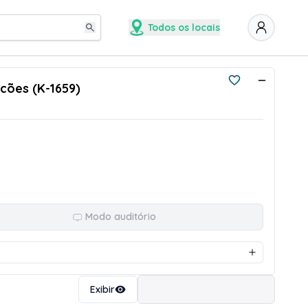
Todos os locais
cões (K-1659)
Modo auditório
Ordenar
Exibir