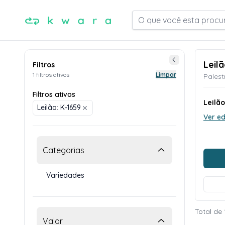
O que você esta procu
Leil
Filtros
1 filtros ativos
Limpar
Palest
Filtros ativos
Leilã
Leilão: K-1659
Ver ed
Categorias
Variedades
Total de 
Valor