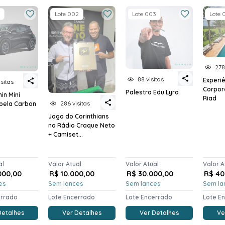
Lote 002
Lote 003
Lote 
278
88 visitas
Experi
sitas
Corpor
Palestra Edu Lyra
in Mini
Riad
286 visitas
 pela Carbon
Jogo do Corinthians
na Rádio Craque Neto
+ Camiset...
al
Valor Atual
Valor Atual
Valor A
000,00
R$ 10.000,00
R$ 30.000,00
R$ 40
es
Sem lances
Sem lances
Sem la
errado
Lote Encerrado
Lote Encerrado
Lote E
Detalhes
Ver Detalhes
Ver Detalhes
Ve