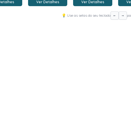
Detalhes
Ver Detalhes
Ver Detalhes
Ve
💡 Use as setas do seu teclado
pa
←
→