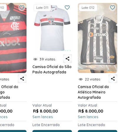
010
Lote 011
Lote 012
39 visitas
Camisa Oficial do São
Paulo Autografada
visitas
22 visitas
Oficial do
Camisa Oficial do
ngo
Atlético Mineiro
afada
Autografada
tual
Valor Atual
Valor Atual
000,00
R$ 8.000,00
R$ 8.000,00
nces
Sem lances
Sem lances
ncerrado
Lote Encerrado
Lote Encerrado