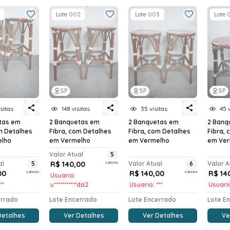
Lote 002
Lote 003
Lote 
SP
SP
SP
sitas
148 visitas
35 visitas
45 
tas em
2 Banquetas em
2 Banquetas em
2 Banq
m Detalhes
Fibra, com Detalhes
Fibra, com Detalhes
Fibra,
elho
em Vermelho
em Vermelho
em Ver
Valor Atual
5
al
5
R$ 140,00
Lances
Valor Atual
6
Valor A
00
Lances
R$ 140,00
Lances
R$ 14
Usuario:
**
u***********da2
Usuario: ***
Usuario
errado
Lote Encerrado
Lote Encerrado
Lote E
Detalhes
Ver Detalhes
Ver Detalhes
Ve