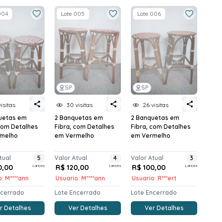
004
Lote 005
Lote 006
SP
SP
visitas
30 visitas
26 visitas
uetas em
2 Banquetas em
2 Banquetas em
 com Detalhes
Fibra, com Detalhes
Fibra, com Detalhes
melho
em Vermelho
em Vermelho
tual
5
Valor Atual
4
Valor Atual
3
0,00
Lances
R$ 120,00
Lances
R$ 100,00
Lances
: M****ann
Usuario: M****ann
Usuario: R***ert
ncerrado
Lote Encerrado
Lote Encerrado
r Detalhes
Ver Detalhes
Ver Detalhes