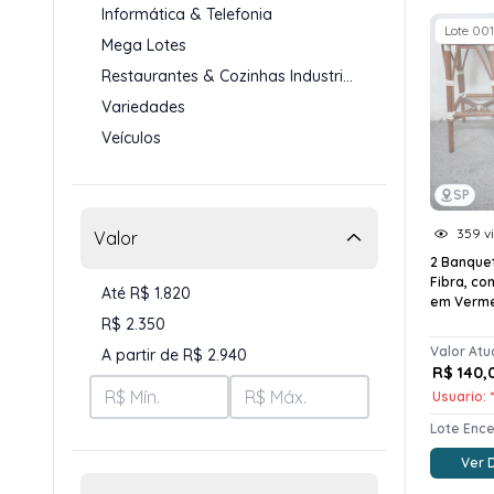
Informática & Telefonia
Lote 001
Mega Lotes
Restaurantes & Cozinhas Industriais
Variedades
Veículos
SP
359 vi
Valor
2 Banque
Fibra, co
Até R$ 1.820
em Verm
R$ 2.350
Valor Atu
A partir de R$ 2.940
R$ 140,
Usuario: *
Lote Enc
Ver 