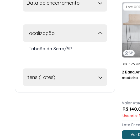
Data de encerramento
Lote 00
Localização
Taboão da Serra/SP
SP
125 vi
2 Banque
Itens (Lotes)
madeira
Valor Atu
R$ 140,
Usuario: 
Lote Enc
Ver 