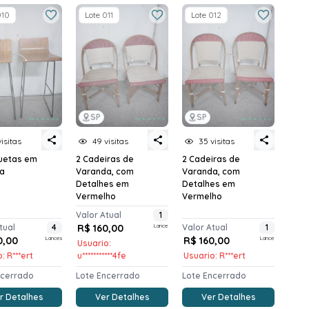
010
Lote 011
Lote 012
SP
SP
visitas
49 visitas
35 visitas
uetas em
2 Cadeiras de
2 Cadeiras de
a
Varanda, com
Varanda, com
Detalhes em
Detalhes em
Vermelho
Vermelho
Valor Atual
1
tual
4
R$ 160,00
Lance
Valor Atual
1
0,00
Lances
R$ 160,00
Lance
Usuario:
: R***ert
u***********4fe
Usuario: R***ert
ncerrado
Lote Encerrado
Lote Encerrado
r Detalhes
Ver Detalhes
Ver Detalhes