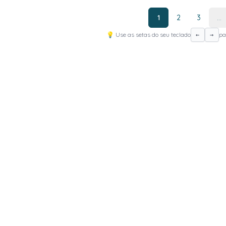
1
2
3
...
💡 Use as setas do seu teclado
pa
←
→