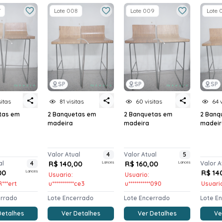
7
Lote 008
Lote 009
Lote 
SP
SP
SP
sitas
81 visitas
60 visitas
64 
tas em
2 Banquetas em
2 Banquetas em
2 Banq
madeira
madeira
madeir
Valor Atual
4
Valor Atual
5
al
4
R$ 140,00
Lances
R$ 160,00
Lances
Valor A
00
Lances
R$ 14
Usuario:
Usuario:
R***ert
u***********ce3
u***********090
Usuario
errado
Lote Encerrado
Lote Encerrado
Lote E
Detalhes
Ver Detalhes
Ver Detalhes
Ve