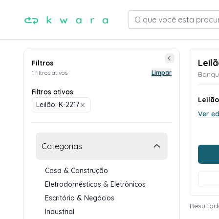
O que você esta procu
Leil
Filtros
1 filtros ativos
Limpar
Banque
Filtros ativos
Leilão
Leilão: K-2217
Ver ed
Categorias
Casa & Construção
Eletrodomésticos & Eletrônicos
Escritório & Negócios
Resultad
Industrial