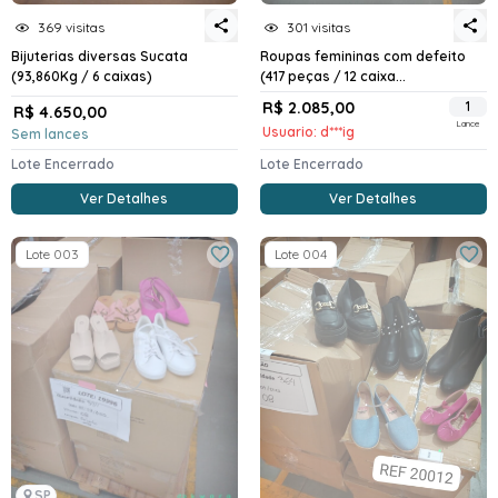
369 visitas
301 visitas
Bijuterias diversas Sucata
Roupas femininas com defeito
(93,860Kg / 6 caixas)
(417 peças / 12 caixa...
R$ 2.085,00
1
R$ 4.650,00
Lance
Usuario: d***ig
Sem lances
Lote Encerrado
Lote Encerrado
Ver Detalhes
Ver Detalhes
Lote 003
Lote 004
SP