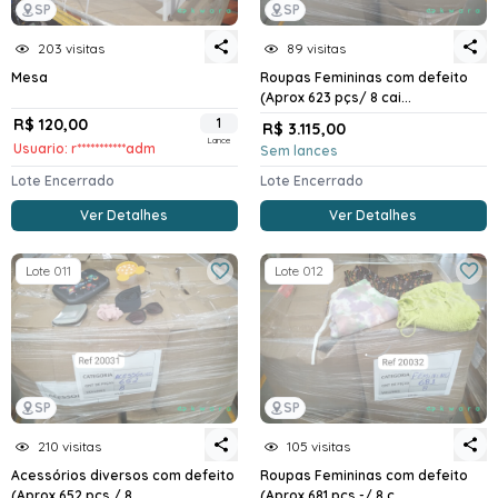
SP
SP
203 visitas
89 visitas
Mesa
Roupas Femininas com defeito
(Aprox 623 pçs/ 8 cai...
R$ 120,00
1
R$ 3.115,00
Lance
Usuario: r***********adm
Sem lances
Lote Encerrado
Lote Encerrado
Ver Detalhes
Ver Detalhes
Lote 011
Lote 012
SP
SP
210 visitas
105 visitas
Acessórios diversos com defeito
Roupas Femininas com defeito
(Aprox 652 pçs / 8...
(Aprox 681 pçs -/ 8 c...