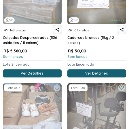
SP
SP
148 visitas
67 visitas
Calçados Desparceirados (536
Cadarços brancos (5kg / 2
unidades / 11 caixas)
caixas)
R$ 5.360,00
R$ 50,00
Sem lances
Sem lances
Lote Encerrado
Lote Encerrado
Ver Detalhes
Ver Detalhes
Lote 007
Lote 008