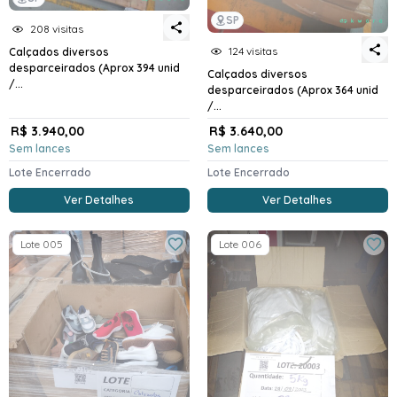
SP
208 visitas
124 visitas
Calçados diversos
desparceirados (Aprox 394 unid
Calçados diversos
/...
desparceirados (Aprox 364 unid
/...
R$ 3.940,00
R$ 3.640,00
Sem lances
Sem lances
Lote Encerrado
Lote Encerrado
Ver Detalhes
Ver Detalhes
Lote 005
Lote 006