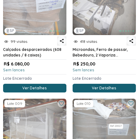
SP
SP
99 visitas
418 visitas
Calçados desparceirados (608
Microondas, Ferro de passar,
unidades / 8 caixas)
Bebedouro, 2 Vaporiza...
R$ 6.080,00
R$ 250,00
Sem lances
Sem lances
Lote Encerrado
Lote Encerrado
Ver Detalhes
Ver Detalhes
Lote 009
Lote 010