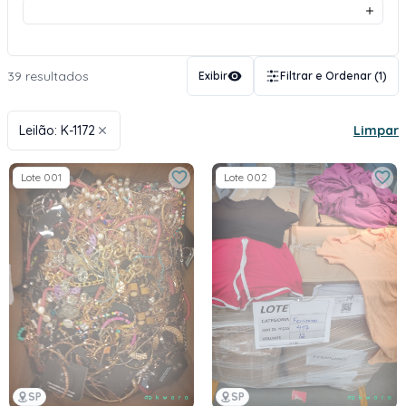
39 resultados
Exibir
Filtrar e Ordenar
(1)
Leilão: K-1172
Limpar
Lote 001
Lote 002
SP
SP