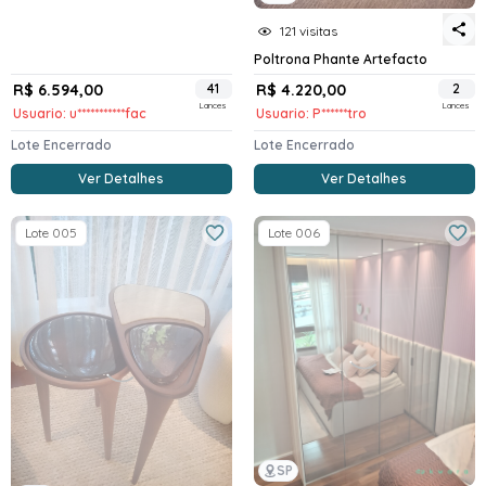
121 visitas
Poltrona Phante Artefacto
R$ 6.594,00
41
R$ 4.220,00
2
Lances
Lances
Usuario: u***********fac
Usuario: P******tro
Lote Encerrado
Lote Encerrado
Ver Detalhes
Ver Detalhes
Lote 005
Lote 006
SP