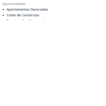
Oportunidades
Apartamentos Decorados
Cotas de Consórcios
Desativações Corporativas
Leilões Judiciais
Logística Reversa
Mega Lotes
Queima de Estoque
Veículos
Fale com a gente
Contato
Email
contato@kwara.com.br
WhatsApp
+55 (11) 5039-9339