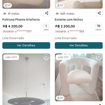
SP
SP
41 visitas
665 visitas
Poltrona Phante Artefacto
Estante com Nichos
R$ 4.200,00
1
R$ 2.200,00
70
Lance
Lances
Usuario: u***********077
Usuario: u***********5b1
Lote Encerrado
Lote Encerrado
Ver Detalhes
Ver Detalhes
Lote 009
Lote 010
SP