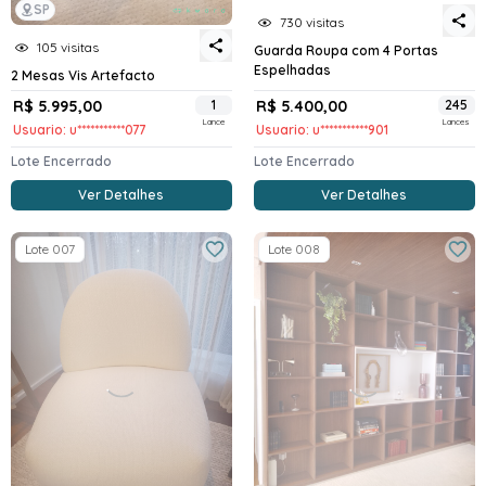
SP
730 visitas
105 visitas
Guarda Roupa com 4 Portas
Espelhadas
2 Mesas Vis Artefacto
R$ 5.995,00
1
R$ 5.400,00
245
Lance
Lances
Usuario: u***********077
Usuario: u***********901
Lote Encerrado
Lote Encerrado
Ver Detalhes
Ver Detalhes
Lote 007
Lote 008