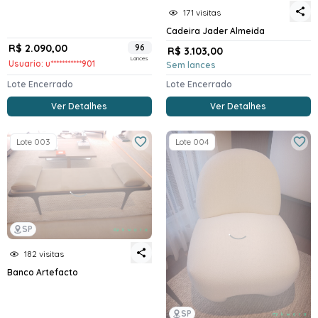
171 visitas
Cadeira Jader Almeida
R$ 2.090,00
96
R$ 3.103,00
Lances
Usuario: u***********901
Sem lances
Lote Encerrado
Lote Encerrado
Ver Detalhes
Ver Detalhes
Lote 003
Lote 004
SP
182 visitas
Banco Artefacto
SP