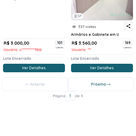
SP
537 visitas
Armários e Gabinete em U
R$ 3.000,00
101
R$ 3.560,00
169
Lances
Lances
Usuario: u***********9bb
Usuario: ***
Lote Encerrado
Lote Encerrado
Ver Detalhes
Ver Detalhes
Anterior
Próxima
Página
1
de 9