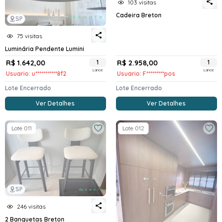
103 visitas
Cadeira Breton
SP
75 visitas
Luminária Pendente Lumini
R$ 1.642,00
1
R$ 2.958,00
1
Lance
Lance
Usuario: u***********8f2
Usuario: F*********pos
Lote Encerrado
Lote Encerrado
Ver Detalhes
Ver Detalhes
Lote 011
Lote 012
SP
246 visitas
2 Banquetas Breton