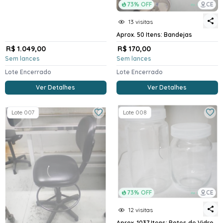
73% OFF
CE
13 visitas
Aprox. 50 Itens: Bandejas
R$ 1.049,00
R$ 170,00
Sem lances
Sem lances
Lote Encerrado
Lote Encerrado
Ver Detalhes
Ver Detalhes
Lote 007
Lote 008
73% OFF
CE
12 visitas
Aprox. 1037 Itens: Potes de Vidro