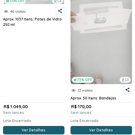
73% OFF
CE
46 visitas
Aprox. 1037 Itens: Potes de Vidro
250 ml
73% OFF
CE
12 visitas
Aprox. 50 Itens: Bandejas
R$ 1.049,00
R$ 170,00
Sem lances
Sem lances
Lote Encerrado
Lote Encerrado
Ver Detalhes
Ver Detalhes