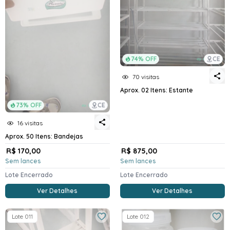
74% OFF
CE
70 visitas
Aprox. 02 Itens: Estante
73% OFF
CE
16 visitas
Aprox. 50 Itens: Bandejas
R$ 170,00
R$ 875,00
Sem lances
Sem lances
Lote Encerrado
Lote Encerrado
Ver Detalhes
Ver Detalhes
Lote 011
Lote 012