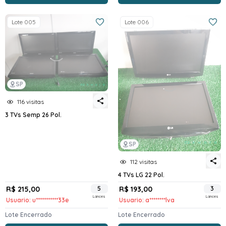
Lote 005
Lote 006
SP
116 visitas
3 TVs Semp 26 Pol.
SP
112 visitas
4 TVs LG 22 Pol.
R$ 215,00
5
R$ 193,00
3
Lances
Lances
Usuario: u***********33e
Usuario: a********lva
Lote Encerrado
Lote Encerrado