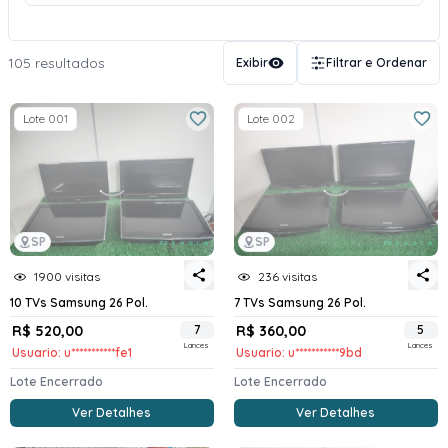
105 resultados
Exibir
Filtrar e Ordenar
Lote 001
Lote 002
SP
SP
1900 visitas
236 visitas
10 TVs Samsung 26 Pol.
7 TVs Samsung 26 Pol.
R$ 520,00
7
R$ 360,00
5
Lances
Lances
Usuario: u***********fe1
Usuario: u***********9bd
Lote Encerrado
Lote Encerrado
Ver Detalhes
Ver Detalhes