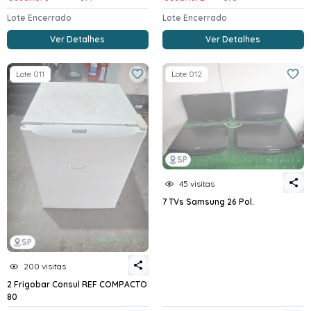
Lote Encerrado
Lote Encerrado
Ver Detalhes
Ver Detalhes
Lote 011
Lote 012
SP
45 visitas
7 TVs Samsung 26 Pol.
SP
200 visitas
2 Frigobar Consul REF COMPACTO
80