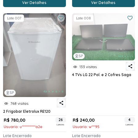
Ver Detalhes
Ver Detalhes
Lote 007
Lote 008
SP
133 visitas
4 TVs LG 22 Pol. e 2 Cofres Saga
SP
768 visitas
2 Frigobar Eletrolux RE120
R$ 780,00
26
R$ 240,00
4
Lances
Lances
Usuario: u***********a2e
Usuario: w***95
Lote Encerrado
Lote Encerrado