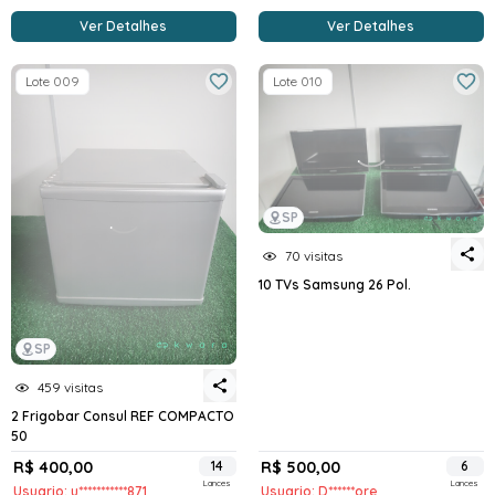
Ver Detalhes
Ver Detalhes
Lote 009
Lote 010
SP
70 visitas
10 TVs Samsung 26 Pol.
SP
459 visitas
2 Frigobar Consul REF COMPACTO
50
R$ 400,00
14
R$ 500,00
6
Lances
Lances
Usuario: u***********871
Usuario: D******ore