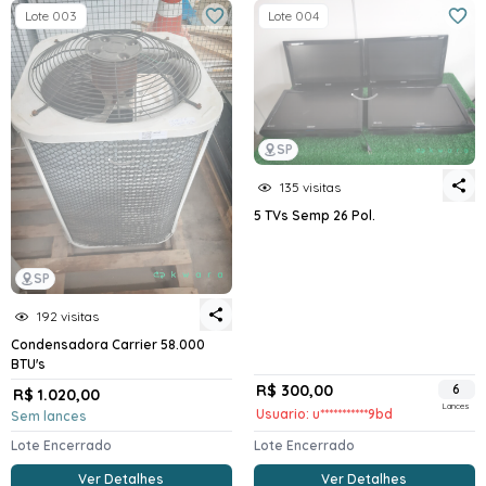
Lote 003
Lote 004
SP
135 visitas
5 TVs Semp 26 Pol.
SP
192 visitas
Condensadora Carrier 58.000
BTU's
R$ 300,00
6
R$ 1.020,00
Lances
Usuario: u***********9bd
Sem lances
Lote Encerrado
Lote Encerrado
Ver Detalhes
Ver Detalhes