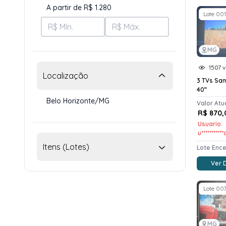
A partir de R$ 1.280
Lote 001
MG
1507 v
Localização
3 TVs Sa
40”
Belo Horizonte/MG
Valor Atu
R$ 870,
Usuario:
u***********
Itens (Lotes)
Lote Enc
Ver 
Lote 00
MG