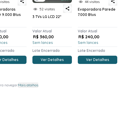
visitas
44 visitas
52 visitas
oradoras
Evaporadora Parede
r 9.000 Btus
7.000 Btus
3 TVs LG LCD 22"
tual
Valor Atual
Valor Atual
0,00
R$ 360,00
R$ 240,00
nces
Sem lances
Sem lances
ncerrado
Lote Encerrado
Lote Encerrado
r Detalhes
Ver Detalhes
Ver Detalhes
ra navegar.
Mais atalhos