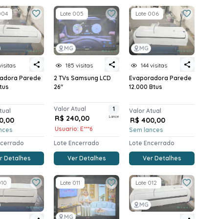
004
Lote 005
Lote 006
MG
MG
visitas
185 visitas
144 visitas
adora Parede
2 TVs Samsung LCD
Evaporadora Parede
tus
26"
12.000 Btus
Valor Atual
1
tual
Valor Atual
R$ 240,00
Lance
0,00
R$ 400,00
Usuario: E***6
nces
Sem lances
ncerrado
Lote Encerrado
Lote Encerrado
r Detalhes
Ver Detalhes
Ver Detalhes
010
Lote 011
Lote 012
MG
MG