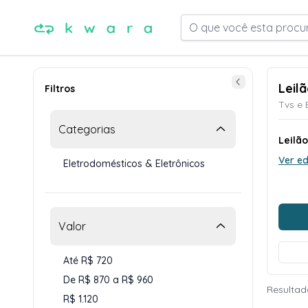
O que você esta procu
Leilã
Filtros
Tvs e
Categorias
Leilã
Ver ed
Eletrodomésticos & Eletrônicos
Valor
Até R$ 720
De R$ 870 a R$ 960
Resultad
R$ 1.120