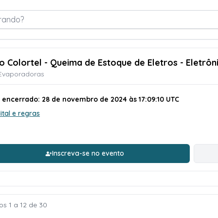
rando?
o Colortel - Queima de Estoque de Eletros - Eletrôni
 Evaporadoras
o encerrado: 28 de novembro de 2024 às 17:09:10 UTC
ital e regras
Inscreva-se no evento
os 1 a 12 de 30