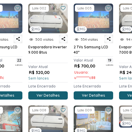
Lote 002
Lote 003
Lote 
MG
MG
MG
isitas
500 visitas
554 visitas
94 
msung LCD
Evaporadora Inverter
2 TVs Samsung LCD
Evapor
9.000 Btus
40”
7.000 B
al
22
Valor Atual
19
00
Lances
R$ 700,00
Lances
Valor Atual
Valor A
R$ 320,00
R$ 24
Usuario:
d1c
u***********c88
Sem lances
Sem la
errado
Lote Encerrado
Lote Encerrado
Lote E
Detalhes
Ver Detalhes
Ver Detalhes
Ve
7
Lote 008
Lote 009
Lote 
MG
MG
MG