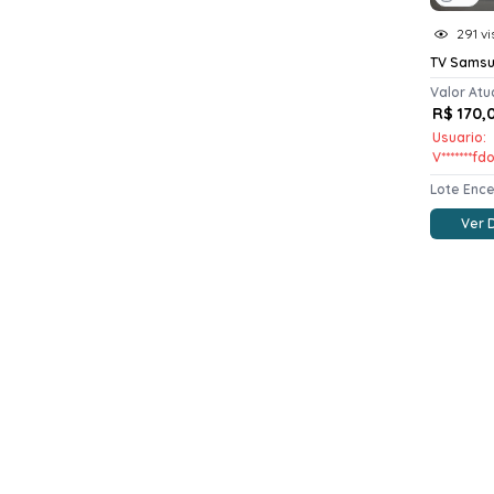
291 vi
TV Samsu
Valor Atu
R$ 170,
Usuario:
V*******fd
Lote Enc
Ver 