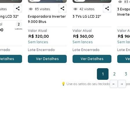
83 
sitas
85 visitas
42 visitas
3 Evap
Inverte
ng LCD 32"
Evaporadora Inverter
3 TVs LG LCD 22"
9.000 Btus
al
2
00
Lances
Valor Atual
Valor Atual
Valor A
R$ 320,00
R$ 360,00
R$ 96
o
Sem lances
Sem lances
Sem la
errado
Lote Encerrado
Lote Encerrado
Lote E
Detalhes
Ver Detalhes
Ver Detalhes
Ve
1
2
3
💡 Use as setas do seu teclado
pa
←
→