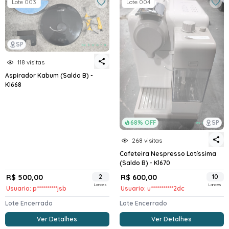
Lote 003
Lote 004
SP
118 visitas
Aspirador Kabum (Saldo B) -
Kl668
68% OFF
SP
268 visitas
Cafeteira Nespresso Latíssima
(Saldo B) - Kl670
R$ 500,00
2
R$ 600,00
10
Lances
Lances
Usuario: p**********jsb
Usuario: u***********2dc
Lote Encerrado
Lote Encerrado
Ver Detalhes
Ver Detalhes