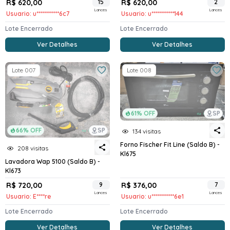
R$ 620,00
15
R$ 620,00
2
Lances
Lances
Usuario: u***********6c7
Usuario: u***********144
Lote Encerrado
Lote Encerrado
Ver Detalhes
Ver Detalhes
Lote 007
Lote 008
61% OFF
SP
66% OFF
SP
134 visitas
Forno Fischer Fit Line (Saldo B) -
208 visitas
Kl675
Lavadora Wap 5100 (Saldo B) -
Kl673
R$ 720,00
9
R$ 376,00
7
Lances
Lances
Usuario: E****re
Usuario: u***********6e1
Lote Encerrado
Lote Encerrado
Ver Detalhes
Ver Detalhes