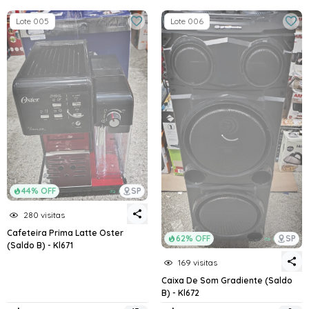
Lote 005
Lote 006
44% OFF
SP
280 visitas
Cafeteira Prima Latte Oster
62% OFF
SP
(Saldo B) - Kl671
169 visitas
Caixa De Som Gradiente (Saldo
B) - Kl672