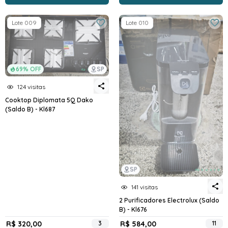
Lote 009
Lote 010
69% OFF
SP
124 visitas
Cooktop Diplomata 5Q Dako
(Saldo B) - Kl687
SP
141 visitas
2 Purificadores Electrolux (Saldo
B) - Kl676
R$ 320,00
3
R$ 584,00
11