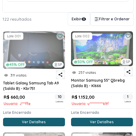
122 resultados
Exibir
Filtrar e Ordenar
Lote 001
Lote 002
50% OFF
SP
45% OFF
SP
257 visitas
311 visitas
Monitor Samsung 55" Qbrebg
Tablet Galaxy Samsung Tab A9
(Saldo B) - Kl666
(Saldo B) - Kbr751
R$ 660,00
10
R$ 1.152,00
1
Lances
Lance
Usuario: J***ffe
Usuario: u***********69f
Lote Encerrado
Lote Encerrado
Ver Detalhes
Ver Detalhes