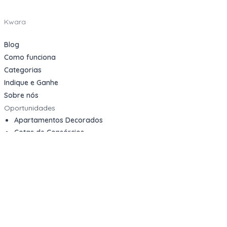
Kwara
Blog
Como funciona
Categorias
Indique e Ganhe
Sobre nós
Oportunidades
Apartamentos Decorados
Cotas de Consórcios
Desativações Corporativas
Leilões Judiciais
Logística Reversa
Mega Lotes
Queima de Estoque
Veículos