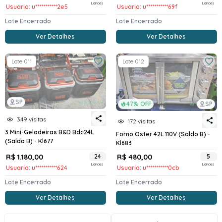
Lances
Lances
Usuario: u***********2e5
Usuario: u***********69f
Lote Encerrado
Lote Encerrado
Ver Detalhes
Ver Detalhes
Lote 011
Lote 012
SP
47% OFF
SP
349 visitas
172 visitas
3 Mini-Geladeiras B&D Bdc24L
Forno Oster 42L 110V (Saldo B) -
(Saldo B) - Kl677
Kl683
R$ 1.180,00
24
R$ 480,00
5
Lances
Lances
Usuario: u***********624
Usuario: u***********0cb
Lote Encerrado
Lote Encerrado
Ver Detalhes
Ver Detalhes