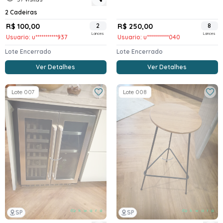
2 Cadeiras
R$ 100,00
2
R$ 250,00
8
Lances
Lances
Usuario: u***********937
Usuario: u***********040
Lote Encerrado
Lote Encerrado
Ver Detalhes
Ver Detalhes
Lote 007
Lote 008
SP
SP