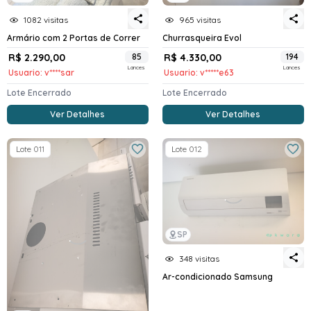
1082 visitas
965 visitas
Armário com 2 Portas de Correr
Churrasqueira Evol
R$ 2.290,00
85
R$ 4.330,00
194
Lances
Lances
Usuario: v****sar
Usuario: v*****e63
Lote Encerrado
Lote Encerrado
Ver Detalhes
Ver Detalhes
Lote 011
Lote 012
SP
348 visitas
Ar-condicionado Samsung