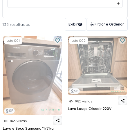
133 resultados
Exibir
Filtrar e Ordenar
Lote 001
Lote 002
SP
985 visitas
Lava Louça Crissair 220V
SP
845 visitas
Lava e Seca Samsung 11/7 kg