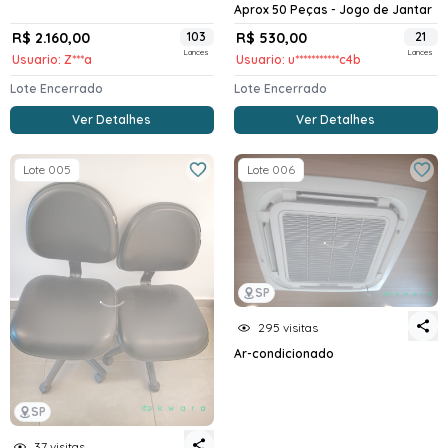
Aprox 50 Peças - Jogo de Jantar
R$ 2.160,00
103
R$ 530,00
21
Lances
Lances
Usuario: Z***a
Usuario: u***********c4b
Lote Encerrado
Lote Encerrado
Ver Detalhes
Ver Detalhes
Lote 005
Lote 006
SP
295 visitas
Ar-condicionado
SP
37 visitas