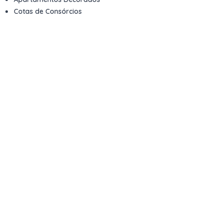
Cotas de Consórcios
Desativações Corporativas
Leilões Judiciais
Logística Reversa
Mega Lotes
Queima de Estoque
Veículos
Fale com a gente
Contato
Email
contato@kwara.com.br
WhatsApp
+55 (11) 5039-9339
Horário de atendimento
8h às 17h (dias úteis)