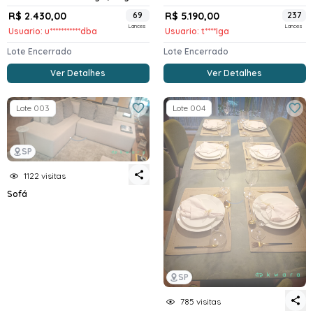
R$ 2.430,00
69
R$ 5.190,00
237
Lances
Lances
Usuario: u***********dba
Usuario: t****Iga
Lote Encerrado
Lote Encerrado
Ver Detalhes
Ver Detalhes
Lote 003
Lote 004
SP
1122 visitas
Sofá
SP
785 visitas