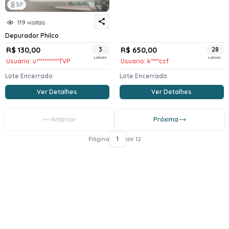
SP
119 visitas
Depurador Philco
R$ 130,00
3
R$ 650,00
28
Lances
Lances
Usuario: u***********TVP
Usuario: k****ccf
Lote Encerrado
Lote Encerrado
Ver Detalhes
Ver Detalhes
Anterior
Próxima
Página
1
de 12