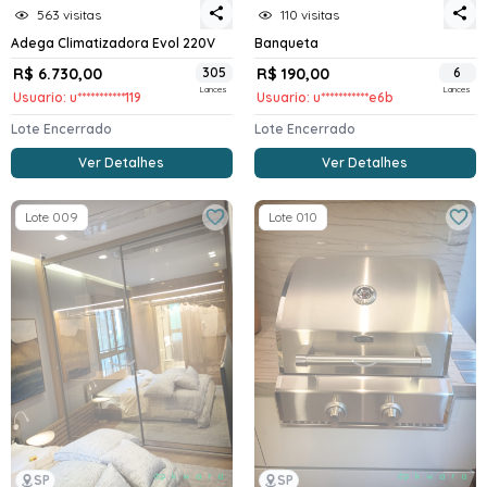
563 visitas
110 visitas
Adega Climatizadora Evol 220V
Banqueta
R$ 6.730,00
305
R$ 190,00
6
Lances
Lances
Usuario: u***********119
Usuario: u***********e6b
Lote Encerrado
Lote Encerrado
Ver Detalhes
Ver Detalhes
Lote 009
Lote 010
SP
SP