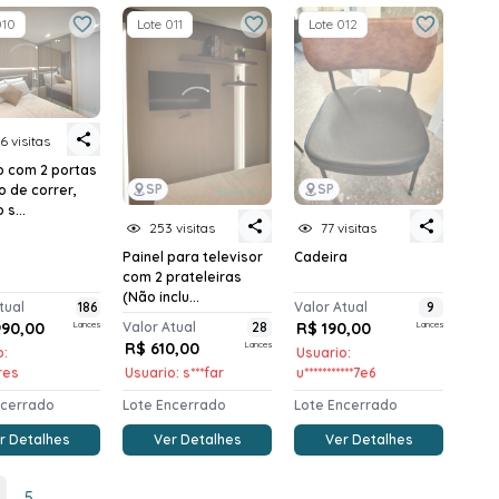
010
Lote 011
Lote 012
6 visitas
o com 2 portas
SP
SP
o de correr,
 s...
253 visitas
77 visitas
Painel para televisor
Cadeira
com 2 prateleiras
(Não inclu...
tual
186
Valor Atual
9
990,00
Lances
Valor Atual
28
R$ 190,00
Lances
R$ 610,00
Lances
o:
Usuario:
*res
Usuario: s***far
u***********7e6
ncerrado
Lote Encerrado
Lote Encerrado
r Detalhes
Ver Detalhes
Ver Detalhes
5