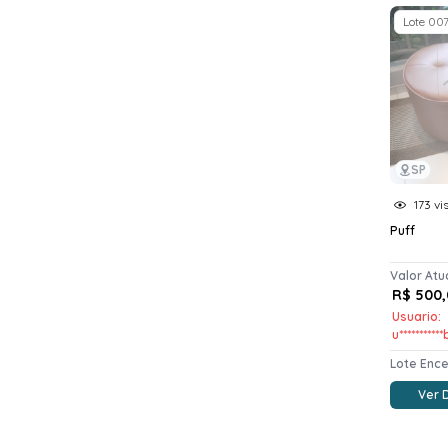
Lote 00
SP
173 vi
Puff
Valor Atu
R$ 500,
Usuario:
u**********
Lote Enc
Ver 