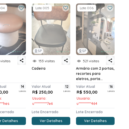
004
Lote 005
Lote 006
SP
SP
 visitas
153 visitas
521 visitas
Cadeira
Armário com 2 portas,
recortes para
eletros, porta...
tual
14
Valor Atual
12
Valor Atual
16
0,00
Lances
R$ 250,00
Lances
R$ 550,00
Lances
o:
Usuario:
Usuario:
****hes
u***********7e6
u***********464
ncerrado
Lote Encerrado
Lote Encerrado
r Detalhes
Ver Detalhes
Ver Detalhes