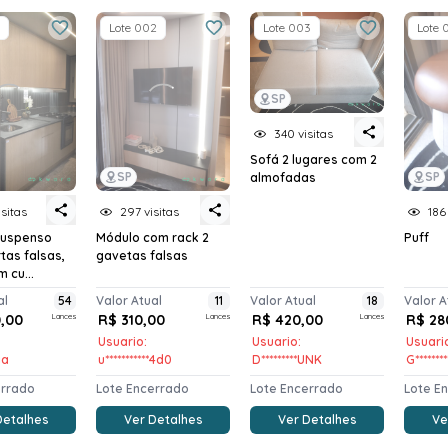
Lote 002
Lote 003
Lote 
SP
340 visitas
Sofá 2 lugares com 2
SP
SP
almofadas
isitas
297 visitas
186
suspenso
Módulo com rack 2
Puff
tas falsas,
gavetas falsas
 cu...
al
54
Valor Atual
11
Valor Atual
18
Valor A
0,00
Lances
R$ 310,00
Lances
R$ 420,00
Lances
R$ 28
Usuario:
Usuario:
Usuari
lia
u***********4d0
D*********UNK
G*******
errado
Lote Encerrado
Lote Encerrado
Lote E
Detalhes
Ver Detalhes
Ver Detalhes
Ve