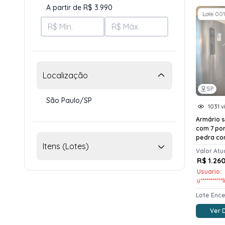
A partir de R$ 3.990
Lote 001
Localização
SP
São Paulo/SP
1031 v
Armário 
com 7 por
pedra com
Itens (Lotes)
Valor Atu
R$ 1.26
Usuario:
u***********
Lote Enc
Ver 