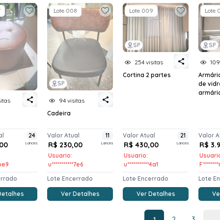
7
Lote 008
Lote 009
Lote 
SP
SP
254 visitas
109
Cortina 2 partes
Armári
SP
de vidr
armário
sitas
94 visitas
Cadeira
al
24
Valor Atual
11
Valor Atual
21
Valor A
00
Lances
R$ 230,00
Lances
R$ 430,00
Lances
R$ 3.
Usuario:
Usuario:
Usuari
*be9
u***********7e6
u***********4a1
F*******
errado
Lote Encerrado
Lote Encerrado
Lote E
Detalhes
Ver Detalhes
Ver Detalhes
Ve
1
2
3
...