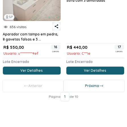
Sofá com 3 almofadas
SP
656 visitas
Aparador com tampo em pedra,
8 gavetas falsas e 3 ...
R$ 550,00
16
R$ 440,00
17
Lances
Lances
Usuario: u***********4ef
Usuario: C***ie
Lote Encerrado
Lote Encerrado
Ver Detalhes
Ver Detalhes
Anterior
Próxima
Página
1
de 10