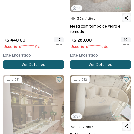
SP
306 visitas
Mesa com tampo de vidro e
tomada
R$ 440,00
17
R$ 260,00
10
Lances
Lances
Usuario: u***********71c
Usuario: u***********eda
Lote Encerrado
Lote Encerrado
Ver Detalhes
Ver Detalhes
Lote 011
Lote 012
SP
171 visitas