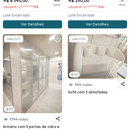
R$ 8.340,00
407
R$ 250,00
11
Lances
Lances
Usuario: u***********188
Usuario: u***********6dc
Lote Encerrado
Lote Encerrado
Ver Detalhes
Ver Detalhes
Lote 003
Lote 004
SP
589 visitas
Sofá com 3 almofadas
SP
1594 visitas
Armário com 5 portas de vidro e