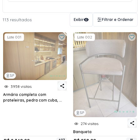
113 resultados
Exibir
Filtrar e Ordenar
Lote 001
Lote 002
SP
3958 visitas
Armário completo com
prateleiras, pedra com cuba, ...
SP
274 visitas
Banqueta