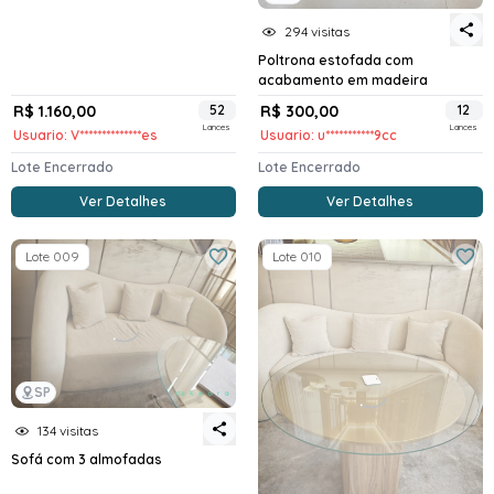
294 visitas
Poltrona estofada com
acabamento em madeira
R$ 1.160,00
52
R$ 300,00
12
Lances
Lances
Usuario: V**************es
Usuario: u***********9cc
Lote Encerrado
Lote Encerrado
Ver Detalhes
Ver Detalhes
Lote 009
Lote 010
SP
134 visitas
Sofá com 3 almofadas