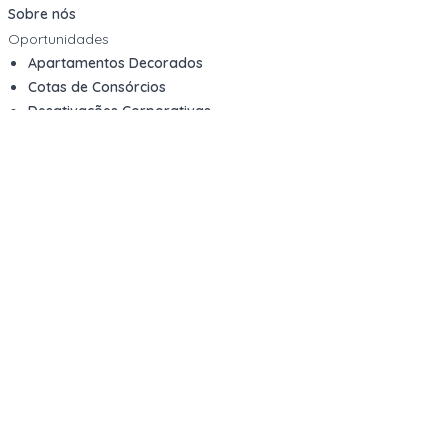
Sobre nós
Oportunidades
Apartamentos Decorados
Cotas de Consórcios
Desativações Corporativas
Leilões Judiciais
Logística Reversa
Mega Lotes
Queima de Estoque
Veículos
Fale com a gente
Contato
Email
contato@kwara.com.br
WhatsApp