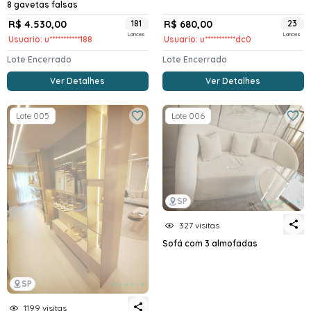
8 gavetas falsas
R$ 4.530,00
181
R$ 680,00
23
Lances
Lances
Usuario: u***********188
Usuario: u***********dc0
Lote Encerrado
Lote Encerrado
Ver Detalhes
Ver Detalhes
Lote 005
Lote 006
SP
327 visitas
Sofá com 3 almofadas
SP
1199 visitas