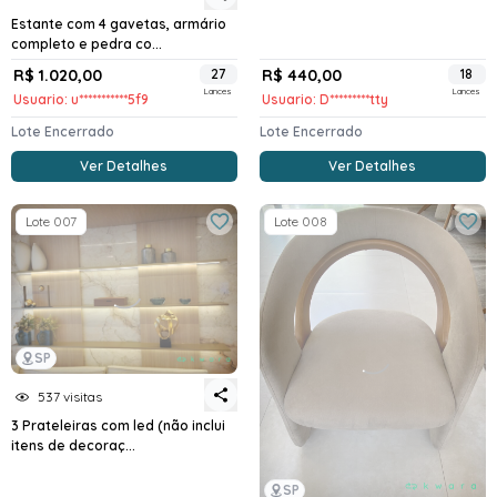
Estante com 4 gavetas, armário
completo e pedra co...
R$ 1.020,00
27
R$ 440,00
18
Lances
Lances
Usuario: u***********5f9
Usuario: D*********tty
Lote Encerrado
Lote Encerrado
Ver Detalhes
Ver Detalhes
Lote 007
Lote 008
SP
537 visitas
3 Prateleiras com led (não inclui
itens de decoraç...
SP