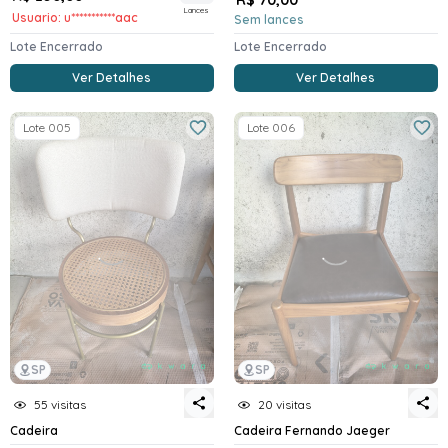
Lances
Usuario: u***********aac
Sem lances
Lote Encerrado
Lote Encerrado
Ver Detalhes
Ver Detalhes
Lote 005
Lote 006
SP
SP
55 visitas
20 visitas
Cadeira
Cadeira Fernando Jaeger