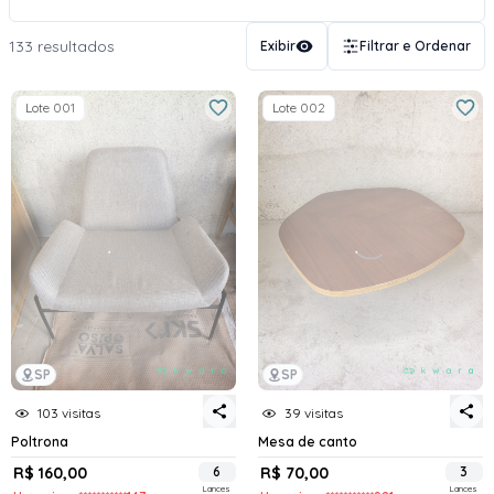
133 resultados
Exibir
Filtrar e Ordenar
Lote 001
Lote 002
SP
SP
103 visitas
39 visitas
Poltrona
Mesa de canto
R$ 160,00
6
R$ 70,00
3
Lances
Lances