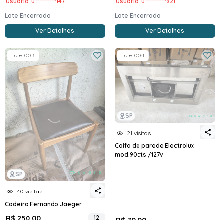
Usuario: u***********147
Usuario: u***********921
Lote Encerrado
Lote Encerrado
Ver Detalhes
Ver Detalhes
Lote 003
Lote 004
SP
21 visitas
Coifa de parede Electrolux
mod.90cts /127v
SP
40 visitas
Cadeira Fernando Jaeger
R$ 250,00
12
R$ 70,00