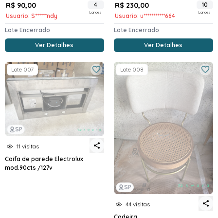
R$ 90,00
4
R$ 230,00
10
Lances
Lances
Usuario: S******ndy
Usuario: u***********664
Lote Encerrado
Lote Encerrado
Ver Detalhes
Ver Detalhes
Lote 007
Lote 008
SP
11 visitas
Coifa de parede Electrolux
mod.90cts /127v
SP
44 visitas
Cadeira