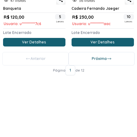
47 visitas
36 visitas
Banqueta
Cadeira Fernando Jaeger
R$ 120,00
5
R$ 230,00
10
Lances
Lances
Usuario: u***********7c6
Usuario: u***********aac
Lote Encerrado
Lote Encerrado
Ver Detalhes
Ver Detalhes
Anterior
Próxima
Página
1
de 12