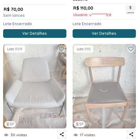
R$ 110,00
5
R$ 70,00
Lances
Usuario: u***********7c6
Sem lances
Lote Encerrado
Lote Encerrado
Ver Detalhes
Ver Detalhes
Lote 009
Lote 010
SP
SP
30 visitas
17 visitas