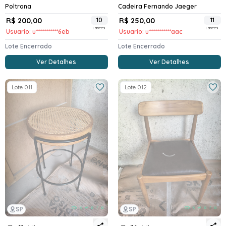
Poltrona
Cadeira Fernando Jaeger
R$ 200,00
10
R$ 250,00
11
Lances
Lances
Usuario: u***********6eb
Usuario: u***********aac
Lote Encerrado
Lote Encerrado
Ver Detalhes
Ver Detalhes
Lote 011
Lote 012
SP
SP