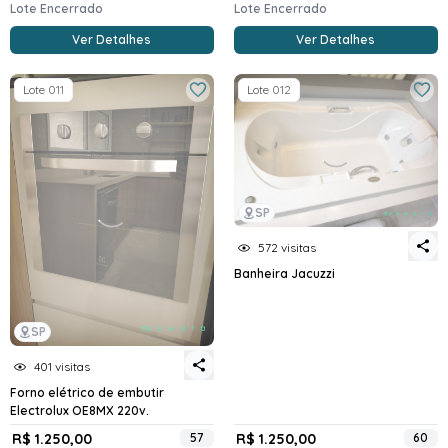
Lote Encerrado
Lote Encerrado
Ver Detalhes
Ver Detalhes
Lote 011
Lote 012
SP
572 visitas
Banheira Jacuzzi
SP
401 visitas
Forno elétrico de embutir
Electrolux OE8MX 220v.
R$ 1.250,00
57
R$ 1.250,00
60