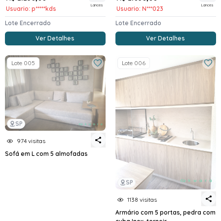
Lances
Lances
Usuario: p*****kds
Usuario: N***023
Lote Encerrado
Lote Encerrado
Ver Detalhes
Ver Detalhes
Lote 005
Lote 006
SP
974 visitas
Sofá em L com 5 almofadas
SP
1138 visitas
Armário com 5 portas, pedra com