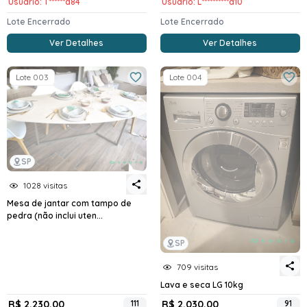
Usuario: T******a84
Usuario: L**********a10
Lote Encerrado
Lote Encerrado
Ver Detalhes
Ver Detalhes
Lote 003
Lote 004
SP
1028 visitas
Mesa de jantar com tampo de
pedra (não inclui uten...
SP
709 visitas
Lava e seca LG 10kg
R$ 2.230,00
111
R$ 2.030,00
91