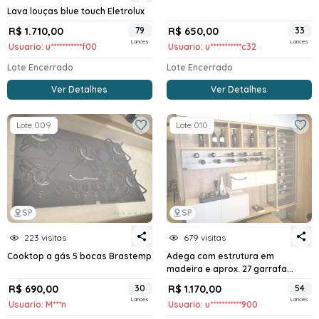
Lava louças blue touch Eletrolux
R$ 1.710,00
79
R$ 650,00
33
Lances
Lances
Usuario: u***********f00
Usuario: u***********c32
Lote Encerrado
Lote Encerrado
Ver Detalhes
Ver Detalhes
Lote 009
Lote 010
SP
SP
223 visitas
679 visitas
Cooktop a gás 5 bocas Brastemp
Adega com estrutura em
madeira e aprox. 27 garrafa...
R$ 690,00
30
R$ 1.170,00
54
Lances
Lances
Usuario: M***n
Usuario: u***********900