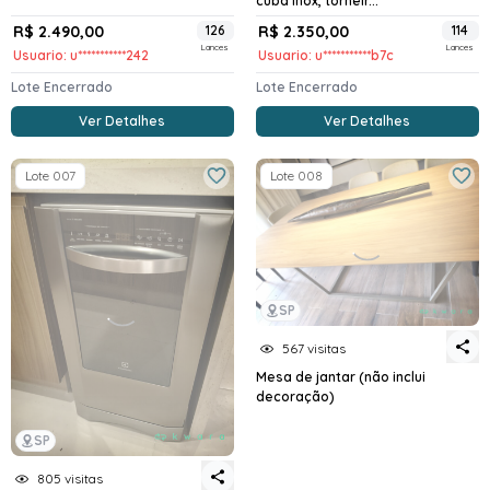
cuba Inox, torneir...
R$ 2.490,00
126
R$ 2.350,00
114
Lances
Lances
Usuario: u***********242
Usuario: u***********b7c
Lote Encerrado
Lote Encerrado
Ver Detalhes
Ver Detalhes
Lote 007
Lote 008
SP
567 visitas
Mesa de jantar (não inclui
decoração)
SP
805 visitas