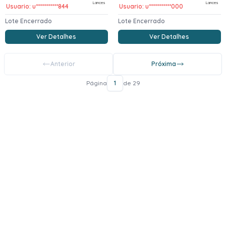
Lances
Lances
Usuario: u***********844
Usuario: u***********000
Lote Encerrado
Lote Encerrado
Ver Detalhes
Ver Detalhes
Anterior
Próxima
Página
1
de 29