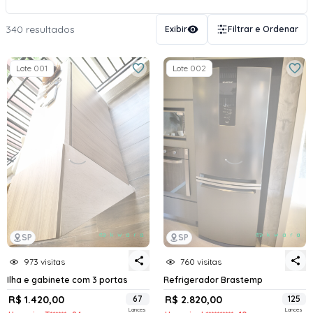
340 resultados
Exibir
Filtrar e Ordenar
Lote 001
Lote 002
SP
SP
973 visitas
760 visitas
Ilha e gabinete com 3 portas
Refrigerador Brastemp
R$ 1.420,00
67
R$ 2.820,00
125
Lances
Lances