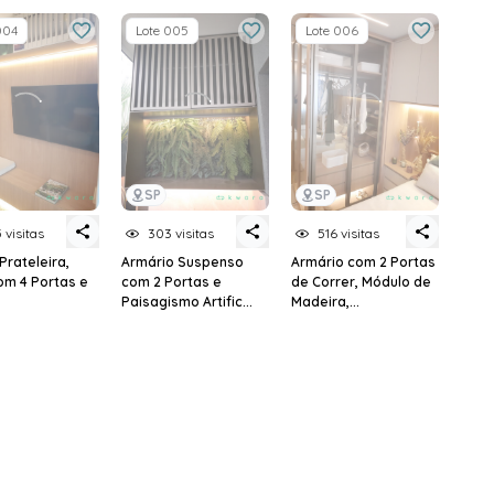
004
Lote 005
Lote 006
SP
SP
 visitas
303 visitas
516 visitas
 Prateleira,
Armário Suspenso
Armário com 2 Portas
om 4 Portas e
com 2 Portas e
de Correr, Módulo de
Paisagismo Artific...
Madeira,...