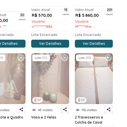
Valor Atual
15
Valor Atual
201
tual
20
R$ 570,00
Lances
R$ 5.860,00
Lances
0,00
Lances
Usuario:
Usuario:
: ***
u***********88a
M******nha
ncerrado
Lote Encerrado
Lote Encerrado
r Detalhes
Ver Detalhes
Ver Detalhes
11
Lote 012
Lote 013
SP
SP
visitas
43 visitas
116 visitas
Pote e Quadro
Vaso e 2 Velas
2 Travesseiros e
Colcha de Casal