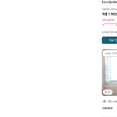
Esculpida
Valor Atu
R$ 1.90
Usuario:
u**********
Lote Enc
Ver 
Lote 00
SP
82 vis
Janela