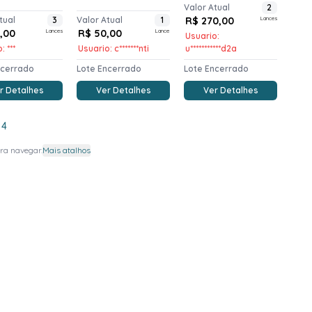
Valor Atual
2
tual
3
Valor Atual
1
R$ 270,00
Lances
0,00
Lances
R$ 50,00
Lance
Usuario:
: ***
Usuario: c*******nti
u***********d2a
ncerrado
Lote Encerrado
Lote Encerrado
r Detalhes
Ver Detalhes
Ver Detalhes
4
ra navegar.
Mais atalhos