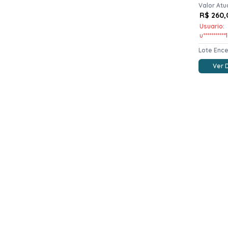
Valor Atu
R$ 260,
Usuario:
u***********
Lote Enc
Ver 