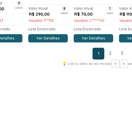
al
9
00
Lances
Valor Atual
8
Valor Atual
1
Valor A
R$ 290,00
Lances
R$ 70,00
Lance
R$ 11
1cf
Usuario: f***112
Usuario: c*******nti
Usuario
errado
Lote Encerrado
Lote Encerrado
Lote E
Detalhes
Ver Detalhes
Ver Detalhes
Ve
1
2
3
💡 Use as setas do seu teclado
pa
←
→