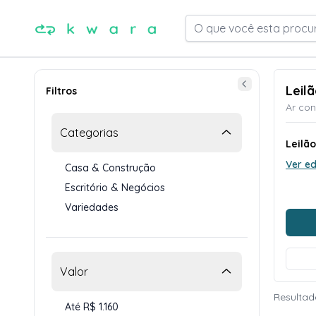
O que você esta procu
Leil
Filtros
Ar con
Categorias
Leilão
Ver ed
Casa & Construção
Escritório & Negócios
Variedades
Valor
Resultad
Até R$ 1.160