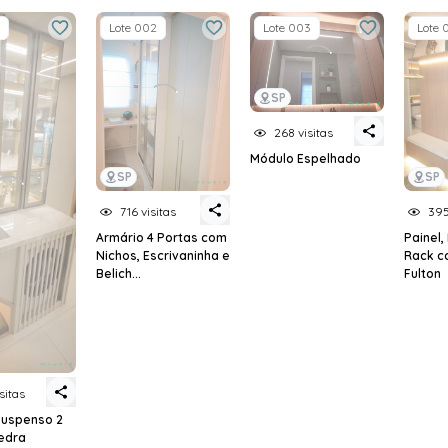
Lote 002
Lote 003
Lote 
SP
268 visitas
Módulo Espelhado
SP
SP
716 visitas
395
Armário 4 Portas com
Painel,
Nichos, Escrivaninha e
Rack c
Belich...
Fulton
isitas
Suspenso 2
Pedra