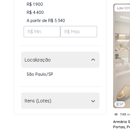
R$ 1.900
Lote 001
R$ 4.400
A partir de R$ 5.340
Localização
São Paulo/SP
Itens (Lotes)
SP
1148 v
Armário 
Portas, 