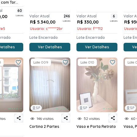
 com Tor...
al
60
0,00
Lances
Valor Atual
246
Valor Atual
6
Valor A
R$ 5.340,00
Lances
R$ 330,00
Lances
R$ 93
*2e5
Usuario: c*******2br
Usuario: f***112
Usuario
errado
Lote Encerrado
Lote Encerrado
Lote E
Detalhes
Ver Detalhes
Ver Detalhes
Ve
8
Lote 009
Lote 010
Lote 0
SP
SP
SP
itas
146 visitas
52 visitas
60 
Cortina 2 Partes
Vaso e Porta Retrato
Vaso, 