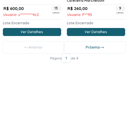
Cafeteira Marchesoni
R$ 600,00
13
R$ 260,00
9
Lances
Lances
Usuario: u***********4c2
Usuario: P***95
Lote Encerrado
Lote Encerrado
Ver Detalhes
Ver Detalhes
Anterior
Próxima
Página
1
de 8