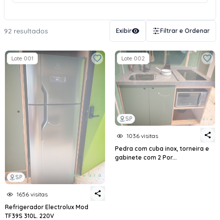
92 resultados
Exibir
Filtrar e Ordenar
Lote 001
Lote 002
SP
1036 visitas
Pedra com cuba inox, torneira e
gabinete com 2 Por...
SP
1656 visitas
Refrigerador Electrolux Mod
TF39S 310L. 220V