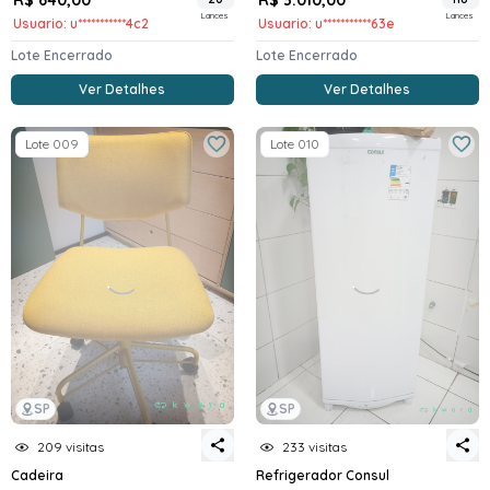
Lances
Lances
Usuario: u***********4c2
Usuario: u***********63e
Lote Encerrado
Lote Encerrado
Ver Detalhes
Ver Detalhes
Lote 009
Lote 010
SP
SP
209 visitas
233 visitas
Cadeira
Refrigerador Consul