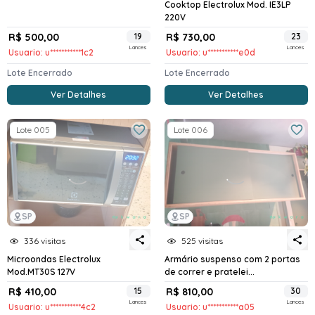
Cooktop Electrolux Mod. IE3LP
220V
R$ 500,00
19
R$ 730,00
23
Lances
Lances
Usuario: u***********1c2
Usuario: u***********e0d
Lote Encerrado
Lote Encerrado
Ver Detalhes
Ver Detalhes
Lote 005
Lote 006
SP
SP
336 visitas
525 visitas
Microondas Electrolux
Armário suspenso com 2 portas
Mod.MT30S 127V
de correr e pratelei...
R$ 410,00
15
R$ 810,00
30
Lances
Lances
Usuario: u***********4c2
Usuario: u***********a05