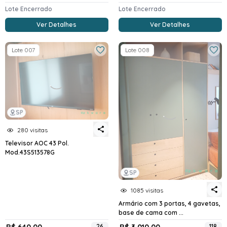
Lote Encerrado
Lote Encerrado
Ver Detalhes
Ver Detalhes
Lote 007
Lote 008
SP
280 visitas
Televisor AOC 43 Pol.
Mod.43S513578G
SP
1085 visitas
Armário com 3 portas, 4 gavetas,
base de cama com ...
R$ 640,00
26
R$ 3.010,00
118