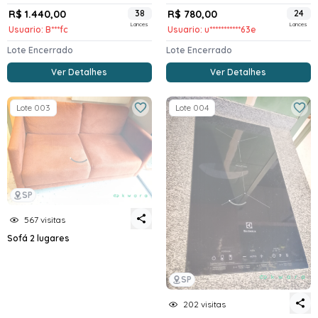
R$ 1.440,00
38
R$ 780,00
24
Lances
Lances
Usuario: B***fc
Usuario: u***********63e
Lote Encerrado
Lote Encerrado
Ver Detalhes
Ver Detalhes
Lote 003
Lote 004
SP
567 visitas
Sofá 2 lugares
SP
202 visitas