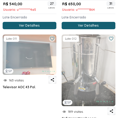
R$ 540,00
27
R$ 650,00
31
Lances
Lances
Usuario: u***********4a5
Usuario: u***********864
Lote Encerrado
Lote Encerrado
Ver Detalhes
Ver Detalhes
Lote 011
Lote 012
SP
163 visitas
Televisor AOC 43 Pol.
SP
189 visitas