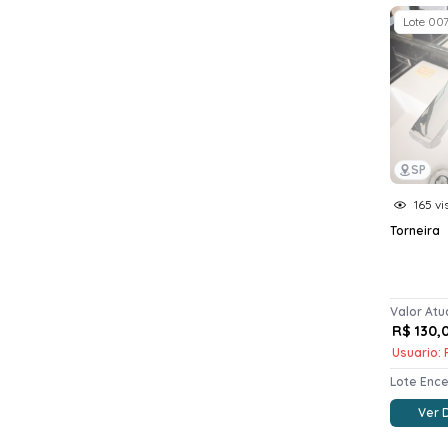
Lote 00
SP
165 vi
Torneira
Valor Atu
R$ 130,
Usuario: 
Lote Enc
Ver 