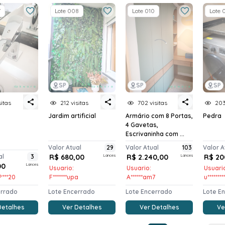
7
Lote 008
Lote 010
Lote 
SP
SP
SP
sitas
212 visitas
702 visitas
203
Jardim artificial
Armário com 8 Portas,
Pedra
4 Gavetas,
Escrivaninha com ...
Valor Atual
29
Valor Atual
103
Valor A
al
3
R$ 680,00
Lances
R$ 2.240,00
Lances
R$ 20
00
Lances
Usuario:
Usuario:
Usuari
P***20
F*******upa
A******am7
u********
errado
Lote Encerrado
Lote Encerrado
Lote E
Detalhes
Ver Detalhes
Ver Detalhes
Ve