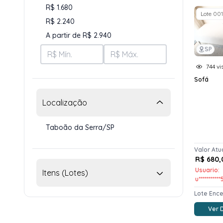
R$ 1.680
Lote 001
R$ 2.240
A partir de R$ 2.940
SP
744 vi
Sofá
Localização
Taboão da Serra/SP
Valor Atu
R$ 680,
Usuario:
Itens (Lotes)
u***********
Lote Enc
Ver 