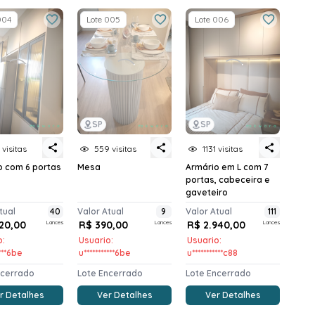
004
Lote 005
Lote 006
SP
SP
 visitas
559 visitas
1131 visitas
o com 6 portas
Mesa
Armário em L com 7
portas, cabeceira e
gaveteiro
tual
40
Valor Atual
9
Valor Atual
111
220,00
Lances
R$ 390,00
Lances
R$ 2.940,00
Lances
o:
Usuario:
Usuario:
****6be
u***********6be
u***********c88
ncerrado
Lote Encerrado
Lote Encerrado
r Detalhes
Ver Detalhes
Ver Detalhes