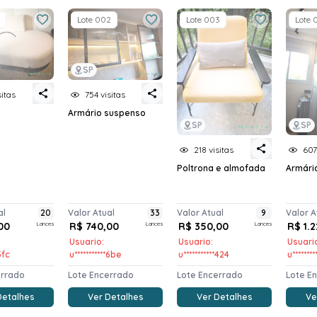
Lote 002
Lote 003
Lote 
SP
sitas
754 visitas
Armário suspenso
SP
SP
218 visitas
607
Poltrona e almofada
Armári
al
20
Valor Atual
33
Valor Atual
9
Valor A
00
Lances
R$ 740,00
Lances
R$ 350,00
Lances
R$ 1.
Usuario:
Usuario:
Usuari
5fc
u***********6be
u***********424
u*******
errado
Lote Encerrado
Lote Encerrado
Lote E
Detalhes
Ver Detalhes
Ver Detalhes
Ve