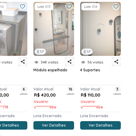
012
Lote 013
Lote 014
SP
SP
 visitas
348 visitas
56 visitas
Módulo espelhado
4 Suportes
tual
6
Valor Atual
16
Valor Atual
3
0,00
Lances
R$ 420,00
Lances
R$ 110,00
Lances
o:
Usuario:
Usuario:
***718
u***********6be
u***********6be
ncerrado
Lote Encerrado
Lote Encerrado
r Detalhes
Ver Detalhes
Ver Detalhes