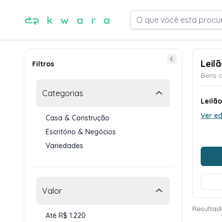
O que você esta procu
Leil
Filtros
Bens d
Categorias
Leilão
Ver ed
Casa & Construção
Escritório & Negócios
Variedades
Valor
Resultad
Até R$ 1.220