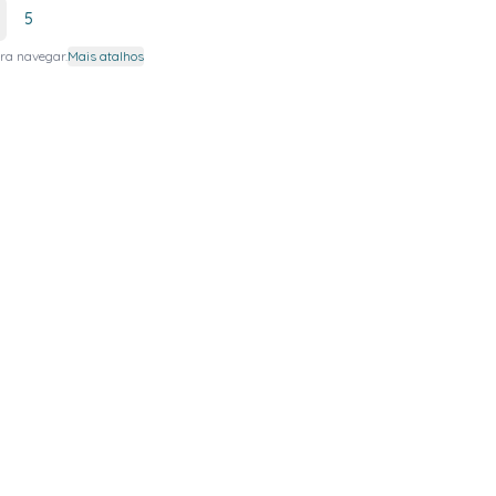
5
ra navegar.
Mais atalhos