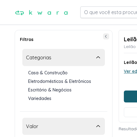
O que você esta procu
Leil
Filtros
Leilão
Categorias
Leilã
Ver ed
Casa & Construção
Eletrodomésticos & Eletrônicos
Escritório & Negócios
Variedades
Valor
Resultad