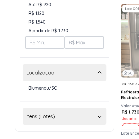
Até R$ 920
Lote 001
R$ 1.120
R$ 1.540
A partir de R$ 1.730
Localização
SC
1609 v
Blumenau/SC
Refriger
Electrolu
Valor Atu
R$ 1.73
Itens (Lotes)
Usuario:
u**********
Lote Enc