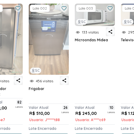
Lote 002
Lote 003
Lote 
SC
SC
133 visitas
295
Microondas Midea
Televi
SC
isitas
456 visitas
ador
Frigobar
x
al
82
0,00
Lances
Valor Atual
26
Valor Atual
10
Valor A
R$ 510,00
Lances
R$ 245,00
Lances
R$ 1.1
*6e7
Usuario: J******t88
Usuario: A*****c69
Usuario
errado
Lote Encerrado
Lote Encerrado
Lote E