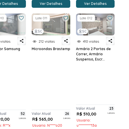
r Detalhes
Ver Detalhes
Ver Detalhes
010
Lote 011
Lote 012
SC
SC
 visitas
212 visitas
410 visitas
sor Samsung
Microondas Brastemp
Armário 2 Portas de
Correr, Armário
Suspenso, Escr...
Valor Atual
23
tual
52
Valor Atual
26
R$ 510,00
Lances
20,00
Lances
R$ 565,00
Lances
Usuario:
: R***x
Usuario: N*****o20
u***********13a