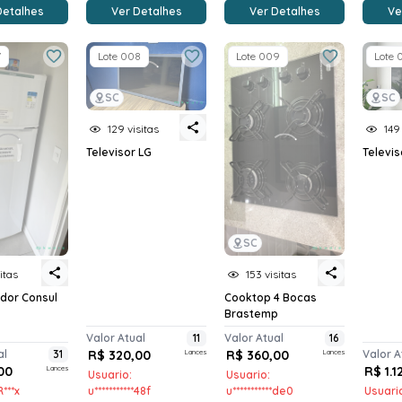
Detalhes
Ver Detalhes
Ver Detalhes
Ve
7
Lote 008
Lote 009
Lote 
SC
SC
129 visitas
149
Televisor LG
Televi
SC
sitas
153 visitas
dor Consul
Cooktop 4 Bocas
Brastemp
Valor Atual
11
Valor Atual
16
al
31
R$ 320,00
Lances
R$ 360,00
Lances
Valor A
00
Lances
R$ 1.1
Usuario:
Usuario:
***x
u***********48f
u***********de0
Usuario