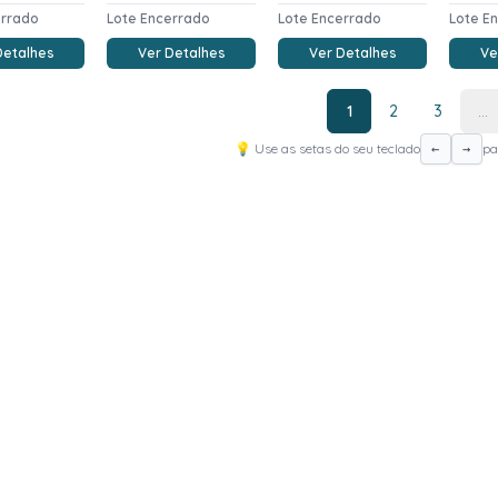
errado
Lote Encerrado
Lote Encerrado
Lote E
Detalhes
Ver Detalhes
Ver Detalhes
Ve
1
2
3
...
💡 Use as setas do seu teclado
pa
←
→