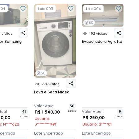
004
Lote 005
Lote 006
SC
 visitas
192 visitas
sor Samsung
Evaporadora Agratto
SC
274 visitas
Lava e Seca Midea
Valor Atual
50
tual
47
R$ 1.540,00
Lances
Valor Atual
9
20,00
Lances
R$ 250,00
Lances
Usuario:
: N*****o20
u***********48f
Usuario: d****701
ncerrado
Lote Encerrado
Lote Encerrado