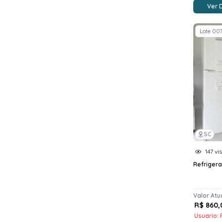
Ver 
Lote 00
SC
147 vi
Refrigera
Valor Atu
R$ 860,
Usuario: R