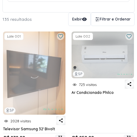
135 resultados
Exibir
Filtrar e Ordenar
Lote 001
Lote 002
SP
725 visitas
Ar Condicionado Philco
SP
2028 visitas
Televisor Samsung 32' Bivolt