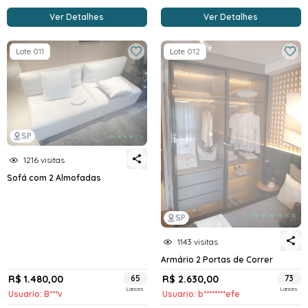
Ver Detalhes
Ver Detalhes
Lote 011
Lote 012
SP
1216 visitas
Sofá com 2 Almofadas
SP
1143 visitas
Armário 2 Portas de Correr
R$ 1.480,00
65
R$ 2.630,00
73
Lances
Lances
Usuario: B***v
Usuario: b********efe