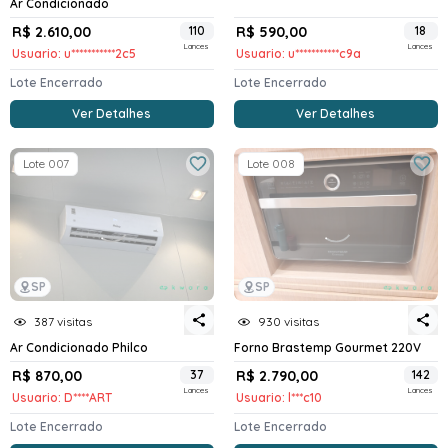
Ar Condicionado
R$ 2.610,00
110
R$ 590,00
18
Lances
Lances
Usuario: u***********2c5
Usuario: u***********c9a
Lote Encerrado
Lote Encerrado
Ver Detalhes
Ver Detalhes
Lote 007
Lote 008
SP
SP
930 visitas
387 visitas
Forno Brastemp Gourmet 220V
Ar Condicionado Philco
R$ 870,00
37
R$ 2.790,00
142
Lances
Lances
Usuario: D****ART
Usuario: l***c10
Lote Encerrado
Lote Encerrado