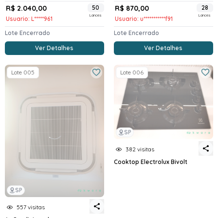
R$ 2.040,00
50
R$ 870,00
28
Lances
Lances
Usuario: L*****961
Usuario: u***********f91
Lote Encerrado
Lote Encerrado
Ver Detalhes
Ver Detalhes
Lote 005
Lote 006
SP
382 visitas
Cooktop Electrolux Bivolt
SP
557 visitas