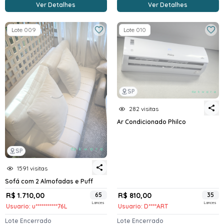
Ver Detalhes
Ver Detalhes
Lote 009
Lote 010
SP
282 visitas
Ar Condicionado Philco
SP
1591 visitas
Sofá com 2 Almofadas e Puff
R$ 1.710,00
65
R$ 810,00
35
Lances
Lances
Usuario: u***********76L
Usuario: D****ART
Lote Encerrado
Lote Encerrado