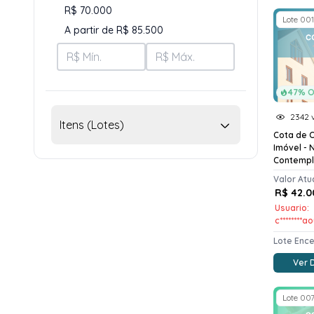
R$ 70.000
Lote 001
A partir de R$ 85.500
47% O
2342 v
Itens (Lotes)
Cota de 
Imóvel - 
Contemp
Valor Atu
R$ 42.0
Usuario:
c********a
Lote Enc
Ver 
Lote 00