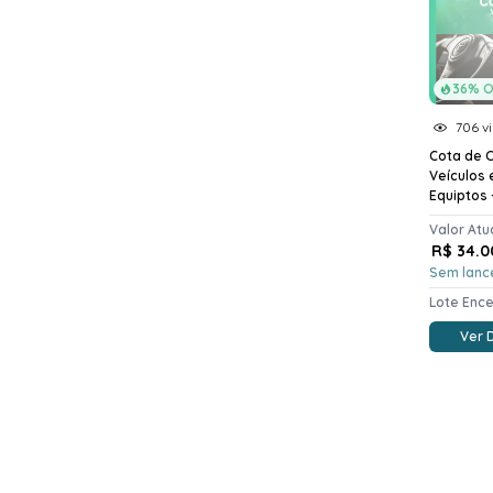
36% O
706 vi
Cota de 
Veículos 
Equiptos - 
Valor Atu
R$ 34.0
Sem lanc
Lote Enc
Ver 