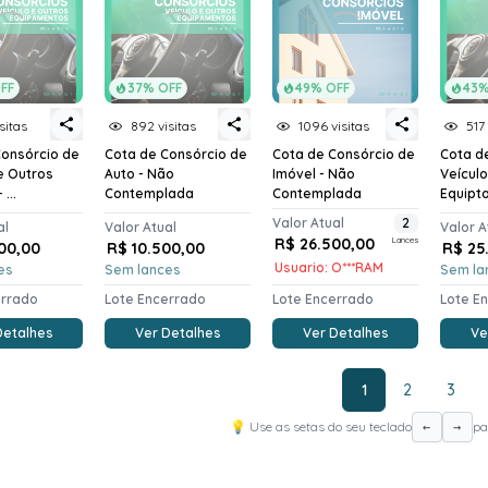
FF
37% OFF
49% OFF
43%
sitas
892 visitas
1096 visitas
517 
Consórcio de
Cota de Consórcio de
Cota de Consórcio de
Cota d
e Outros
Auto - Não
Imóvel - Não
Veícul
...
Contemplada
Contemplada
Equiptos
Valor Atual
2
al
Valor Atual
Valor A
R$ 26.500,00
Lances
00,00
R$ 10.500,00
R$ 25
Usuario: O***RAM
es
Sem lances
Sem la
errado
Lote Encerrado
Lote Encerrado
Lote E
Detalhes
Ver Detalhes
Ver Detalhes
Ve
1
2
3
💡 Use as setas do seu teclado
pa
←
→