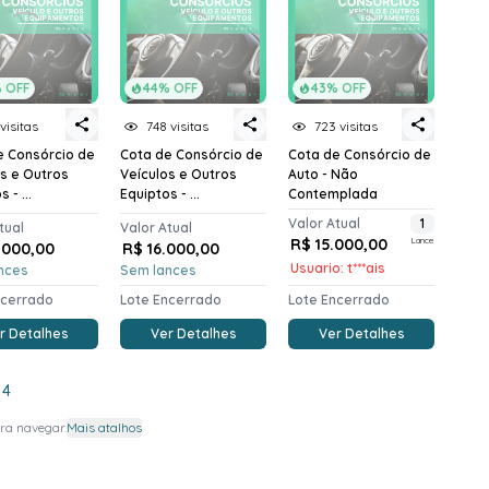
 OFF
44% OFF
43% OFF
visitas
748 visitas
723 visitas
e Consórcio de
Cota de Consórcio de
Cota de Consórcio de
os e Outros
Veículos e Outros
Auto - Não
 - ...
Equiptos - ...
Contemplada
Valor Atual
1
tual
Valor Atual
R$ 15.000,00
Lance
.000,00
R$ 16.000,00
Usuario: t***ais
nces
Sem lances
ncerrado
Lote Encerrado
Lote Encerrado
r Detalhes
Ver Detalhes
Ver Detalhes
4
ra navegar.
Mais atalhos