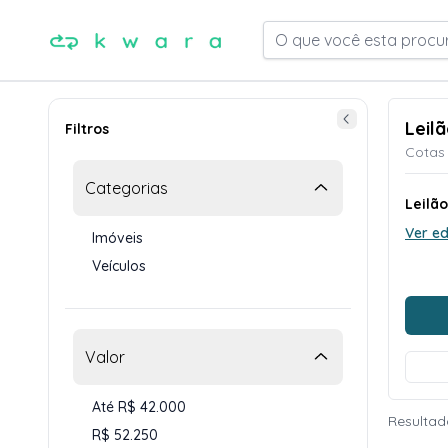
O que você esta procu
Leil
Filtros
Cotas 
Categorias
Leilã
Ver ed
Imóveis
Veículos
Valor
Até R$ 42.000
Resultad
R$ 52.250