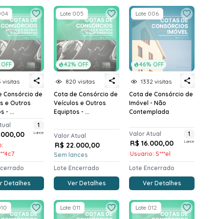
004
Lote 005
Lote 006
 OFF
42% OFF
46% OFF
 visitas
820 visitas
1332 visitas
e Consórcio de
Cota de Consórcio de
Cota de Consórcio de
os e Outros
Veículos e Outros
Imóvel - Não
 - ...
Equiptos - ...
Contemplada
tual
1
.000,00
Lance
Valor Atual
1
Valor Atual
R$ 16.000,00
Lance
R$ 22.000,00
o:
****4c7
Usuario: S***el
Sem lances
ncerrado
Lote Encerrado
Lote Encerrado
r Detalhes
Ver Detalhes
Ver Detalhes
010
Lote 011
Lote 012