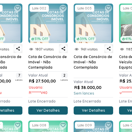
Lote 002
Lote 003
Lote 
FF
51% OFF
39% OFF
41%
isitas
1807 visitas
961 visitas
1183
Consórcio de
Cota de Consórcio de
Cota de Consórcio de
Cota d
Não
Imóvel - Não
Imóvel - Não
Veícul
lada
Contemplada
Contemplada
Equiptos
al
7
Valor Atual
2
Valor A
00,00
Lances
R$ 27.500,00
Lances
R$ 25
Valor Atual
R$ 38.000,00
Usuario:
Usuari
ou
R********V40
u*******
Sem lances
errado
Lote Encerrado
Lote Encerrado
Lote E
Detalhes
Ver Detalhes
Ver Detalhes
Ve
7
Lote 008
Lote 009
Lote 