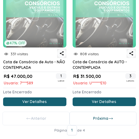
47% OFF
331 visitas
808 visitas
Cota de Consórcio de Auto - NÃO
Cota de Consórcio de AUTO -
CONTEMPLADA
CONTEMPLADA
R$ 47.000,00
1
R$ 31.500,00
3
Lance
Lances
Usuario: 7****589
Usuario: U*******E10
Lote Encerrado
Lote Encerrado
Ver Detalhes
Ver Detalhes
Anterior
Próxima
Página
1
de 4