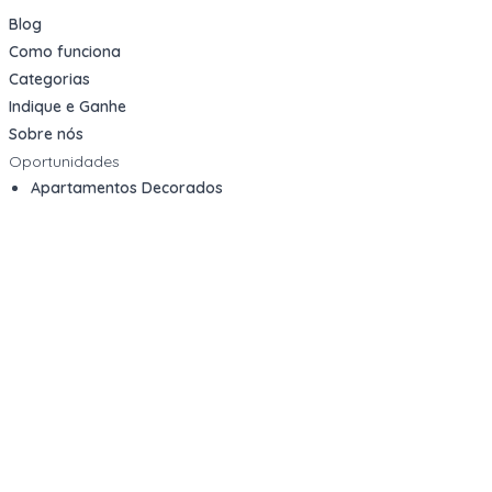
Blog
Como funciona
Categorias
Indique e Ganhe
Sobre nós
Oportunidades
Apartamentos Decorados
Cotas de Consórcios
Desativações Corporativas
Leilões Judiciais
Logística Reversa
Mega Lotes
Queima de Estoque
Veículos
Fale com a gente