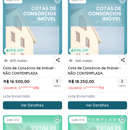
55% OFF
54% OFF
405 visitas
260 visitas
Cota de Consórcio de Imóvel -
Cota de Consórcio de Imóvel -
NÃO CONTEMPLADA
NÃO CONTEMPLADA
R$ 16.500,00
3
R$ 18.250,00
2
Lances
Lances
Usuario: u***********d1b
Usuario: u***********7fd
Lote Encerrado
Lote Encerrado
Ver Detalhes
Ver Detalhes
Lote 012
Lote 013