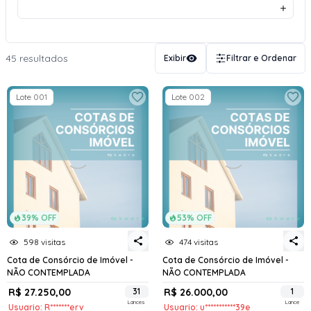
45 resultados
Exibir
Filtrar e Ordenar
Lote 001
Lote 002
39% OFF
53% OFF
598 visitas
474 visitas
Cota de Consórcio de Imóvel -
Cota de Consórcio de Imóvel -
NÃO CONTEMPLADA
NÃO CONTEMPLADA
R$ 27.250,00
31
R$ 26.000,00
1
Lances
Lance
Usuario: R*******erv
Usuario: u***********39e