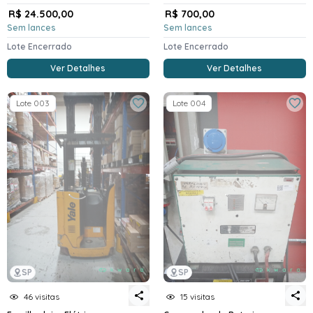
R$ 24.500,00
R$ 700,00
Sem lances
Sem lances
Lote Encerrado
Lote Encerrado
Ver Detalhes
Ver Detalhes
Lote 003
Lote 004
SP
SP
46 visitas
15 visitas