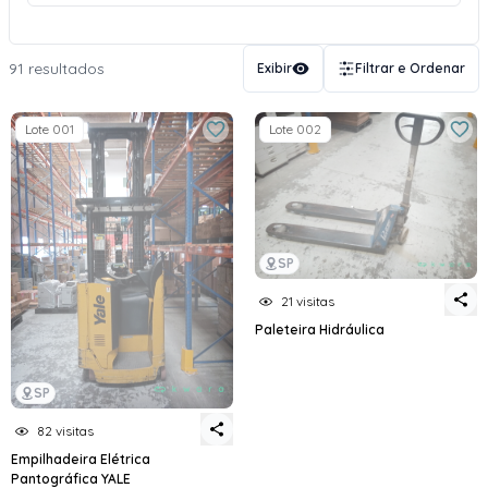
91 resultados
Exibir
Filtrar e Ordenar
Lote 001
Lote 002
SP
21 visitas
Paleteira Hidráulica
SP
82 visitas
Empilhadeira Elétrica
Pantográfica YALE