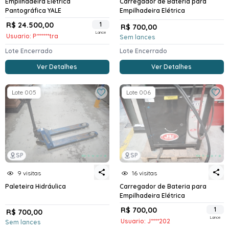
Empilhadeira Elétrica
Carregador de Bateria para
Pantográfica YALE
Empilhadeira Elétrica
R$ 24.500,00
1
R$ 700,00
Lance
Usuario: P******tra
Sem lances
Lote Encerrado
Lote Encerrado
Ver Detalhes
Ver Detalhes
Lote 005
Lote 006
SP
SP
9 visitas
16 visitas
Paleteira Hidráulica
Carregador de Bateria para
Empilhadeira Elétrica
R$ 700,00
1
R$ 700,00
Lance
Usuario: J****202
Sem lances