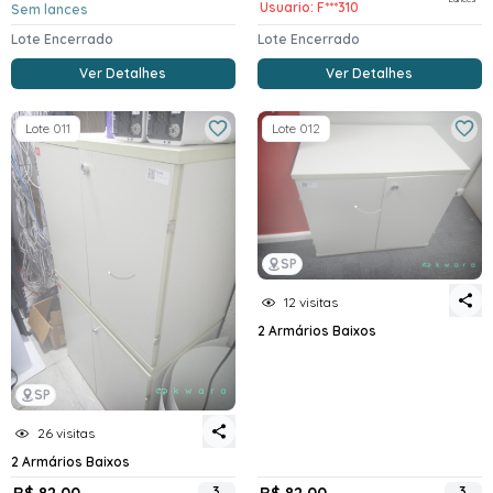
Usuario: F***310
Sem lances
Lote Encerrado
Lote Encerrado
Ver Detalhes
Ver Detalhes
Lote 011
Lote 012
SP
12 visitas
2 Armários Baixos
SP
26 visitas
2 Armários Baixos
R$ 82,00
3
R$ 82,00
3