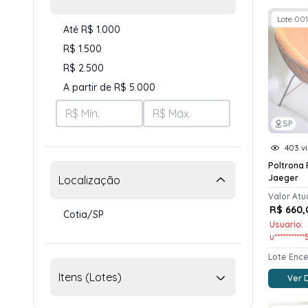
Lote 001
Até R$ 1.000
R$ 1.500
R$ 2.500
A partir de R$ 5.000
SP
403 vi
Poltrona
Jaeger
Localização
Valor Atu
R$ 660,
Cotia/SP
Usuario:
u**********
Lote Enc
Itens (Lotes)
Ver 