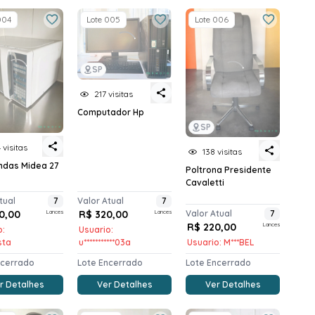
004
Lote 005
Lote 006
SP
217 visitas
Computador Hp
SP
 visitas
138 visitas
ndas Midea 27
Poltrona Presidente
Cavaletti
tual
7
Valor Atual
7
0,00
Lances
R$ 320,00
Lances
Valor Atual
7
R$ 220,00
Lances
o:
Usuario:
*sta
u***********03a
Usuario: M***BEL
ncerrado
Lote Encerrado
Lote Encerrado
r Detalhes
Ver Detalhes
Ver Detalhes