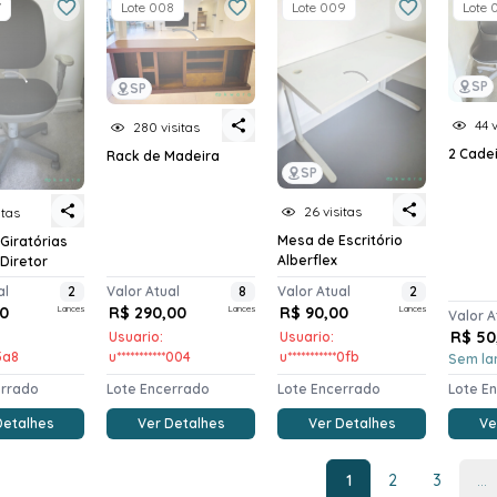
7
Lote 008
Lote 009
Lote 
SP
SP
44 v
280 visitas
2 Cade
Rack de Madeira
SP
26 visitas
itas
Mesa de Escritório
Giratórias
Alberflex
Diretor
al
2
Valor Atual
8
Valor Atual
2
00
Lances
R$ 290,00
Lances
R$ 90,00
Lances
Valor A
R$ 50
Usuario:
Usuario:
*5a8
u***********004
u***********0fb
Sem la
errado
Lote Encerrado
Lote Encerrado
Lote E
Detalhes
Ver Detalhes
Ver Detalhes
Ve
1
2
3
...