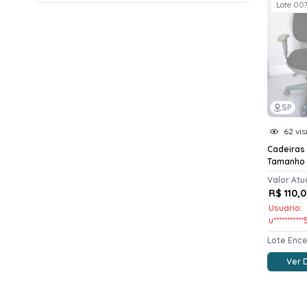
Lote 00
SP
62 vis
Cadeiras 
Tamanho 
Valor Atu
R$ 110,
Usuario:
u**********
Lote Enc
Ver 