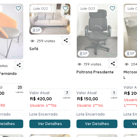
Lote 002
Lote 003
Lote 
SP
259 visitas
Sofá
SP
SP
139 visitas
204
sitas
Poltrona Presidente
Microo
 Fernando
L
al
25
Valor A
00
Lances
Valor Atual
7
Valor Atual
1
R$ 20
R$ 420,00
Lances
R$ 150,00
Lance
Usuari
*590
Usuario: s***ito
Usuario: z***os
L*******
errado
Lote Encerrado
Lote Encerrado
Lote E
Detalhes
Ver Detalhes
Ver Detalhes
Ve