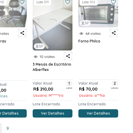
010
Lote 011
Lote 012
SP
64 visitas
isitas
Forno Philco
iras
SP
10 visitas
3 Mesas de Escritório
Alberflex
Valor Atual
1
Valor Atual
2
tual
R$ 210,00
Lance
R$ 70,00
Lances
,00
Usuario: M******iro
Usuario: a***ha
nces
ncerrado
Lote Encerrado
Lote Encerrado
r Detalhes
Ver Detalhes
Ver Detalhes
9