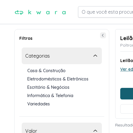
O que você esta procu
Leil
Filtros
Poltro
Categorias
Leilã
Ver ed
Casa & Construção
Eletrodomésticos & Eletrônicos
Escritório & Negócios
Informática & Telefonia
Variedades
Resultad
Valor