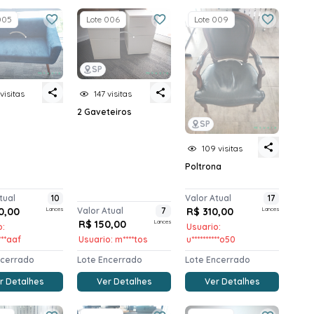
005
Lote 006
Lote 009
SP
visitas
147 visitas
2 Gaveteiros
SP
109 visitas
Poltrona
tual
10
Valor Atual
17
0,00
Lances
Valor Atual
7
R$ 310,00
Lances
R$ 150,00
Lances
o:
Usuario:
****aaf
Usuario: m****tos
u**********o50
ncerrado
Lote Encerrado
Lote Encerrado
r Detalhes
Ver Detalhes
Ver Detalhes