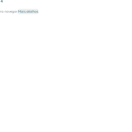
4
ra navegar.
Mais atalhos