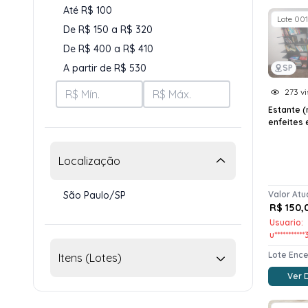
Até R$ 100
Lote 001
De R$ 150 a R$ 320
De R$ 400 a R$ 410
A partir de R$ 530
SP
273 vi
Estante (
enfeites e
Localização
São Paulo/SP
Valor Atu
R$ 150,
Usuario:
u***********
Lote Enc
Itens (Lotes)
Ver 