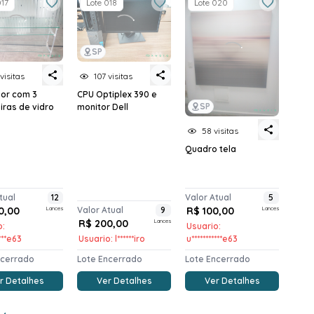
017
Lote 018
Lote 020
SP
visitas
107 visitas
or com 3
CPU Optiplex 390 e
SP
iras de vidro
monitor Dell
58 visitas
Quadro tela
tual
12
Valor Atual
5
0,00
Lances
Valor Atual
9
R$ 100,00
Lances
R$ 200,00
Lances
o:
Usuario:
****e63
Usuario: l******iro
u***********e63
ncerrado
Lote Encerrado
Lote Encerrado
r Detalhes
Ver Detalhes
Ver Detalhes