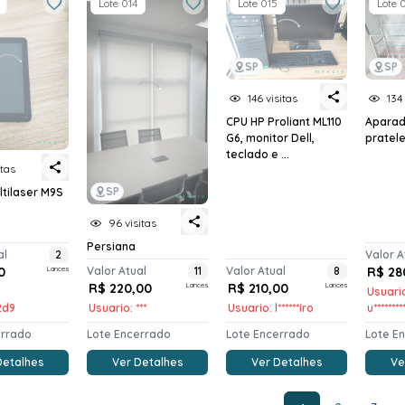
Lote 014
Lote 015
Lote 
SP
SP
146 visitas
134 
CPU HP Proliant ML110
Aparad
G6, monitor Dell,
pratele
teclado e ...
itas
SP
ltilaser M9S
96 visitas
Persiana
al
2
Valor A
0
Lances
Valor Atual
11
Valor Atual
8
R$ 28
R$ 220,00
Lances
R$ 210,00
Lances
Usuari
*2d9
Usuario: ***
Usuario: l******iro
u*******
errado
Lote Encerrado
Lote Encerrado
Lote E
Detalhes
Ver Detalhes
Ver Detalhes
Ve