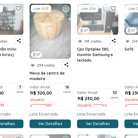
Lote 003
Lote 004
Lote 
SP
SP
sitas
145 visitas
214 
não inclui
Cpu Optiplex 380,
Sofá
SP
 livros)
monitor Samsung e
teclado
254 visitas
Mesa de centro de
madeira
al
7
Valor Atual
16
Valor A
00
Lances
R$ 320,00
Lances
Valor Atual
10
R$ 23
R$ 230,00
Lances
Usuario:
Usuari
391
u***********5b1
Usuario: l******iro
u*******
errado
Lote Encerrado
Lote Encerrado
Lote E
Detalhes
Ver Detalhes
Ver Detalhes
Ve