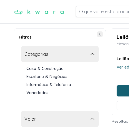
O que você esta procu
Leil
Filtros
Mesas,
Categorias
Leilã
Ver ed
Casa & Construção
Escritório & Negócios
Informática & Telefonia
Variedades
Valor
Resultad