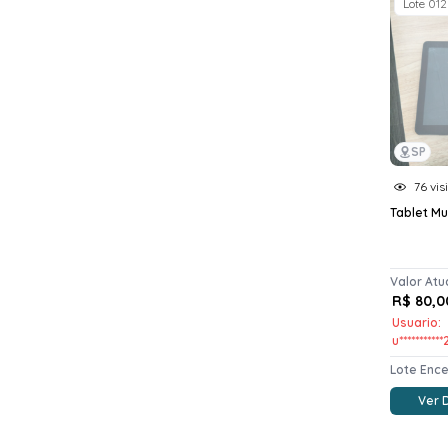
Lote 012
SP
76 vis
Tablet Mu
Valor Atu
R$ 80,0
Usuario:
u**********
Lote Enc
Ver 