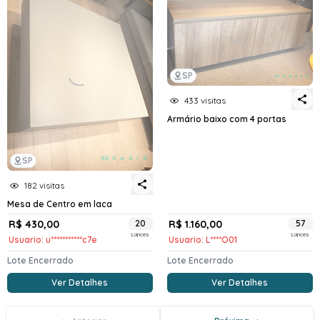
SP
433 visitas
Armário baixo com 4 portas
SP
182 visitas
Mesa de Centro em laca
R$ 430,00
20
R$ 1.160,00
57
Lances
Lances
Usuario: u***********c7e
Usuario: L****O01
Lote Encerrado
Lote Encerrado
Ver Detalhes
Ver Detalhes