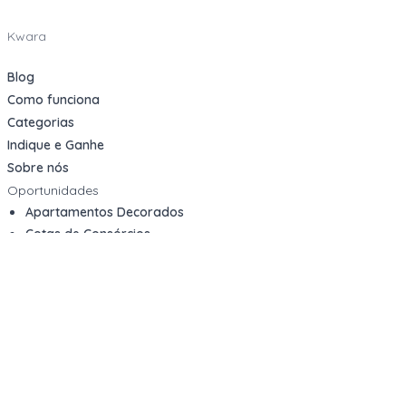
Kwara
Blog
Como funciona
Categorias
Indique e Ganhe
Sobre nós
Oportunidades
Apartamentos Decorados
Cotas de Consórcios
Desativações Corporativas
Leilões Judiciais
Logística Reversa
Mega Lotes
Queima de Estoque
Veículos