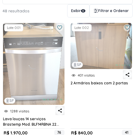
48 resultados
Exibir
Filtrar e Ordenar
Lote 001
Lote 002
SP
401 visitas
2 Armários baixos com 2 portas
SP
1288 visitas
Lava louças 14 serviços
Brastemp Mod. BLF14RBNA 22...
R$ 1.970,00
76
R$ 840,00
41