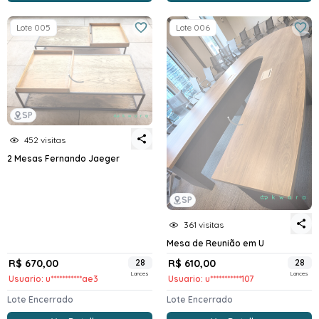
Lote 005
Lote 006
SP
452 visitas
2 Mesas Fernando Jaeger
SP
361 visitas
Mesa de Reunião em U
R$ 670,00
28
R$ 610,00
28
Lances
Lances
Usuario: u***********ae3
Usuario: u***********107
Lote Encerrado
Lote Encerrado