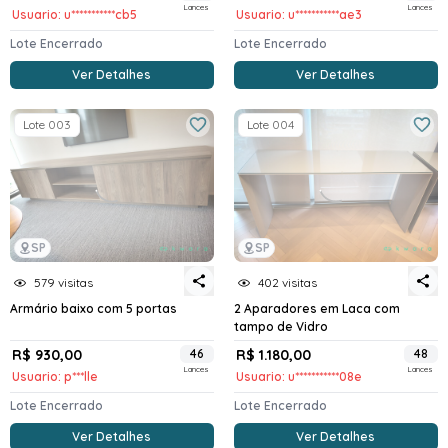
Lances
Lances
Usuario: u***********cb5
Usuario: u***********ae3
Lote Encerrado
Lote Encerrado
Ver Detalhes
Ver Detalhes
Lote 003
Lote 004
SP
SP
579 visitas
402 visitas
Armário baixo com 5 portas
2 Aparadores em Laca com
tampo de Vidro
R$ 930,00
46
R$ 1.180,00
48
Lances
Lances
Usuario: p***lle
Usuario: u***********08e
Lote Encerrado
Lote Encerrado
Ver Detalhes
Ver Detalhes