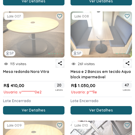
Ver Detalhes
Ver Detalhes
Lote 007
Lote 008
SP
SP
113 visitas
261 visitas
Mesa redonda Nora Vitra
Mesa e 2 Bancos em tecido Aqua
block impermeável
R$ 410,00
20
R$ 1.030,00
47
Lances
Lances
Usuario: u***********0e2
Usuario: p***lle
Lote Encerrado
Lote Encerrado
Ver Detalhes
Ver Detalhes
Lote 009
Lote 010