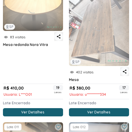
SP
83 visitas
Mesa redonda Nora Vitra
SP
402 visitas
Mesa
R$ 410,00
19
R$ 380,00
17
Lances
Lances
Usuario: L****O01
Usuario: u***********334
Lote Encerrado
Lote Encerrado
Ver Detalhes
Ver Detalhes
Lote 011
Lote 012