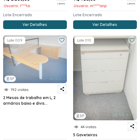
Lances
Lances
Usuario: I****ta
Usuario: m*****anp
Lote Encerrado
Lote Encerrado
Ver Detalhes
Ver Detalhes
Lote 009
Lote 010
SP
192 visitas
2 Mesas de trabalho em L, 2
armários baixo e divis...
SP
44 visitas
5 Gaveteiros