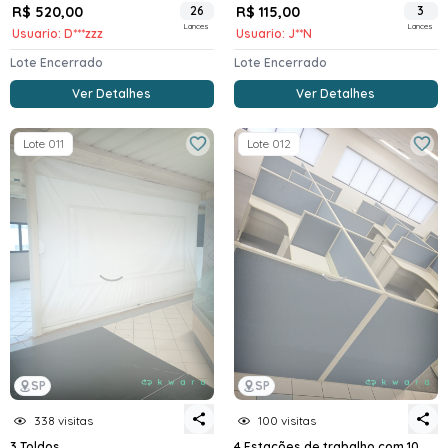
R$ 520,00
26
R$ 115,00
3
Lances
Lances
Usuario: D***zzz
Usuario: J**N
Lote Encerrado
Lote Encerrado
Ver Detalhes
Ver Detalhes
Lote 011
Lote 012
SP
SP
338 visitas
100 visitas
3 Toldos
4 Estações de trabalho com 10