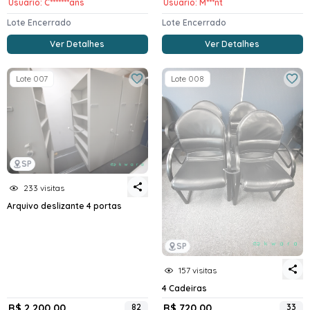
Usuario: C*******ans
Usuario: M***nt
Lote Encerrado
Lote Encerrado
Ver Detalhes
Ver Detalhes
Lote 007
Lote 008
SP
233 visitas
Arquivo deslizante 4 portas
SP
157 visitas
4 Cadeiras
R$ 2.200,00
82
R$ 720,00
33