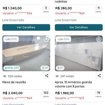
rodinhas
R$ 1.240,00
3
R$ 280,00
11
Lances
Lances
Usuario: u***********92e
Usuario: u***********9e9
Lote Encerrado
Lote Encerrado
Ver Detalhes
Ver Detalhes
Lote 003
Lote 004
93% OFF
SP
SP
326 visitas
247 visitas
Mesa de reunião
Aprox. 10 Armários guarda
volume com 8 portas
R$ 2.040,00
102
R$ 1.960,00
79
Lances
Lances
Usuario: u***********9e9
Usuario: u***********e13
Lote Encerrado
Lote Encerrado