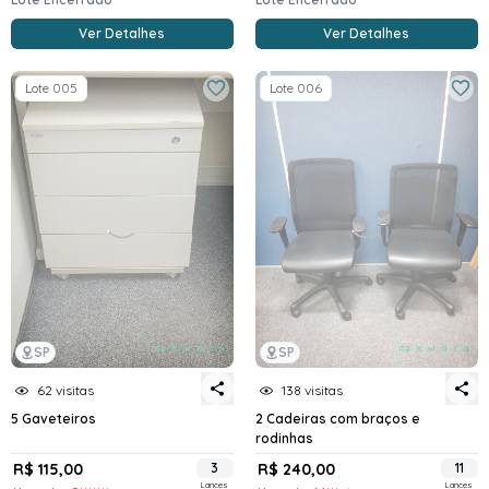
Ver Detalhes
Ver Detalhes
Lote 005
Lote 006
SP
SP
62 visitas
138 visitas
5 Gaveteiros
2 Cadeiras com braços e
rodinhas
R$ 115,00
3
R$ 240,00
11
Lances
Lances