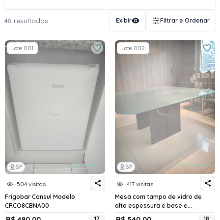
48 resultados
Exibir
Filtrar e Ordenar
Lote 001
Lote 002
SP
SP
504 visitas
417 visitas
Frigobar Consul Modelo
Mesa com tampo de vidro de
CRCO8CBNA00
alta espessura e base e...
R$ 480,00
17
R$ 540,00
18