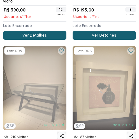
vidro
R$ 390,00
12
R$ 195,00
9
Lances
Lances
Usuario: s***far
Usuario: J***ns
Lote Encerrado
Lote Encerrado
Ver Detalhes
Ver Detalhes
Lote 005
Lote 006
SP
SP
210 visitas
63 visitas