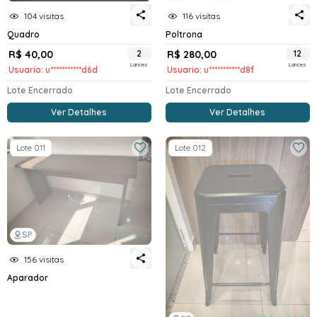
104 visitas
116 visitas
Quadro
Poltrona
R$ 40,00
2
R$ 280,00
12
Lances
Lances
Usuario: u***********d6d
Usuario: u***********d8f
Lote Encerrado
Lote Encerrado
Ver Detalhes
Ver Detalhes
Lote 011
Lote 012
SP
156 visitas
Aparador