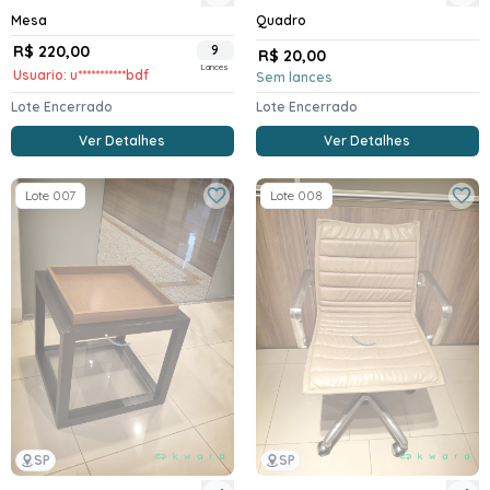
Mesa
Quadro
R$ 220,00
9
R$ 20,00
Lances
Usuario: u***********bdf
Sem lances
Lote Encerrado
Lote Encerrado
Ver Detalhes
Ver Detalhes
Lote 007
Lote 008
SP
SP