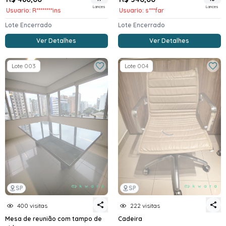
Lances
Lances
Usuario: R********ins
Usuario: s***far
Lote Encerrado
Lote Encerrado
Ver Detalhes
Ver Detalhes
Lote 003
Lote 004
SP
SP
400 visitas
222 visitas
Mesa de reunião com tampo de
Cadeira