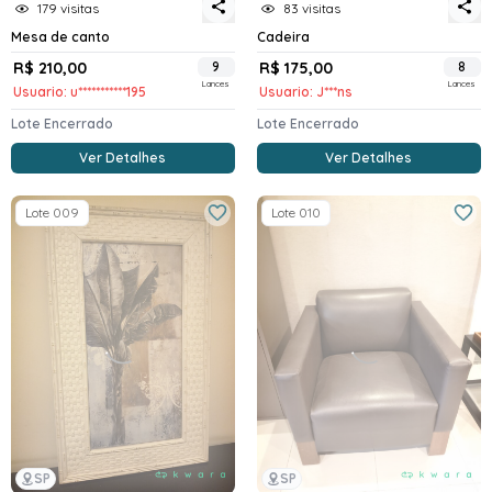
179 visitas
83 visitas
Mesa de canto
Cadeira
R$ 210,00
9
R$ 175,00
8
Lances
Lances
Usuario: u***********195
Usuario: J***ns
Lote Encerrado
Lote Encerrado
Ver Detalhes
Ver Detalhes
Lote 009
Lote 010
SP
SP