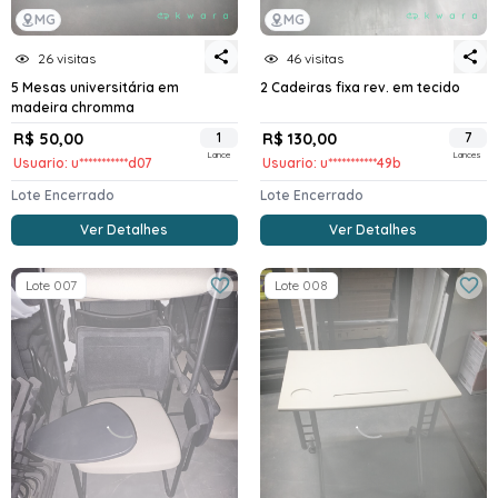
MG
MG
26 visitas
46 visitas
5 Mesas universitária em
2 Cadeiras fixa rev. em tecido
madeira chromma
R$ 50,00
1
R$ 130,00
7
Lance
Lances
Usuario: u***********d07
Usuario: u***********49b
Lote Encerrado
Lote Encerrado
Ver Detalhes
Ver Detalhes
Lote 007
Lote 008