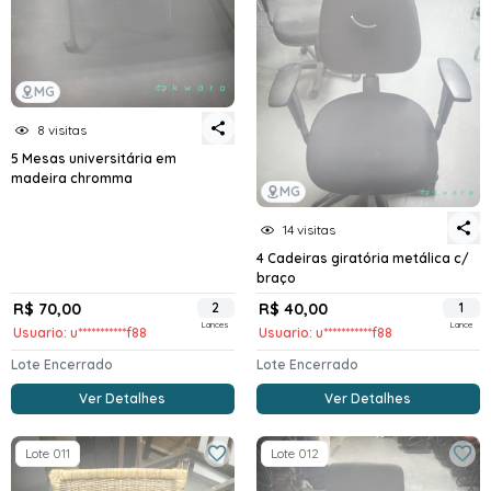
MG
8 visitas
5 Mesas universitária em
madeira chromma
MG
14 visitas
4 Cadeiras giratória metálica c/
braço
R$ 70,00
2
R$ 40,00
1
Lances
Lance
Usuario: u***********f88
Usuario: u***********f88
Lote Encerrado
Lote Encerrado
Ver Detalhes
Ver Detalhes
Lote 011
Lote 012