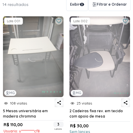
14 resultados
Exibir
Filtrar e Ordenar
Lote 001
Lote 002
MG
MG
108 visitas
25 visitas
5 Mesas universitária em
2 Cadeiras fixa rev. em tecido
madeira chromma
com apoio de mesa
R$ 110,00
3
R$ 30,00
Lances
Usuario: u***********cf8
Sem lances