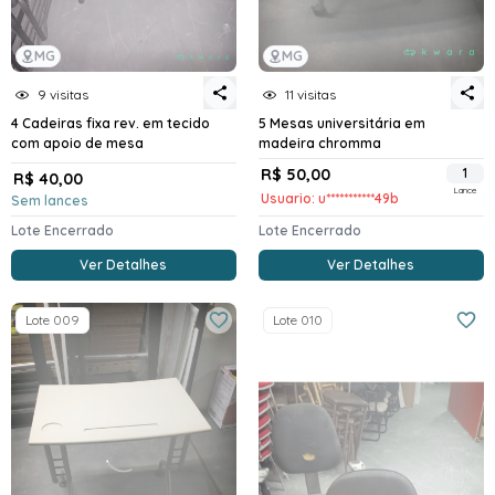
MG
MG
9 visitas
11 visitas
4 Cadeiras fixa rev. em tecido
5 Mesas universitária em
com apoio de mesa
madeira chromma
R$ 50,00
1
R$ 40,00
Lance
Usuario: u***********49b
Sem lances
Lote Encerrado
Lote Encerrado
Ver Detalhes
Ver Detalhes
Lote 009
Lote 010