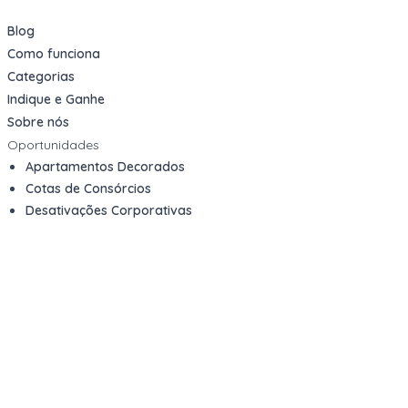
Blog
Como funciona
Categorias
Indique e Ganhe
Sobre nós
Oportunidades
Apartamentos Decorados
Cotas de Consórcios
Desativações Corporativas
Leilões Judiciais
Logística Reversa
Mega Lotes
Queima de Estoque
Veículos
Fale com a gente