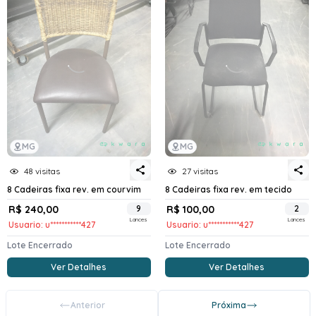
MG
MG
48 visitas
27 visitas
8 Cadeiras fixa rev. em courvim
8 Cadeiras fixa rev. em tecido
R$ 240,00
9
R$ 100,00
2
Lances
Lances
Usuario: u***********427
Usuario: u***********427
Lote Encerrado
Lote Encerrado
Ver Detalhes
Ver Detalhes
Anterior
Próxima