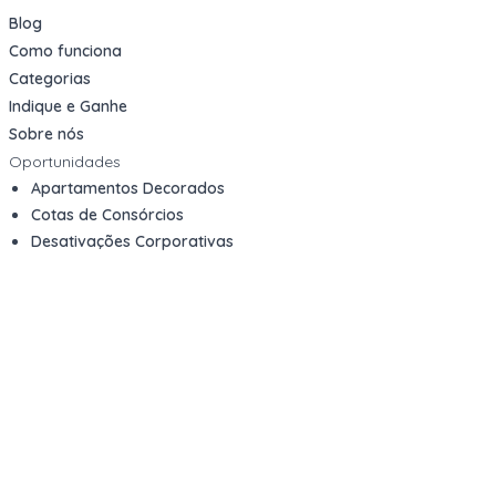
Blog
Como funciona
Categorias
Indique e Ganhe
Sobre nós
Oportunidades
Apartamentos Decorados
Cotas de Consórcios
Desativações Corporativas
Leilões Judiciais
Logística Reversa
Mega Lotes
Queima de Estoque
Veículos
Fale com a gente