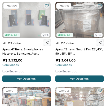
Lote 009
Lote 010
84% OFF
PA
88% OFF
RS
179 visitas
138 visitas
Aprox 47 Itens: Smartphones
Aprox 12 Itens: Smart TVs 32", 43",
Motorola, Samsung, Asu...
50", 55", 65" ...
R$ 3.532,00
R$ 3.049,00
Sem lances
Sem lances
Lote Encerrado
Lote Encerrado
Ver Detalhes
Ver Detalhes
Lote 011
Lote 012