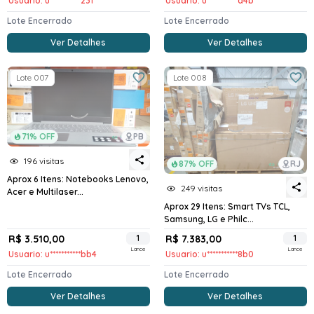
Usuario: u***********231
Usuario: u***********a4b
Lote Encerrado
Lote Encerrado
Ver Detalhes
Ver Detalhes
Lote 007
Lote 008
71% OFF
PB
196 visitas
87% OFF
RJ
Aprox 6 Itens: Notebooks Lenovo,
249 visitas
Acer e Multilaser...
Aprox 29 Itens: Smart TVs TCL,
Samsung, LG e Philc...
R$ 3.510,00
1
R$ 7.383,00
1
Lance
Lance
Usuario: u***********bb4
Usuario: u***********8b0
Lote Encerrado
Lote Encerrado
Ver Detalhes
Ver Detalhes