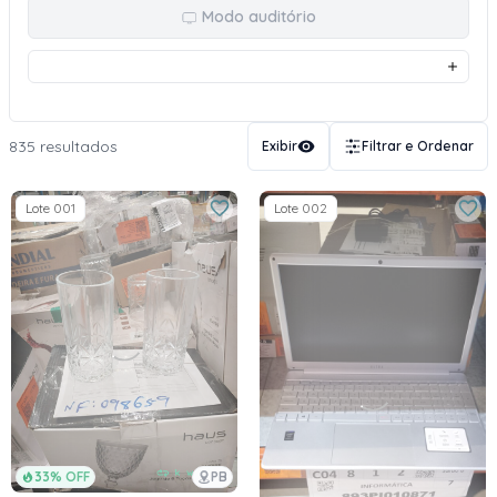
Modo auditório
835 resultados
Exibir
Filtrar e Ordenar
Lote 001
Lote 002
33% OFF
PB