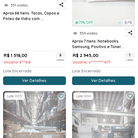
351 visitas
Aprox 68 Itens: Tacas, Copos e
Potes de Vidro com ...
71% OFF
PB
354 visitas
Aprox 7 Itens: Notebooks
Samsung, Positivo e Toner...
R$ 1.518,00
6
R$ 2.945,00
1
Lances
Lance
Usuario: E***ed
Usuario: u***********e71
Lote Encerrado
Lote Encerrado
Ver Detalhes
Ver Detalhes
Lote 003
Lote 004