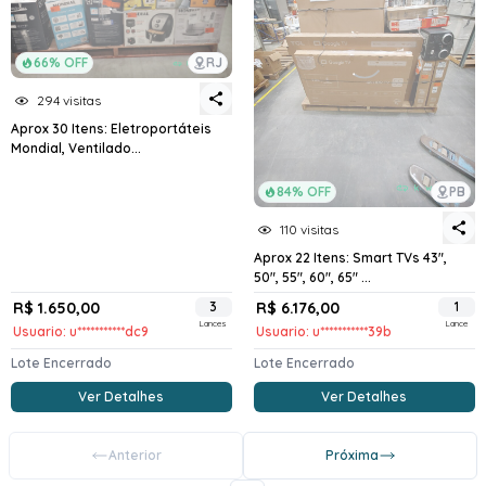
66% OFF
RJ
294 visitas
Aprox 30 Itens: Eletroportáteis
Mondial, Ventilado...
84% OFF
PB
110 visitas
Aprox 22 Itens: Smart TVs 43",
50", 55", 60", 65" ...
R$ 1.650,00
3
R$ 6.176,00
1
Lances
Lance
Usuario: u***********dc9
Usuario: u***********39b
Lote Encerrado
Lote Encerrado
Ver Detalhes
Ver Detalhes
Anterior
Próxima