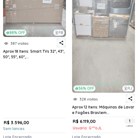
88% OFF
PB
387 visitas
Aprox 18 Itens: Smart TVs 32", 43",
50", 55", 60",...
56% OFF
RJ
328 visitas
Aprox 12 Itens: Máquinas de Lavar
e Fogões Brastem...
R$ 6.119,00
1
R$ 3.596,00
Lance
Usuario: G***oJL
Sem lances
Lote Encerrado
Lote Encerrado