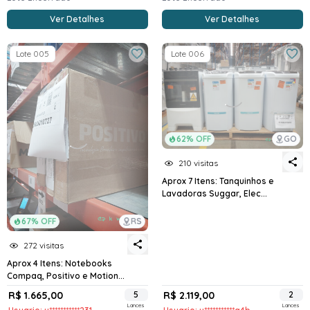
Ver Detalhes
Ver Detalhes
Lote 005
Lote 006
62% OFF
GO
210 visitas
Aprox 7 Itens: Tanquinhos e
Lavadoras Suggar, Elec...
67% OFF
RS
272 visitas
Aprox 4 Itens: Notebooks
Compaq, Positivo e Motion...
R$ 1.665,00
5
R$ 2.119,00
2
Lances
Lances