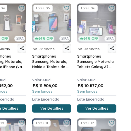
004
Lote 005
Lote 006
 OFF
PA
64% OFF
PA
64% OFF
PA
visitas
26 visitas
38 visitas
phones
Smartphones
Smartphones
g, Motorola,
Samsung, Motorola,
Samsung e Motorola,
e iPhone (va...
Nokia e Tablets de ...
Tablets Galaxy A7 ...
tual
Valor Atual
Valor Atual
.552,00
R$ 11.906,00
R$ 10.877,00
nces
Sem lances
Sem lances
ncerrado
Lote Encerrado
Lote Encerrado
r Detalhes
Ver Detalhes
Ver Detalhes
010
Lote 011
Lote 012