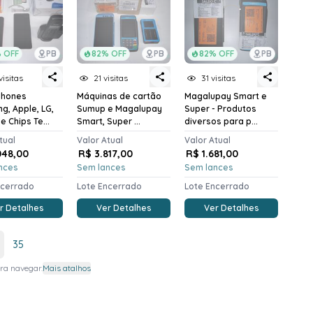
 OFF
PB
82% OFF
PB
82% OFF
PB
visitas
21 visitas
31 visitas
phones
Máquinas de cartão
Magalupay Smart e
g, Apple, LG,
Sumup e Magalupay
Super - Produtos
e Chips Te...
Smart, Super ...
diversos para p...
tual
Valor Atual
Valor Atual
048,00
R$ 3.817,00
R$ 1.681,00
nces
Sem lances
Sem lances
ncerrado
Lote Encerrado
Lote Encerrado
r Detalhes
Ver Detalhes
Ver Detalhes
35
ra navegar.
Mais atalhos