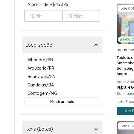
A partir de R$ 15.385
Lote 001
64% O
Localização
152 vi
Tablets e
Alhandra/PB
Smartpho
Araucaria/PR
Samsung 
Andro...
Benevides/PA
Valor Atu
Candeias/BA
R$ 8.48
Contagem/MG
Sem lanc
Mostrar mais
Lote Enc
Ver 
Lote 00
Itens (Lotes)