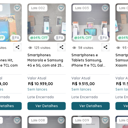
Lote 002
Lote 003
Lote 
FF
PA
64% OFF
PA
64% OFF
PA
64%
sitas
125 visitas
58 visitas
93 
Smartphones
Smartphones e
Smart
nes Hit,
Motorola e Samsung
Tablets Samsung,
Samsun
e TCL com
4G e 5G, com até 25...
iPhone 11 e TCL Gal...
Xiaomi 
al
Valor Atual
Valor Atual
Valor A
4,00
R$ 10.939,00
R$ 9.515,00
R$ 11
es
Sem lances
Sem lances
Sem la
errado
Lote Encerrado
Lote Encerrado
Lote E
Detalhes
Ver Detalhes
Ver Detalhes
Ve
7
Lote 008
Lote 009
Lote 