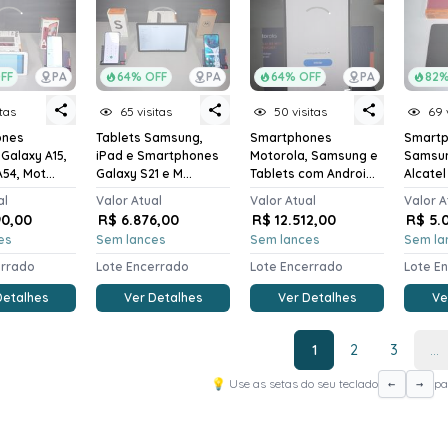
FF
PA
64% OFF
PA
64% OFF
PA
82%
itas
65 visitas
50 visitas
69 
ones
Tablets Samsung,
Smartphones
Smart
Galaxy A15,
iPad e Smartphones
Motorola, Samsung e
Samsun
A54, Mot...
Galaxy S21 e M...
Tablets com Androi...
Alcatel 
al
Valor Atual
Valor Atual
Valor A
90,00
R$ 6.876,00
R$ 12.512,00
R$ 5.
es
Sem lances
Sem lances
Sem la
errado
Lote Encerrado
Lote Encerrado
Lote E
Detalhes
Ver Detalhes
Ver Detalhes
Ve
1
2
3
...
💡 Use as setas do seu teclado
pa
←
→