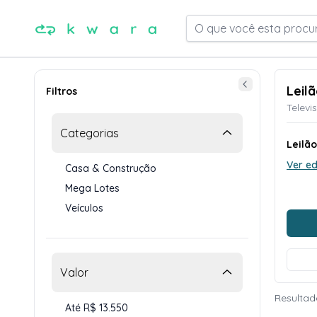
O que você esta procu
Leil
Filtros
Televi
Categorias
Leilão
Ver ed
Casa & Construção
Mega Lotes
Veículos
Valor
Resultad
Até R$ 13.550