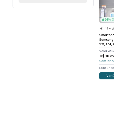
64% O
19 vis
Smartph
Samsung 
S21, A34, 
Valor Atu
R$ 10.6
Sem lanc
Lote Enc
Ver 