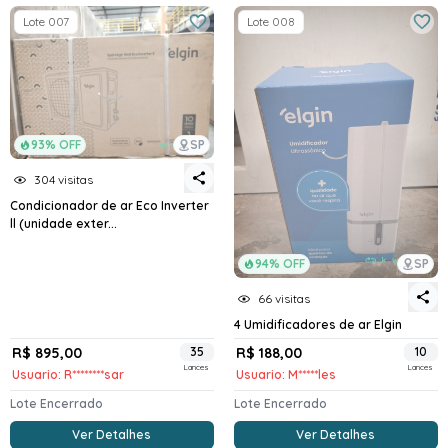
Lote 007
Lote 008
93% OFF
SP
304 visitas
Condicionador de ar Eco Inverter
ll (unidade exter...
94% OFF
SP
66 visitas
4 Umidificadores de ar Elgin
R$ 895,00
35
R$ 188,00
10
Lances
Lances
Usuario: R********sar
Usuario: M*****les
Lote Encerrado
Lote Encerrado
Ver Detalhes
Ver Detalhes