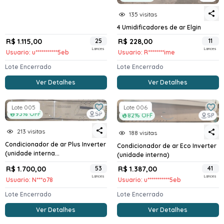
135 visitas
4 Umidificadores de ar Elgin
R$ 1.115,00
25
R$ 228,00
11
Lances
Lances
Usuario: u***********5eb
Usuario: R********ime
Lote Encerrado
Lote Encerrado
Ver Detalhes
Ver Detalhes
Lote 005
Lote 006
93% OFF
SP
82% OFF
SP
213 visitas
188 visitas
Condicionador de ar Plus Inverter
Condicionador de ar Eco Inverter
(unidade interna...
(unidade interna)
R$ 1.700,00
53
R$ 1.387,00
41
Lances
Lances
Usuario: N***o78
Usuario: u***********5eb
Lote Encerrado
Lote Encerrado
Ver Detalhes
Ver Detalhes