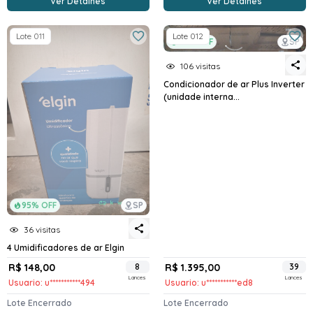
Ver Detalhes
Ver Detalhes
Lote 011
Lote 012
96% OFF
SP
106 visitas
Condicionador de ar Plus Inverter
(unidade interna...
95% OFF
SP
36 visitas
4 Umidificadores de ar Elgin
R$ 148,00
8
R$ 1.395,00
39
Lances
Lances
Usuario: u***********494
Usuario: u***********ed8
Lote Encerrado
Lote Encerrado