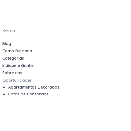
Kwara
Blog
Como funciona
Categorias
Indique e Ganhe
Sobre nós
Oportunidades
Apartamentos Decorados
Cotas de Consórcios
Desativações Corporativas
Leilões Judiciais
Logística Reversa
Mega Lotes
Queima de Estoque