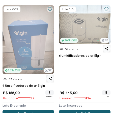
Lote 009
Lote 010
76% OFF
SP
57 visitas
6 Umidificadores de ar Elgin
95% OFF
SP
33 visitas
4 Umidificadores de ar Elgin
R$ 168,00
9
R$ 443,00
18
Lances
Lances
Usuario: u***********287
Usuario: u***********494
Lote Encerrado
Lote Encerrado