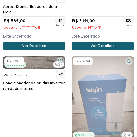
Aprox. 12 umidificadores de ar
Elgin
R$ 585,00
17
R$ 3.191,00
120
Lances
Lances
Usuario: u***********a1f
Usuario: N***o78
Lote Encerrado
Lote Encerrado
Ver Detalhes
Ver Detalhes
Lote 003
Lote 004
97% OFF
SP
212 visitas
Condicionador de ar Plus Inverter
(unidade interna...
93% OFF
SP