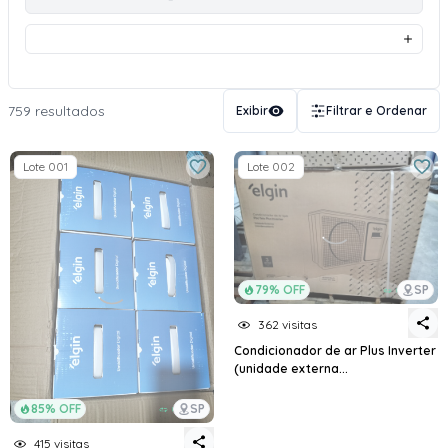
759 resultados
Exibir
Filtrar e Ordenar
Lote 001
Lote 002
79% OFF
SP
362 visitas
Condicionador de ar Plus Inverter
(unidade externa...
85% OFF
SP
415 visitas