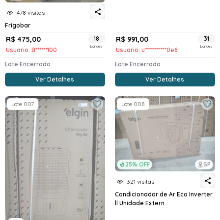
478 visitas
Frigobar
R$ 475,00
18
R$ 991,00
31
Lances
Lances
Usuario: B******100
Usuario: u***********0e6
Lote Encerrado
Lote Encerrado
Ver Detalhes
Ver Detalhes
Lote 007
Lote 008
25% OFF
SP
321 visitas
Condicionador de Ar Eco Inverter
ll Unidade Extern...