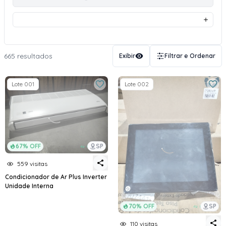
665 resultados
Exibir
Filtrar e Ordenar
Lote 001
Lote 002
67% OFF
SP
559 visitas
Condicionador de Ar Plus Inverter
Unidade Interna
70% OFF
SP
110 visitas