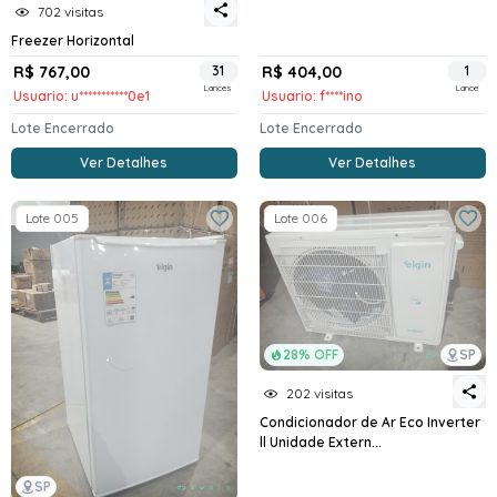
702 visitas
Freezer Horizontal
R$ 767,00
31
R$ 404,00
1
Lances
Lance
Usuario: u***********0e1
Usuario: f****ino
Lote Encerrado
Lote Encerrado
Ver Detalhes
Ver Detalhes
Lote 005
Lote 006
28% OFF
SP
202 visitas
Condicionador de Ar Eco Inverter
ll Unidade Extern...
SP