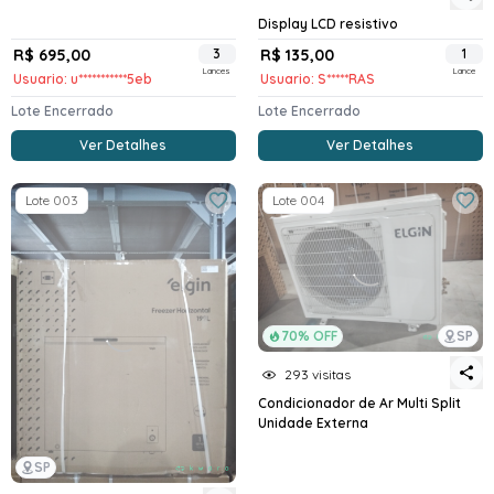
Display LCD resistivo
R$ 695,00
3
R$ 135,00
1
Lances
Lance
Usuario: u***********5eb
Usuario: S*****RAS
Lote Encerrado
Lote Encerrado
Ver Detalhes
Ver Detalhes
Lote 003
Lote 004
70% OFF
SP
293 visitas
Condicionador de Ar Multi Split
Unidade Externa
SP