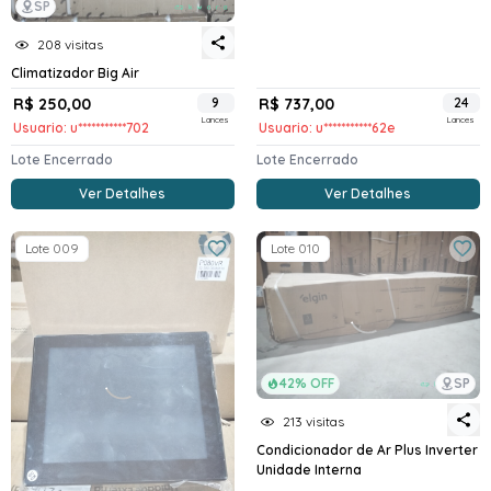
SP
208 visitas
Climatizador Big Air
R$ 250,00
9
R$ 737,00
24
Lances
Lances
Usuario: u***********702
Usuario: u***********62e
Lote Encerrado
Lote Encerrado
Ver Detalhes
Ver Detalhes
Lote 009
Lote 010
42% OFF
SP
213 visitas
Condicionador de Ar Plus Inverter
Unidade Interna