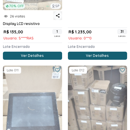
70% OFF
SP
26 visitas
Display LCD resistivo
R$ 135,00
1
R$ 1.235,00
31
Lance
Lances
Usuario: S*****RAS
Usuario: 0***0
Lote Encerrado
Lote Encerrado
Ver Detalhes
Ver Detalhes
Lote 011
Lote 012