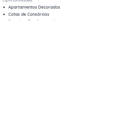
Oportunidades
Apartamentos Decorados
Cotas de Consórcios
Desativações Corporativas
Leilões Judiciais
Logística Reversa
Mega Lotes
Queima de Estoque
Veículos
Fale com a gente
Contato
Email
contato@kwara.com.br
WhatsApp
+55 (11) 5039-9339
Horário de atendimento