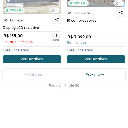
70% OFF
SP
70% OFF
SP
222 visitas
13 visitas
10 compressores
Display LCD resistivo
R$ 135,00
1
R$ 3.099,00
Lance
Usuario: S*****RAS
Sem lances
Lote Encerrado
Lote Encerrado
Ver Detalhes
Ver Detalhes
Anterior
Próxima
Página
1
de 56