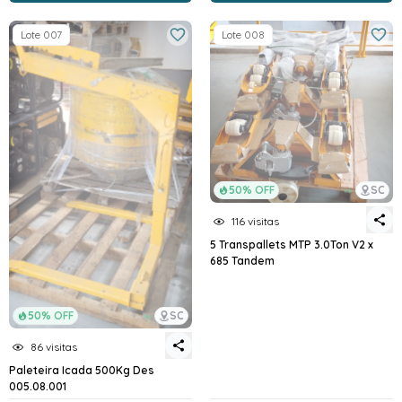
Lote 007
Lote 008
50% OFF
SC
116 visitas
5 Transpallets MTP 3.0Ton V2 x
685 Tandem
50% OFF
SC
86 visitas
Paleteira Icada 500Kg Des
005.08.001