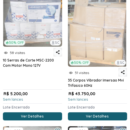
50% OFF
SC
58 visitas
10 Serras de Corte MSC-2200
50% OFF
SC
Com Motor Mono 127V
51 visitas
35 Corpos Vibrador Imersao Mvi
Trifasico 60Hz
R$ 5.200,00
R$ 43.750,00
Sem lances
Sem lances
Lote Encerrado
Lote Encerrado
Ver Detalhes
Ver Detalhes