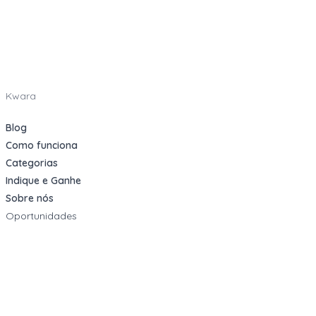
Kwara
Blog
Como funciona
Categorias
Indique e Ganhe
Sobre nós
Oportunidades
Apartamentos Decorados
Cotas de Consórcios
Desativações Corporativas
Leilões Judiciais
Logística Reversa