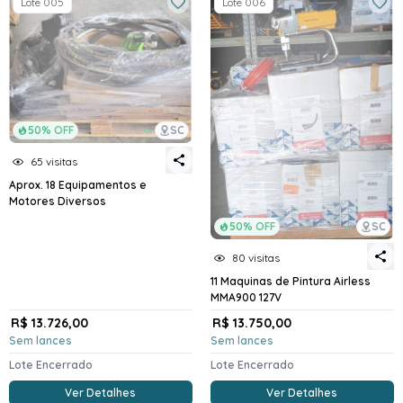
Lote 005
Lote 006
50% OFF
SC
65 visitas
Aprox. 18 Equipamentos e
Motores Diversos
50% OFF
SC
80 visitas
11 Maquinas de Pintura Airless
MMA900 127V
R$ 13.726,00
R$ 13.750,00
Sem lances
Sem lances
Lote Encerrado
Lote Encerrado
Ver Detalhes
Ver Detalhes