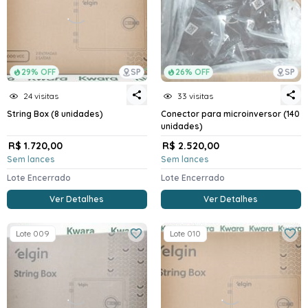
29% OFF
SP
26% OFF
SP
24 visitas
33 visitas
String Box (8 unidades)
Conector para microinversor (140
unidades)
R$ 1.720,00
R$ 2.520,00
Sem lances
Sem lances
Lote Encerrado
Lote Encerrado
Ver Detalhes
Ver Detalhes
Lote 009
Lote 010