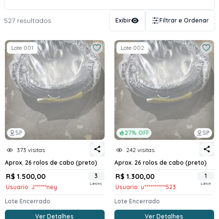
527 resultados
Exibir
Filtrar e Ordenar
Lote 001
Lote 002
SP
27% OFF
SP
373 visitas
242 visitas
Aprox. 26 rolos de cabo (preto)
Aprox. 26 rolos de cabo (preto)
R$ 1.500,00
3
R$ 1.300,00
1
Lances
Lance
Usuario: J******ney
Usuario: u***********523
Lote Encerrado
Lote Encerrado
Ver Detalhes
Ver Detalhes