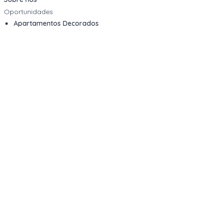
Oportunidades
Apartamentos Decorados
Cotas de Consórcios
Desativações Corporativas
Leilões Judiciais
Logística Reversa
Mega Lotes
Queima de Estoque
Veículos
Fale com a gente
Contato
Email
contato@kwara.com.br
WhatsApp
+55 (11) 5039-9339