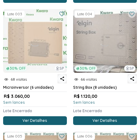
Lote 003
Lote 004
30% OFF
SP
30% OFF
SP
68 visitas
66 visitas
Microinversor (6 unidades)
String Box (8 unidades)
R$ 3.060,00
R$ 1.120,00
Sem lances
Sem lances
Lote Encerrado
Lote Encerrado
Ver Detalhes
Ver Detalhes
Lote 005
Lote 006