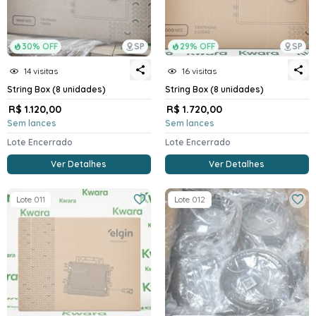
30% OFF
SP
29% OFF
SP
14 visitas
16 visitas
String Box (8 unidades)
String Box (8 unidades)
R$ 1.120,00
R$ 1.720,00
Sem lances
Sem lances
Lote Encerrado
Lote Encerrado
Ver Detalhes
Ver Detalhes
Lote 011
Lote 012