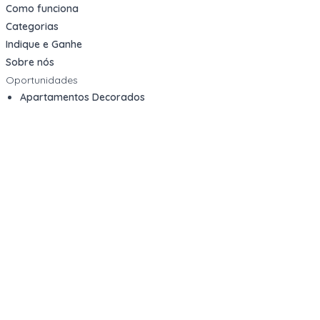
Como funciona
Categorias
Indique e Ganhe
Sobre nós
Oportunidades
Apartamentos Decorados
Cotas de Consórcios
Desativações Corporativas
Leilões Judiciais
Logística Reversa
Mega Lotes
Queima de Estoque
Veículos
Fale com a gente
Contato