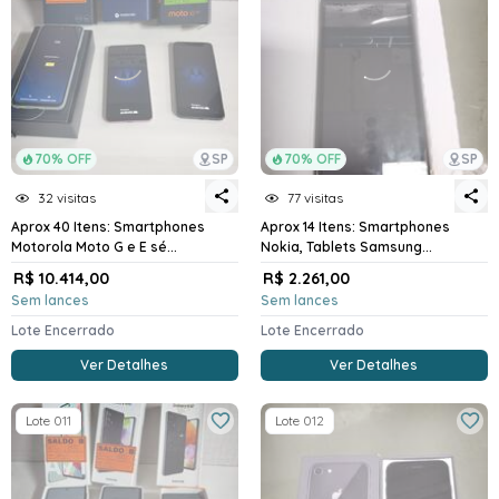
70% OFF
SP
70% OFF
SP
32 visitas
77 visitas
Aprox 40 Itens: Smartphones
Aprox 14 Itens: Smartphones
Motorola Moto G e E sé...
Nokia, Tablets Samsung...
R$ 10.414,00
R$ 2.261,00
Sem lances
Sem lances
Lote Encerrado
Lote Encerrado
Ver Detalhes
Ver Detalhes
Lote 011
Lote 012