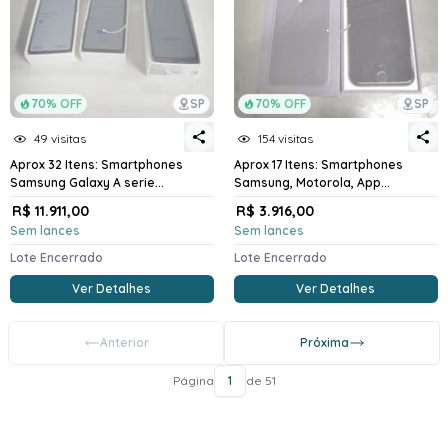
70% OFF
SP
70% OFF
SP
49 visitas
154 visitas
Aprox 32 Itens: Smartphones
Aprox 17 Itens: Smartphones
Samsung Galaxy A serie...
Samsung, Motorola, App...
R$ 11.911,00
R$ 3.916,00
Sem lances
Sem lances
Lote Encerrado
Lote Encerrado
Ver Detalhes
Ver Detalhes
Anterior
Próxima
Página
1
de 51