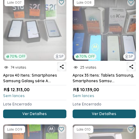
Lote 007
Lote 008
70% OFF
SP
70% OFF
SP
74 visitas
25 visitas
Aprox 40 Itens: Smartphones
Aprox 35 Itens: Tablets Samsung,
Samsung Galaxy série A...
Smartphones Samsu...
R$ 12.313,00
R$ 10.139,00
Sem lances
Sem lances
Lote Encerrado
Lote Encerrado
Ver Detalhes
Ver Detalhes
Lote 009
Lote 010