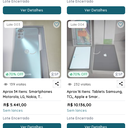
Lote Encerrado
Lote Encerrado
Ver Detalhes
Ver Detalhes
Lote 003
Lote 004
70% OFF
SP
70% OFF
SP
139 visitas
232 visitas
Aprox 34 Itens: Smartphones
Aprox 16 Itens: Tablets Samsung,
Motorola, LG, Nokia, T...
TCL, Apple e Smar...
R$ 5.441,00
R$ 10.136,00
Sem lances
Sem lances
Lote Encerrado
Lote Encerrado
Ver Detalhes
Ver Detalhes