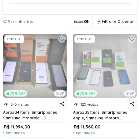
603 resultados
Exibir
Filtrar e Ordenar
Lote 001
Lote 002
70% OFF
SP
70% OFF
SP
345 visitas
125 visitas
Aprox 34 Itens: Smartphones
Aprox 35 Itens: Smartphones
Samsung, Motorola, LG ...
Apple, Samsung, Motoro...
R$ 11.994,00
R$ 11.560,00
Sem lances
Sem lances