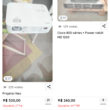
SP
129 visitas
Cisco 800 séries + Power valult
MD 1200
SP
225 visitas
Projetor Nec
R$ 520,00
21
R$ 260,00
9
Lances
Lances
Usuario: j***re
Usuario: m***99