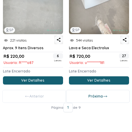
SP
SP
221 visitas
544 visitas
Aprox. 9 Itens Diversos
Lava e Seca Electrolux
R$ 220,00
6
R$ 720,00
27
Lances
Lances
Usuario: R*****o87
Usuario: u***********181
Lote Encerrado
Lote Encerrado
Ver Detalhes
Ver Detalhes
Anterior
Próxima
Página
1
de 9