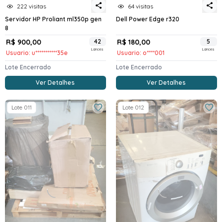
222 visitas
64 visitas
Servidor HP Proliant ml350p gen
Dell Power Edge r320
8
R$ 900,00
42
R$ 180,00
5
Lances
Lances
Usuario: u***********35e
Usuario: o****001
Lote Encerrado
Lote Encerrado
Ver Detalhes
Ver Detalhes
Lote 011
Lote 012