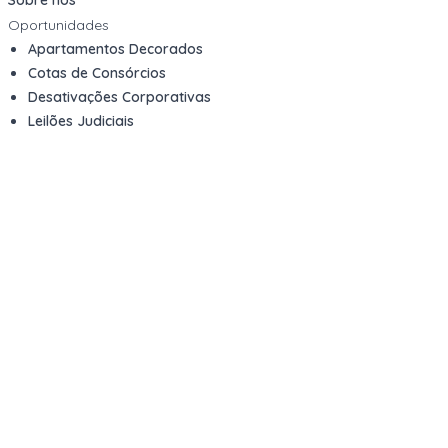
Sobre nós
Oportunidades
Apartamentos Decorados
Cotas de Consórcios
Desativações Corporativas
Leilões Judiciais
Logística Reversa
Mega Lotes
Queima de Estoque
Veículos
Fale com a gente
Contato
Email
contato@kwara.com.br
WhatsApp
+55 (11) 5039-9339