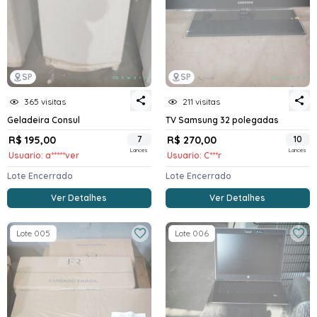
SP
SP
365 visitas
211 visitas
Geladeira Consul
TV Samsung 32 polegadas
R$ 195,00
7
R$ 270,00
10
Lances
Lances
Usuario: a*****ver
Usuario: C***r
Lote Encerrado
Lote Encerrado
Ver Detalhes
Ver Detalhes
Lote 005
Lote 006