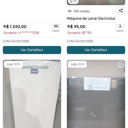
SP
361 visitas
Máquina de Lavar Electrolux
R$ 1.020,00
50
R$ 95,00
2
Lances
Lances
Usuario: u***********036
Usuario: B***10
Lote Encerrado
Lote Encerrado
Ver Detalhes
Ver Detalhes
Lote 003
Lote 004