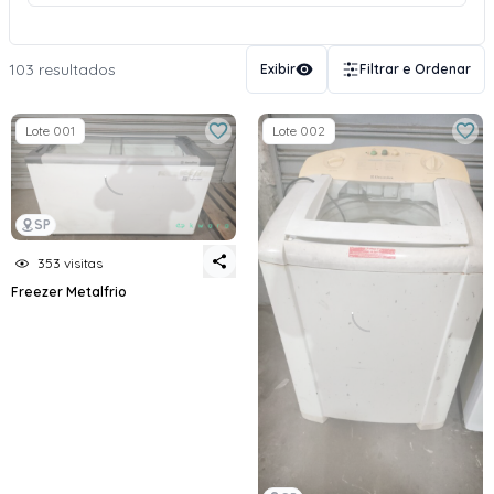
103 resultados
Exibir
Filtrar e Ordenar
Lote 001
Lote 002
SP
353 visitas
Freezer Metalfrio