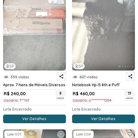
SP
SP
339 visitas
607 visitas
Aprox. 7 Itens de Móveis Diversos
Notebook Hp i5 8th e Puff
R$ 240,00
8
R$ 460,00
19
Lances
Lances
Usuario: 1***in1
Usuario: u***********004
Lote Encerrado
Lote Encerrado
Ver Detalhes
Ver Detalhes
Lote 007
Lote 008