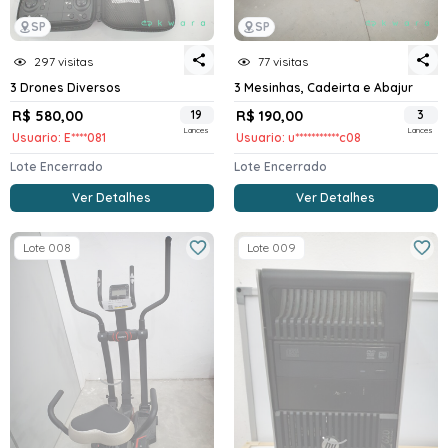
SP
SP
297 visitas
77 visitas
3 Drones Diversos
3 Mesinhas, Cadeirta e Abajur
R$ 580,00
19
R$ 190,00
3
Lances
Lances
Usuario: E****081
Usuario: u***********c08
Lote Encerrado
Lote Encerrado
Ver Detalhes
Ver Detalhes
Lote 008
Lote 009