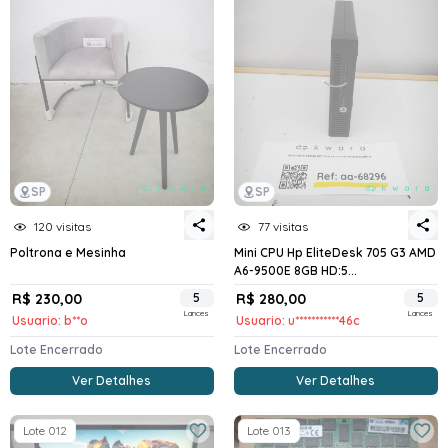
SP
SP
120 visitas
77 visitas
Poltrona e Mesinha
Mini CPU Hp EliteDesk 705 G3 AMD
A6-9500E 8GB HD:5...
R$ 230,00
5
R$ 280,00
5
Lances
Lances
Usuario: b**o
Usuario: u***********46c
Lote Encerrado
Lote Encerrado
Ver Detalhes
Ver Detalhes
Lote 012
Lote 013