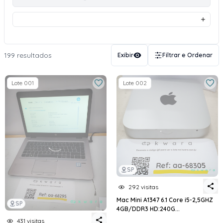
199 resultados
Exibir
Filtrar e Ordenar
Lote 001
Lote 002
SP
292 visitas
Mac Mini A1347 6.1 Core i5-2,5GHZ
SP
4GB/DDR3 HD:240G...
431 visitas