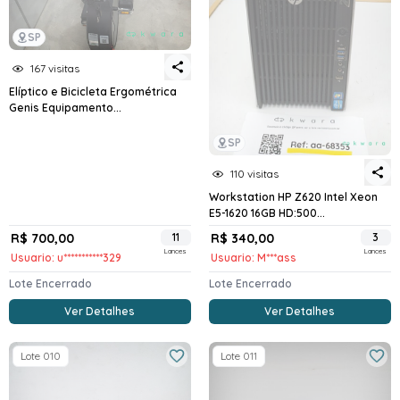
SP
167 visitas
Elíptico e Bicicleta Ergométrica
Genis Equipamento...
SP
110 visitas
Workstation HP Z620 Intel Xeon
E5-1620 16GB HD:500...
R$ 700,00
11
R$ 340,00
3
Lances
Lances
Usuario: u***********329
Usuario: M***ass
Lote Encerrado
Lote Encerrado
Ver Detalhes
Ver Detalhes
Lote 010
Lote 011