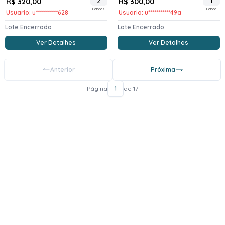
R$ 320,00
2
R$ 300,00
1
Lances
Lance
Usuario: u***********628
Usuario: u***********49a
Lote Encerrado
Lote Encerrado
Ver Detalhes
Ver Detalhes
Anterior
Próxima
Página
1
de 17