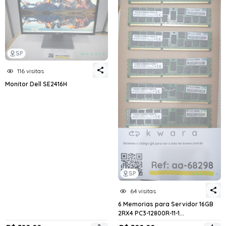
SP
116 visitas
Monitor Dell SE2416H
SP
64 visitas
6 Memorias para Servidor 16GB
2RX4 PC3-12800R-11-1...