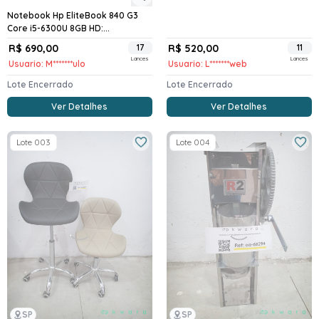
Notebook Hp EliteBook 840 G3
Core i5-6300U 8GB HD:...
R$ 690,00
17
R$ 520,00
11
Lances
Lances
Usuario: M*******ulo
Usuario: L*******web
Lote Encerrado
Lote Encerrado
Ver Detalhes
Ver Detalhes
Lote 003
Lote 004
SP
SP