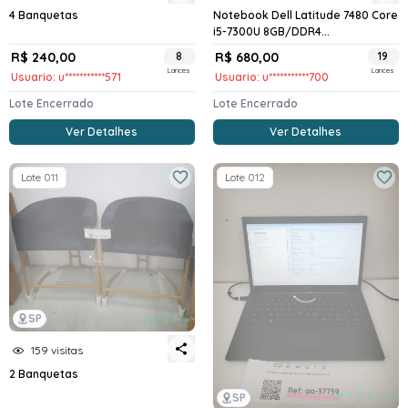
4 Banquetas
Notebook Dell Latitude 7480 Core
i5-7300U 8GB/DDR4...
R$ 240,00
8
R$ 680,00
19
Lances
Lances
Usuario: u***********571
Usuario: u***********700
Lote Encerrado
Lote Encerrado
Ver Detalhes
Ver Detalhes
Lote 011
Lote 012
SP
159 visitas
2 Banquetas
SP