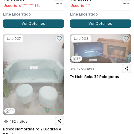
Lances
Lances
Usuario: u***********97e
Usuario: ***
Lote Encerrado
Lote Encerrado
Ver Detalhes
Ver Detalhes
Lote 007
Lote 008
SP
126 visitas
Tv Multi Roku 32 Polegadas
SP
192 visitas
Banco Namoradeira 2 Lugares e