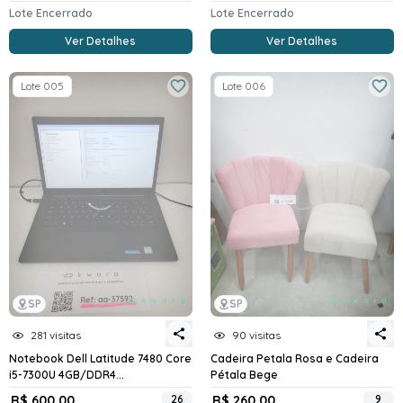
Lote Encerrado
Lote Encerrado
Ver Detalhes
Ver Detalhes
Lote 005
Lote 006
SP
SP
281 visitas
90 visitas
Notebook Dell Latitude 7480 Core
Cadeira Petala Rosa e Cadeira
i5-7300U 4GB/DDR4...
Pétala Bege
R$ 600,00
26
R$ 260,00
9