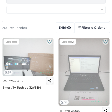
200 resultados
Exibir
Filtrar e Ordenar
Lote 001
Lote 002
SP
576 visitas
Smart Tv Toshiba 32V35M
SP
520 visitas