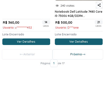
240 visitas
Notebook Dell Latitude 7480 Core
i5-7300U 4GB/DDR4...
R$ 360,00
14
R$ 500,00
21
Lances
Lances
Usuario: u***********452
Usuario: D****one
Lote Encerrado
Lote Encerrado
Ver Detalhes
Ver Detalhes
Anterior
Próxima
Página
1
de 17