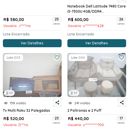
Notebook Dell Latitude 7480 Core
i5-7300U 4GB/DDR4...
R$ 580,00
25
R$ 600,00
26
Lances
Lances
Usuario: J*****rio
Usuario: u***********628
Lote Encerrado
Lote Encerrado
Ver Detalhes
Ver Detalhes
Lote 003
Lote 004
SP
SP
158 visitas
241 visitas
Tv Multi Roku 32 Polegadas
2 Poltronas e 2 Puff
R$ 520,00
23
R$ 440,00
17
Lances
Lances
Usuario: D***ro
Usuario: u***********700