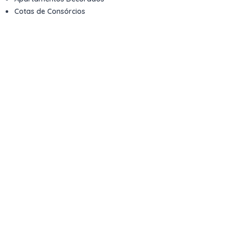
Cotas de Consórcios
Desativações Corporativas
Leilões Judiciais
Logística Reversa
Mega Lotes
Queima de Estoque
Veículos
Fale com a gente
Contato
Email
contato@kwara.com.br
WhatsApp
+55 (11) 5039-9339
Horário de atendimento
8h às 17h (dias úteis)