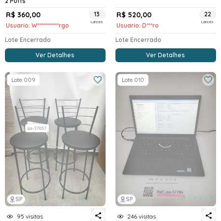
2 Puffs
R$ 360,00
13
R$ 520,00
22
Lances
Lances
Usuario: W***********rgo
Usuario: D***ro
Lote Encerrado
Lote Encerrado
Ver Detalhes
Ver Detalhes
Lote 009
Lote 010
SP
SP
95 visitas
246 visitas