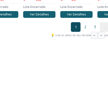
errado
Lote Encerrado
Lote Encerrado
Lote E
Detalhes
Ver Detalhes
Ver Detalhes
Ve
1
2
3
...
💡 Use as setas do seu teclado
pa
←
→