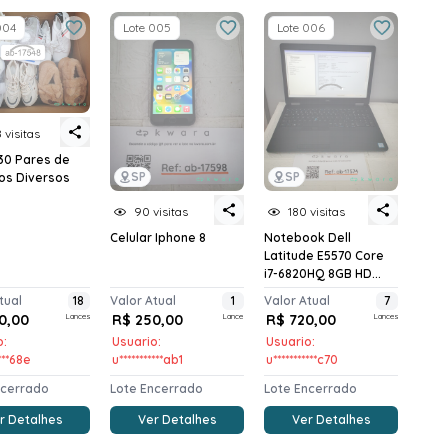
004
Lote 005
Lote 006
 visitas
 30 Pares de
SP
SP
os Diversos
90 visitas
180 visitas
Celular Iphone 8
Notebook Dell
Latitude E5570 Core
i7-6820HQ 8GB HD...
tual
18
Valor Atual
1
Valor Atual
7
0,00
Lances
R$ 250,00
Lance
R$ 720,00
Lances
o:
Usuario:
Usuario:
****68e
u***********ab1
u***********c70
ncerrado
Lote Encerrado
Lote Encerrado
r Detalhes
Ver Detalhes
Ver Detalhes