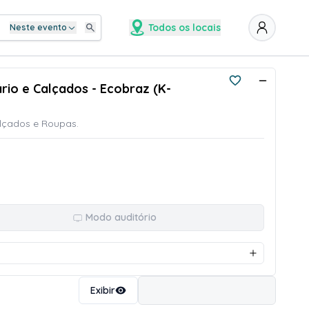
Todos os locais
Neste evento
ário e Calçados - Ecobraz (K-
alçados e Roupas.
Modo auditório
Ordenar
Exibir