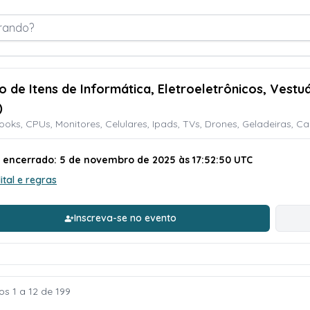
rando?
ão de Itens de Informática, Eletroeletrônicos, Vestu
)
oks, CPUs, Monitores, Celulares, Ipads, TVs, Drones, Geladeiras, C
o encerrado: 5 de novembro de 2025 às 17:52:50 UTC
ital e regras
Inscreva-se no evento
os 1 a 12 de 199