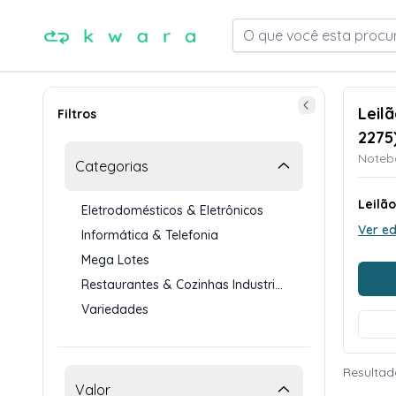
O que você esta procu
Leil
Filtros
2275
Notebo
Categorias
Leilã
Eletrodomésticos & Eletrônicos
Ver ed
Informática & Telefonia
Mega Lotes
Restaurantes & Cozinhas Industriais
Variedades
Resultad
Valor