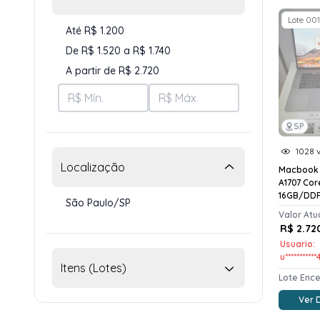
Lote 001
Até R$ 1.200
De R$ 1.520 a R$ 1.740
A partir de R$ 2.720
SP
1028 v
Localização
Macbook 
A1707 Cor
16GB/DDR
São Paulo/SP
Valor Atu
R$ 2.72
Usuario:
u**********
Itens (Lotes)
Lote Enc
Ver 