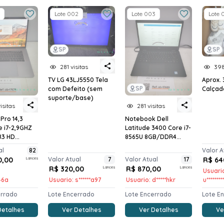
Lote 002
Lote 003
Lote 
SP
SP
281 visitas
398
TV LG 43LJ5550 Tela
Aprox.
SP
com Defeito (sem
Calçad
suporte/base)
isitas
281 visitas
Pro 14,3
Notebook Dell
e i7-2,9GHZ
Latitude 3400 Core i7-
3 HD...
8565U 8GB/DDR4...
al
82
Valor A
0,00
Lances
Valor Atual
7
Valor Atual
17
R$ 64
R$ 320,00
Lances
R$ 870,00
Lances
Usuari
*46a
Usuario: s******a97
Usuario: d*****hkr
u*******
errado
Lote Encerrado
Lote Encerrado
Lote E
Detalhes
Ver Detalhes
Ver Detalhes
Ve