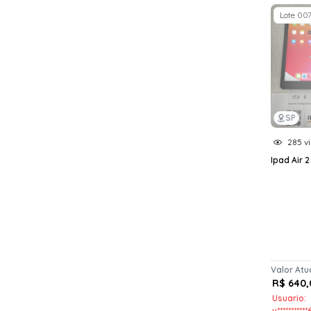
Lote 00
SP
285 vi
Ipad Air 2
Valor Atu
R$ 640,
Usuario:
u**********