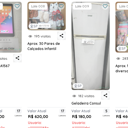
7
Lote 008
Lote 009
Lote 
SP
195 visitas
Aprox. 30 Pares de
SP
Calçados Infantil
sitas
283
 A1567
Aprox. 
divers
SP
182 visitas
Geladeira Consul
al
17
Valor Atual
17
Valor Atual
5
Valor A
00
Lances
R$ 620,00
Lances
R$ 180,00
Lances
R$ 46
Usuario:
Usuario:
Usuari
*60c
u***********68e
A*********doi
u*******