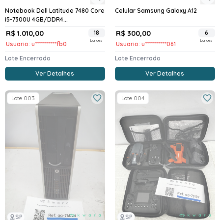
Notebook Dell Latitude 7480 Core
Celular Samsung Galaxy A12
i5-7300U 4GB/DDR4...
R$ 1.010,00
18
R$ 300,00
6
Lances
Lances
Usuario: u***********fb0
Usuario: u***********061
Lote Encerrado
Lote Encerrado
Ver Detalhes
Ver Detalhes
Lote 003
Lote 004
SP
SP