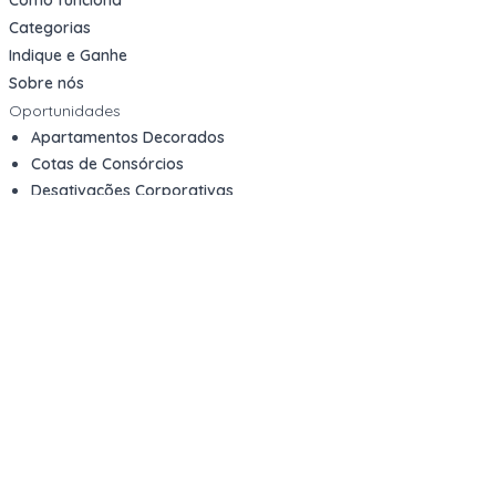
Categorias
Indique e Ganhe
Sobre nós
Oportunidades
Apartamentos Decorados
Cotas de Consórcios
Desativações Corporativas
Leilões Judiciais
Logística Reversa
Mega Lotes
Queima de Estoque
Veículos
Fale com a gente
Contato