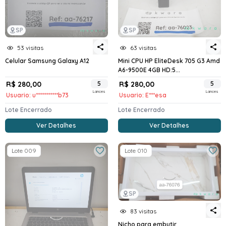
SP
SP
53 visitas
63 visitas
Celular Samsung Galaxy A12
Mini CPU HP EliteDesk 705 G3 Amd
A6-9500E 4GB HD:5...
R$ 280,00
5
R$ 280,00
5
Lances
Lances
Usuario: u***********b73
Usuario: E***esa
Lote Encerrado
Lote Encerrado
Ver Detalhes
Ver Detalhes
Lote 009
Lote 010
SP
83 visitas
Nicho para embutir