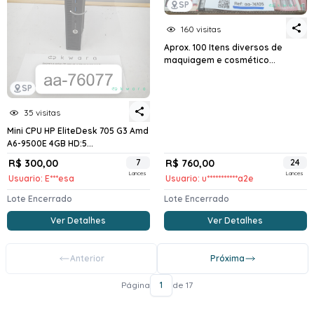
SP
160 visitas
Aprox. 100 Itens diversos de
maquiagem e cosmético...
SP
35 visitas
Mini CPU HP EliteDesk 705 G3 Amd
A6-9500E 4GB HD:5...
R$ 300,00
7
R$ 760,00
24
Lances
Lances
Usuario: E***esa
Usuario: u***********a2e
Lote Encerrado
Lote Encerrado
Ver Detalhes
Ver Detalhes
Anterior
Próxima
Página
1
de 17