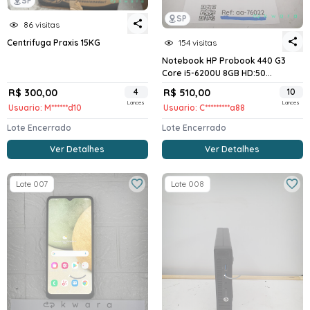
SP
SP
86 visitas
154 visitas
Centrifuga Praxis 15KG
Notebook HP Probook 440 G3
Core i5-6200U 8GB HD:50...
R$ 300,00
4
R$ 510,00
10
Lances
Lances
Usuario: M******d10
Usuario: C*********a88
Lote Encerrado
Lote Encerrado
Ver Detalhes
Ver Detalhes
Lote 007
Lote 008