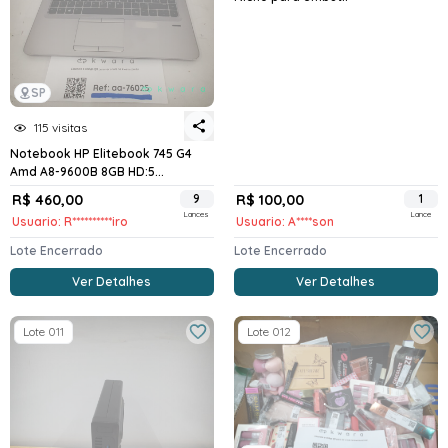
SP
115 visitas
Notebook HP Elitebook 745 G4
Amd A8-9600B 8GB HD:5...
R$ 460,00
9
R$ 100,00
1
Lances
Lance
Usuario: R**********iro
Usuario: A****son
Lote Encerrado
Lote Encerrado
Ver Detalhes
Ver Detalhes
Lote 011
Lote 012