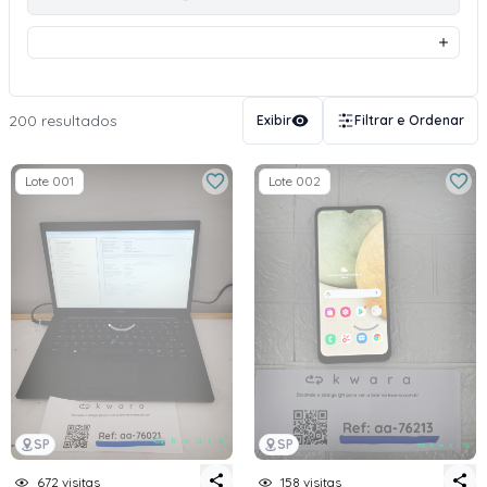
200 resultados
Exibir
Filtrar e Ordenar
Lote 001
Lote 002
SP
SP
672 visitas
158 visitas