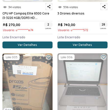
34 visitas
536 visitas
CPU HP Compaq Elite 8300 Core
3 Drones diversos
i3-3220 4GB/DDR3 HD:...
R$ 270,00
2
R$ 740,00
28
Lances
Lances
Usuario: u***********e74
Usuario: u***********572
Lote Encerrado
Lote Encerrado
Ver Detalhes
Ver Detalhes
Lote 005
Lote 006