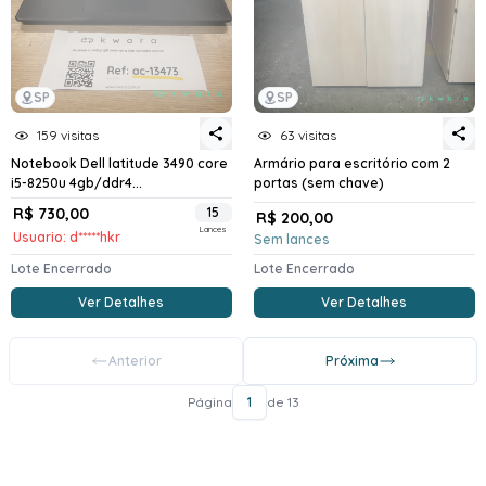
SP
SP
159 visitas
63 visitas
Notebook Dell latitude 3490 core
Armário para escritório com 2
i5-8250u 4gb/ddr4...
portas (sem chave)
R$ 730,00
15
R$ 200,00
Lances
Usuario: d*****hkr
Sem lances
Lote Encerrado
Lote Encerrado
Ver Detalhes
Ver Detalhes
Anterior
Próxima
Página
1
de 13