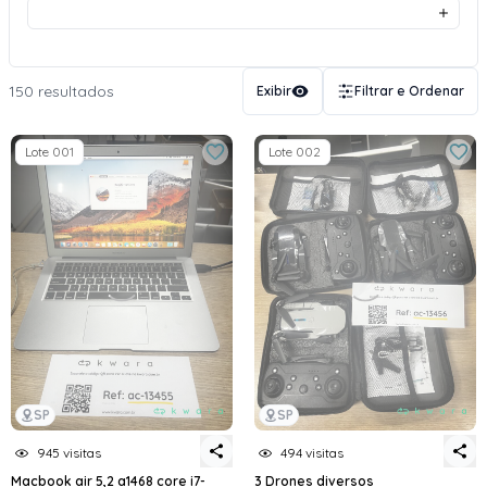
150 resultados
Exibir
Filtrar e Ordenar
Lote 001
Lote 002
SP
SP
945 visitas
494 visitas
Macbook air 5,2 a1468 core i7-
3 Drones diversos