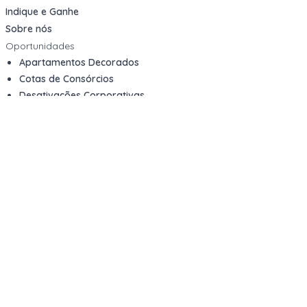
Indique e Ganhe
Sobre nós
Oportunidades
Apartamentos Decorados
Cotas de Consórcios
Desativações Corporativas
Leilões Judiciais
Logística Reversa
Mega Lotes
Queima de Estoque
Veículos
Fale com a gente
Contato
Email
contato@kwara.com.br