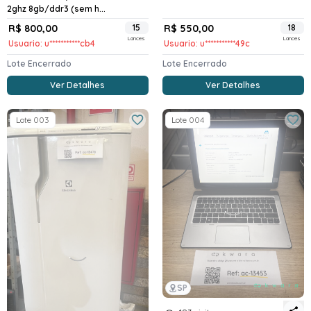
2ghz 8gb/ddr3 (sem h...
R$ 800,00
15
R$ 550,00
18
Lances
Lances
Usuario: u***********cb4
Usuario: u***********49c
Lote Encerrado
Lote Encerrado
Ver Detalhes
Ver Detalhes
Lote 003
Lote 004
SP