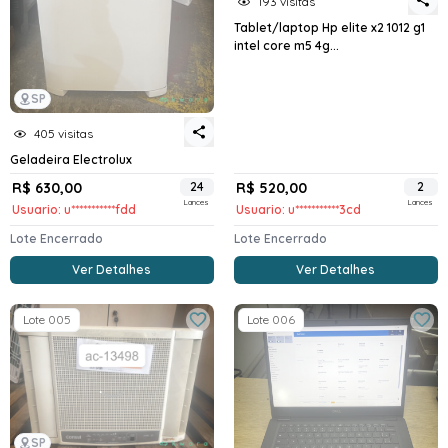
193 visitas
Tablet/laptop Hp elite x2 1012 g1
intel core m5 4g...
SP
405 visitas
Geladeira Electrolux
R$ 630,00
24
R$ 520,00
2
Lances
Lances
Usuario: u***********fdd
Usuario: u***********3cd
Lote Encerrado
Lote Encerrado
Ver Detalhes
Ver Detalhes
Lote 005
Lote 006
SP