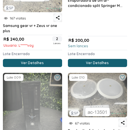
Evaporadora de um ar-
condicionado split Springer M...
SP
167 visitas
Samsung gear vr + Zeus vr one
plus
R$ 240,00
2
R$ 200,00
Lances
Usuario: L******voy
Sem lances
Lote Encerrado
Lote Encerrado
Ver Detalhes
Ver Detalhes
Lote 009
Lote 010
SP
67 visitas