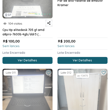
Par de alto-falante de embutir
Kramer
SP
104 visitas
Cpu Hp elitedesk 705 g1 amd
a8pro-7600b 4gb/ddr3 (...
R$ 100,00
R$ 200,00
Sem lances
Sem lances
Lote Encerrado
Lote Encerrado
Ver Detalhes
Ver Detalhes
Lote 011
Lote 012