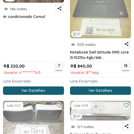
166 visitas
Ar condicionado Consul
SP
300 visitas
Notebook Dell latitude 3410 core
i5-10210u 4gb/ddr...
R$ 220,00
7
R$ 840,00
18
Lances
Lances
Usuario: u***********3c5
Usuario: B***asp
Lote Encerrado
Lote Encerrado
Ver Detalhes
Ver Detalhes
Lote 007
Lote 008
SP
127 visitas