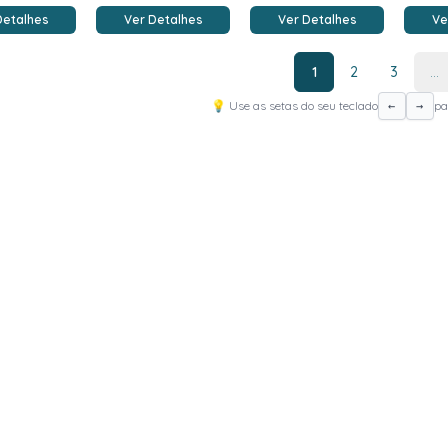
Detalhes
Ver Detalhes
Ver Detalhes
Ve
1
2
3
...
💡 Use as setas do seu teclado
pa
←
→