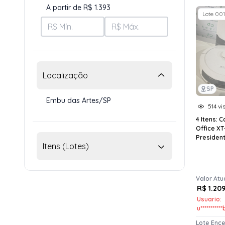
A partir de R$ 1.393
Lote 001
Localização
SP
Embu das Artes/SP
514 vi
4 Itens: 
Office XT
Presidente
Itens (Lotes)
Valor Atu
R$ 1.20
Usuario:
u**********
Lote Enc