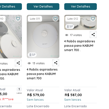
r Detalhes
Ver Detalhes
Ver Detalhes
010
Lote 011
Lote 012
SP
17 visitas
4 Robôs aspiradores
passa pano KABUM!
smart 700 .
SP
13 visitas
visitas
4 Robôs aspiradores
s aspiradores
passa pano KABUM!
pano KABUM!
smart 700
700.
tual
1
Valor Atual
Valor Atual
5,00
Lance
R$ 579,00
R$ 587,00
: R****uve
Sem lances
Sem lances
ncerrado
Lote Encerrado
Lote Encerrado