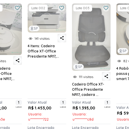
Lote 002
Lote 003
Lote 
SP
141 visitas
4 Itens: Cadeira
SP
Office XT-Office
Presidente NR17,...
sitas
82 
SP
Cadeira
4 Robô
-Office
passa 
111 visitas
 NR17,...
smart 
Cadeira Office XT-
Office Presidente
NR17, cadeira ...
al
1
Valor Atual
1
Valor Atual
1
9,00
Lance
R$ 1.453,00
Lance
R$ 1.393,00
Lance
Valor A
R$ 59
Usuario:
Usuario:
*b3e
u***********722
u***********c8d
Usuario
errado
Lote Encerrado
Lote Encerrado
Lote E