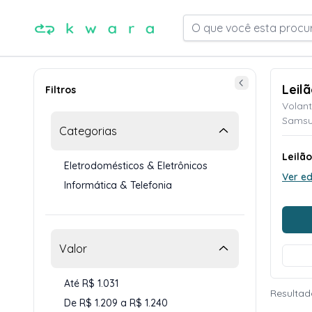
O que você esta procu
Leil
Filtros
Volant
Samsun
Categorias
Leilã
Eletrodomésticos & Eletrônicos
Ver ed
Informática & Telefonia
Valor
Até R$ 1.031
Resultad
De R$ 1.209 a R$ 1.240