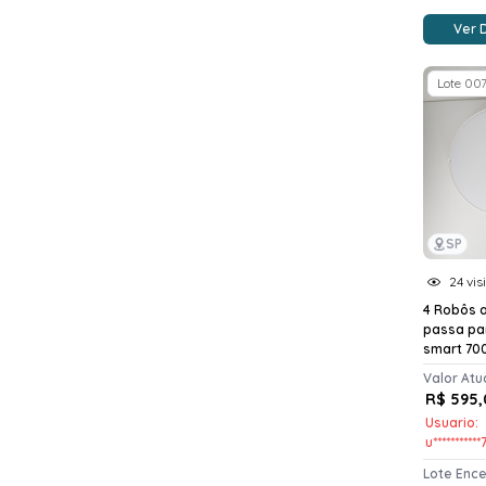
Ver 
Lote 00
SP
24 vis
4 Robôs 
passa pa
smart 700
Valor Atu
R$ 595,
Usuario:
u**********
Lote Enc