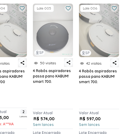
004
Lote 005
Lote 006
SP
SP
50 visitas
visitas
42 visitas
4 Robôs aspiradores
s aspiradores
4 Robôs aspiradores
passa pano KABUM!
pano KABUM!
passa pano KABUM!
smart 700.
700
smart 700.
tual
2
Valor Atual
Valor Atual
5,00
Lances
R$ 574,00
R$ 597,00
: A***HA
Sem lances
Sem lances
ncerrado
Lote Encerrado
Lote Encerrado