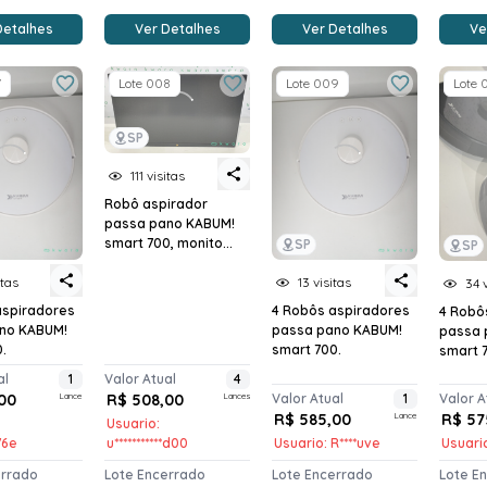
Detalhes
Ver Detalhes
Ver Detalhes
Ve
7
Lote 008
Lote 009
Lote 
SP
111 visitas
Robô aspirador
passa pano KABUM!
smart 700, monito...
SP
SP
itas
13 visitas
34 
aspiradores
4 Robôs aspiradores
4 Robô
no KABUM!
passa pano KABUM!
passa 
.
smart 700.
smart 
al
1
Valor Atual
4
00
Lance
R$ 508,00
Lances
Valor Atual
1
Valor A
R$ 585,00
Lance
R$ 57
Usuario:
*76e
u***********d00
Usuario: R****uve
Usuario
errado
Lote Encerrado
Lote Encerrado
Lote E