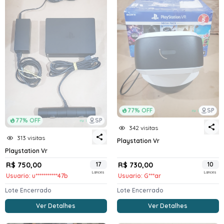
77% OFF
SP
77% OFF
SP
342 visitas
313 visitas
Playstation Vr
Playstation Vr
R$ 750,00
17
R$ 730,00
10
Lances
Lances
Usuario: u***********47b
Usuario: G***ar
Lote Encerrado
Lote Encerrado
Ver Detalhes
Ver Detalhes