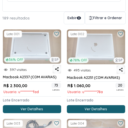
189 resultados
Exibir
Filtrar e Ordenar
Lote 001
Lote 002
56% OFF
SP
78% OFF
SP
397 visitas
495 visitas
Macbook A2337 (COM AVARIAS)
Macbook A2251 (COM AVARIAS)
R$ 2.300,00
73
R$ 1.060,00
20
Lances
Lances
Usuario: u***********fad
Usuario: u***********78a
Lote Encerrado
Lote Encerrado
Ver Detalhes
Ver Detalhes
Lote 003
Lote 004