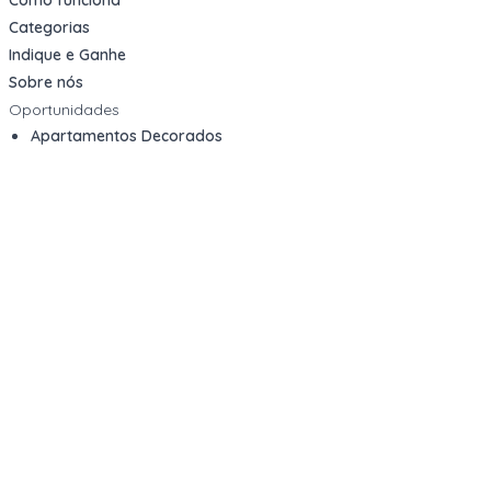
Categorias
Indique e Ganhe
Sobre nós
Oportunidades
Apartamentos Decorados
Cotas de Consórcios
Desativações Corporativas
Leilões Judiciais
Logística Reversa
Mega Lotes
Queima de Estoque
Veículos
Fale com a gente
Contato