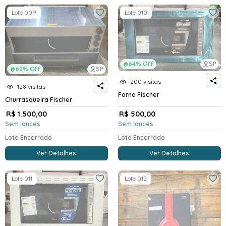
Lote 009
Lote 010
64% OFF
SP
62% OFF
SP
200 visitas
128 visitas
Forno Fischer
Churrasqueira Fischer
R$ 1.500,00
R$ 500,00
Sem lances
Sem lances
Lote Encerrado
Lote Encerrado
Ver Detalhes
Ver Detalhes
Lote 011
Lote 012