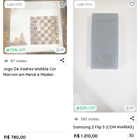
Lote 005
Lote 006
70% OFF
SP
87 visitas
Jogo De Xadrez Wobble Cor
Marrom em Metal e Madeir...
52% OFF
SP
383 visitas
Samsung Z Flip 5 (COM AVARIAS)
R$ 1.210,00
30
R$ 780,00