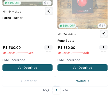
64% OFF
SP
64 visitas
Forno Fischer
58% OFF
SP
56 visitas
Fone Beats
R$ 500,00
1
R$ 380,00
1
Lance
Lance
Usuario: u***********3cb
Usuario: u***********aab
Lote Encerrado
Lote Encerrado
Ver Detalhes
Ver Detalhes
Anterior
Próxima
Página
1
de 16