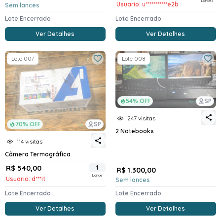
Lances
Usuario: u***********e2b
Sem lances
Lote Encerrado
Lote Encerrado
Ver Detalhes
Ver Detalhes
Lote 007
Lote 008
54% OFF
SP
247 visitas
70% OFF
SP
2 Notebooks
114 visitas
Câmera Termográfica
R$ 540,00
1
R$ 1.300,00
Lance
Usuario: d***it
Sem lances
Lote Encerrado
Lote Encerrado
Ver Detalhes
Ver Detalhes